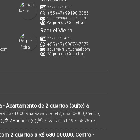
CRECI
SC 77.025F
+55 (47) 99190-3086
dlimamota@icloud.com
Página do Corretor
Raquel Vieira
CRECI
SC 65.486F
+55 (47) 99674-7077
.com
raquelvieira.vr@gmail.com
Página do Corretor
 - Apartamento de 2 quartos (suíte) à
a Velha, Centro!
e
R$
374.000
Rua Ravache, 647, 88390-000, Centro,
a Catarina, Brasil
)
,
2
Banheiro(s)
,
Privativo:
61
.49
~ 65
.76
m²
,
Suíte(s)
,
1
Vaga(s)
,
1100m
Distância do Mar
,
om 2 quartos a R$ 680.000,00, Centro -