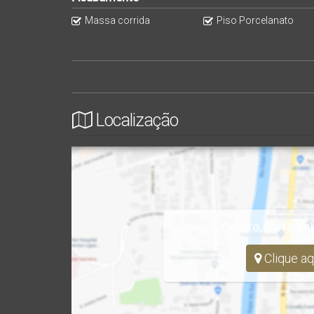
Massa corrida
Piso Porcelanato
Analisa propostas à vista
PRONTO PARA MORAR
Localização
Centro
,
Barra Ve
Clique aq