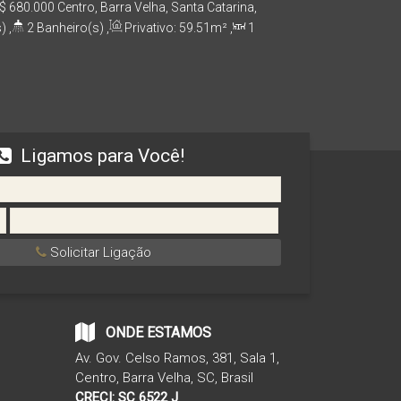
Cód. 1703
$
680.000
Centro, Barra Velha, Santa Catarina,
)
,
2
Banheiro(s)
,
Privativo:
59
.51
m²
,
1
e(s)
,
Total:
59
.51
m²
,
1
Vaga(s)
,
150m
,
Útil:
59
.51
m²
Ligamos para Você!
Solicitar Ligação
ONDE ESTAMOS
Av. Gov. Celso Ramos
,
381
,
Sala 1
,
Centro
,
Barra Velha
,
SC
,
Brasil
CRECI: SC 6522 J