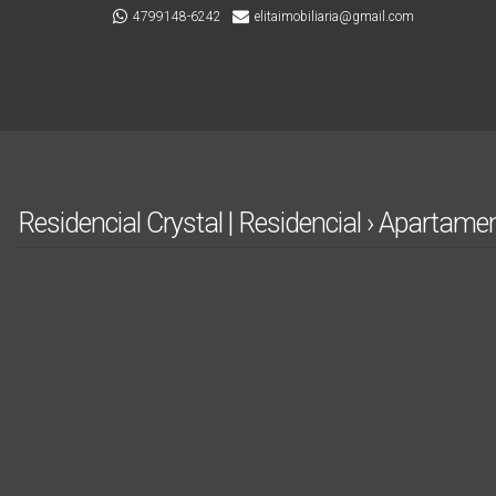
4799148-6242
elitaimobiliaria@gmail.com
Residencial Crystal | Residencial › Apartame