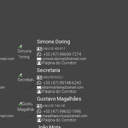
Simone Doring
CRECI
SC 45041 F
+55 (47) 99690-7274
gmail.com
simone.doring@hotmail.com
Página do Corretor
Secretaria
CRECI
SC 6522J
+55 (47) 99148-6242
com
elitaimobiliaria@gmail.com
Página do Corretor
Gustavo Magalhães
CRECI
SC 74.614F
+55 (47) 99632-1996
mail.com
magalhaessilvag@gmail.com
Página do Corretor
João Mota