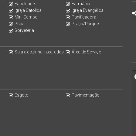
Faculdade
Farmácia
Igreja Católica
Igreja Evangélica
Mini Campo
Panificadora
Praia
Praça/Parque
, tem também város tipos de serviços próximos como:
Sorveteria
Sala e cozinha integradas
Área de Serviço
Esgoto
Pavimentação
rtunidade para quem busca conforto, comodidade e um