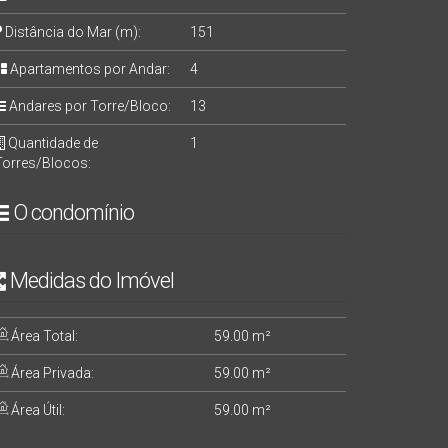
Distância do Mar (m):
151
Apartamentos por Andar:
4
Andares por Torre/Bloco:
13
Quantidade de
1
Torres/Blocos:
O condomínio
Medidas do Imóvel
Área Total:
59
.00
m²
Área Privada:
59
.00
m²
Área Útil:
59
.00
m²