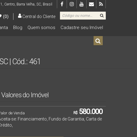
 1
,
Centro
,
Barra Velha
,
SC
,
Brasil
(0)
Central do Cliente
lanta
Blog
Quem somos
Cadastre seu Imóvel
De R$500.000 Até R$1.000.000
SC | Cód.: 461
Valores do Imóvel
580.000
Valor de Venda
R$
Aceita-se: Financiamento, Fundo de Garantia, Carta de
rédito,