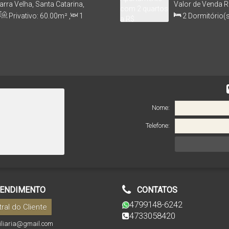
Barra Velha | 
arra Velha, Santa Catarina,
Valor de Venda
R
Brasil
Privativo:
60
.00
m²
,
1
2
Dormitório(s
cia do Mar
,
Útil:
60
.00
m²
Sala(s)
,
1
Suít
Distância do Mar
Nome:
Telefone:
ENDIMENTO
CONTATOS
4799148-6242
ral do Cliente
4733058420
biliaria@gmail.com