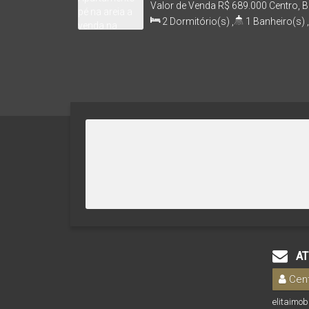
Velha/SC!
Valor de Venda
R$
689.000
Centro, B
Brasil
2
Dormitório(s)
,
1
Banheiro(s)
,
Sala(s)
,
1
Vaga(s)
,
100m
Distân
AT
Cent
elitaimo