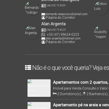
CRECI
SC 73.505F
bernardo.negocioss@gmail.com
Página do Corretor
Alan Argenta
CRECI
SC 75-822F
+55 (47) 99624-0223
alan.argenta@hotmail.com
Página do Corretor
Não é o que você queria? Veja es
Apartamentos com 2 quartos, 
partir de R$ 578.344,26 no Ce
Imóvel para Venda
Consulte o Valor
Catarina, Brasil
2
Dormitório(s)
,
2
Banheiro(s)
,
Suíte(s)
,
Total:
101
.70
m²
,
1
Vag
Útil:
70
.00
m²
,
Terreno:
101
.70
m
Apartamento pé na areia a ven