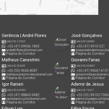
Gerência | André Flores
José Gonçalves
CRECI
SC 21095F
CRECI
SC 53086F
+55 (47) 99936-1893
+55 (47) 9910-521
andre82flores@hotmail.com
joseocorretordeimoveis@
Página do Corretor
Página do Corretor
Matheus Canestrini
Giovanni Farias
CRECI
SC 55309F
CRECI
SC 55385F
+55 (55) 9606-8587
+55 (47) 99667-6131
matheuscanestrinidias@gmail.com
giovannimfarias@gmail.
Página do Corretor
Página do Corretor
Igor Ranieri
Ademir de Jesus
CRECI
SC 63.696F
CRECI
SC 74.527
+55 (47) 98843-9482
+55 (55) 99102-7066
igorradzeviciustst@gmail.com
ademirsilvadejesus93@g
Página do Corretor
Página do Corretor
Edson Luis
Fábia Souza