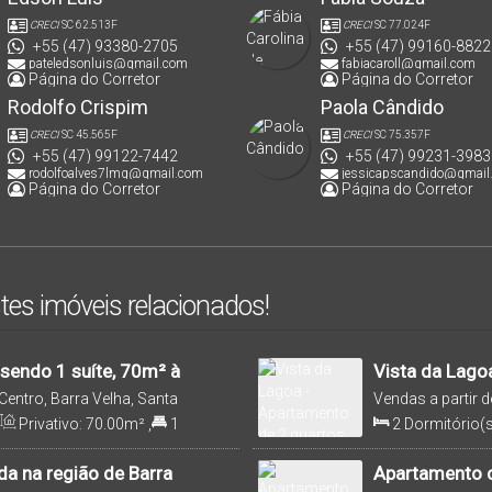
CRECI
SC 62.513F
CRECI
SC 77.024F
+55 (47) 93380-2705
+55 (47) 99160-8822
pateledsonluis@gmail.com
fabiacaroll@gmail.com
Página do Corretor
Página do Corretor
Rodolfo Crispim
Paola Cândido
CRECI
SC 45.565F
CRECI
SC 75.357F
+55 (47) 99122-7442
+55 (47) 99231-3983
rodolfoalves7lmg@gmail.com
jessicapscandido@gmail
Página do Corretor
Página do Corretor
tes imóveis relacionados!
sendo 1 suíte, 70m² à
Vista da Lagoa
ntro em Barra Velha/SC
venda em Barr
Centro, Barra Velha, Santa
Vendas a partir d
Barra Velha, Sant
Privativo:
70
.00
m²
,
1
2
Dormitório(s
a(s)
,
230m
Distância do Mar
,
1
Sala(s)
,
1
²
Útil:
61
.49
m²
da na região de Barra
Apartamento c