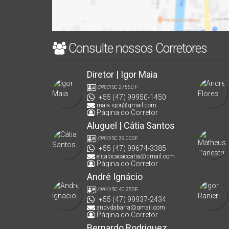
Consulte nossos Corretores
Diretor | Igor Maia
CRECI
SC 27560 F
+55 (47) 99950-1450
maia.igor@gmail.com
Página do Corretor
Aluguel | Cátia Santos
CRECI
SC 39.000F
+55 (47) 99674-3385
elitalocacaocatia@gmail.com
Página do Corretor
André Ignácio
CRECI
SC 40.250F
+55 (47) 99937-2434
andydabarra@gmail.com
Página do Corretor
Bernardo Rodriguez