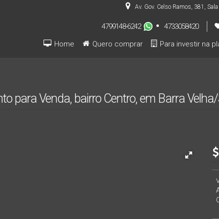
Av. Gov. Celso Ramos
,
381
,
Sala
4799148-6242
4733058420
Home
Quero comprar
Para investir na p
Pré-lançamentos (INVESTIDOR)
nto para Venda, bairro Centro, em Barra Velha/
C