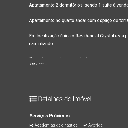
Apartamento 2 dormitórios, sendo 1 suíte à venda
Apartamento no quarto andar com espaço de terr
Em localização única o Residencial Crystal está 
caminhando.
O apartamento é composto de:
Ver mais...
2quartos, sendo 1 suíte
sala e cozinha integradas
1 banheiro social
Lavanderia
Detalhes do Imóvel
Sacada com Churrasqueira
Espaço de terraço privativo
Serviços Próximos
1 vaga de garagem
Academias de ginástica
Avenida