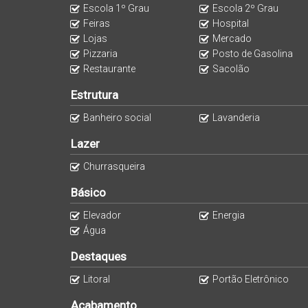
Piso porcelanato
Escola 1º Grau
Escola 2º Grau
Excelente posição solar.
Feiras
Hospital
Lojas
Mercado
Pizzaria
Posto de Gasolina
O empreendimento além de estar pertinho do mar
Restaurante
Sacolão
Mercados
Estrutura
Padarias
Banheiro social
Lavanderia
Hospital
Lazer
Escola
Churrasqueira
Lojas
Pizzaria
Básico
Restaurante
Elevador
Energia
Fácil acesso à BR 101
Água
Com tudo perto o Residencial Crystal é uma opo
Destaques
custo baixo de condomínio.
Litoral
Portão Eletrônico
Condições de pagamento:
Acabamento