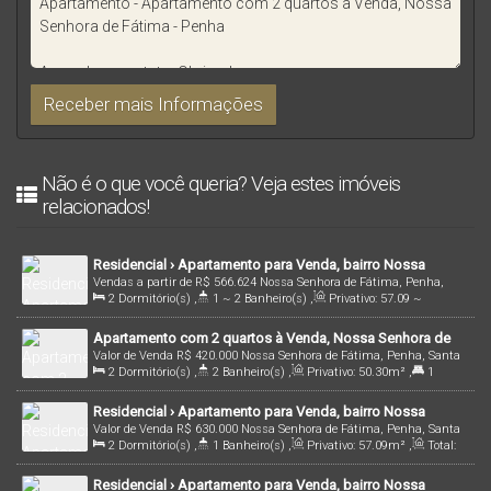
Não é o que você queria? Veja estes imóveis
relacionados!
Residencial › Apartamento para Venda, bairro Nossa
Vendas a partir de
R$
566.624
Nossa Senhora de Fátima, Penha,
Senhora de Fátima , em Penha /SC | Cód.: 1717
2
Dormitório(s)
,
1 ~ 2
Banheiro(s)
,
Privativo:
57
.09
~
Santa Catarina, Brasil
61
.37
m²
,
1
Sala(s)
,
1
Suíte(s)
,
Total:
82
.27
~ 88
.47
m²
,
1
Apartamento com 2 quartos à Venda, Nossa Senhora de
Vaga(s)
,
1500m
Distância do Mar
Valor de Venda
R$
420.000
Nossa Senhora de Fátima, Penha, Santa
Fátima - Penha
2
Dormitório(s)
,
2
Banheiro(s)
,
Privativo:
50
.30
m²
,
1
Catarina, Brasil
Suíte(s)
,
1
Vaga(s)
,
2000m
Distância do Mar
Residencial › Apartamento para Venda, bairro Nossa
Valor de Venda
R$
630.000
Nossa Senhora de Fátima, Penha, Santa
Senhora de Fátima , em Penha /SC | Cód.: 2614
2
Dormitório(s)
,
1
Banheiro(s)
,
Privativo:
57
.09
m²
,
Total:
Catarina, Brasil
82
.28
m²
,
1500m
Distância do Mar
Residencial › Apartamento para Venda, bairro Nossa