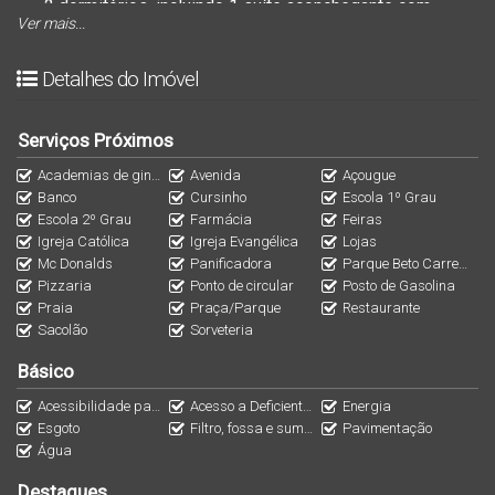
2 dormitórios
, incluindo
1 suíte aconchegante
com
Ver mais...
espaço para momentos de tranquilidade.
1 vaga de garagem
exclusiva para o seu conforto.
Detalhes do Imóvel
Acabamento impecável
, com detalhes em gesso e piso
de porcelanato, proporcionando um toque
Serviços Próximos
contemporâneo e elegante.
Academias de ginástica
Avenida
Açougue
Varanda gourmet com churrasqueira
, o lugar ideal para
Banco
Cursinho
Escola 1º Grau
receber amigos e familiares em grande estilo.
Escola 2º Grau
Farmácia
Feiras
Igreja Católica
Igreja Evangélica
Lojas
Banheiro social
completo e áreas projetadas para
Mc Donalds
Panificadora
Parque Beto Carrero World
oferecer funcionalidade e beleza.
Pizzaria
Ponto de circular
Posto de Gasolina
Preparação para split
e sistemas modernos de alarme e
Praia
Praça/Parque
Restaurante
Sacolão
Sorveteria
interfone, garantindo segurança e conforto.
✨ Diferenciais do condomínio:
Básico
Piscina para adultos, perfeita para os dias de lazer e
Acessibilidade para PNE
Acesso a Deficientes
Energia
relaxamento.
Esgoto
Filtro, fossa e sumidouro
Pavimentação
Água
Salão de festas equipado, para celebrar momentos
especiais com quem você ama.
Destaques