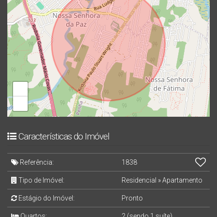
+
−
Características do Imóvel
Referência:
1838
Tipo de Imóvel:
Residencial
»
Apartamento
Estágio do Imóvel:
Pronto
Quartos:
2 (sendo 1 suíte)