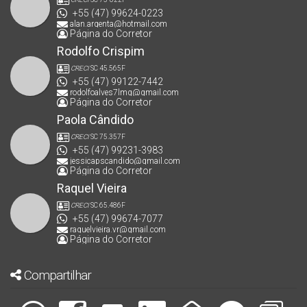
+55 (47) 99624-0223
alan.argenta@hotmail.com
Página do Corretor
Rodolfo Crispim
CRECI
SC 45.565F
+55 (47) 99122-7442
rodolfoalves7lmg@gmail.com
Página do Corretor
Paola Cândido
CRECI
SC 75.357F
+55 (47) 99231-3983
jessicapscandido@gmail.com
Página do Corretor
Raquel Vieira
CRECI
SC 65.486F
+55 (47) 99674-7077
raquelvieira.vr@gmail.com
Página do Corretor
Compartilhar