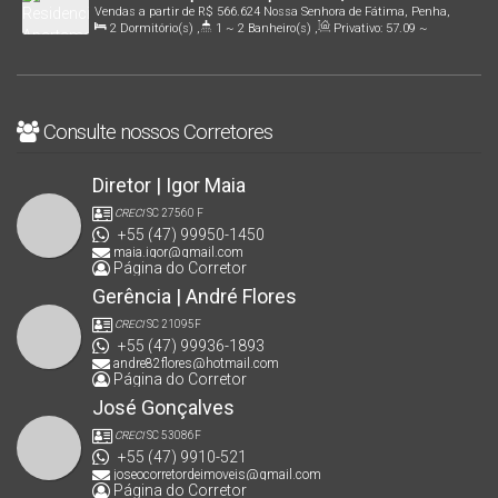
Vendas a partir de
R$
566.624
Nossa Senhora de Fátima, Penha,
Senhora de Fátima , em Penha /SC | Cód.: 2731
2
Dormitório(s)
,
1 ~ 2
Banheiro(s)
,
Privativo:
57
.09
~
Santa Catarina, Brasil
61
.37
m²
,
1
Sala(s)
,
1
Suíte(s)
,
Total:
82
.27
~ 88
.47
m²
,
1
Vaga(s)
,
1500m
Distância do Mar
Consulte nossos Corretores
Diretor | Igor Maia
CRECI
SC 27560 F
+55 (47) 99950-1450
maia.igor@gmail.com
Página do Corretor
Gerência | André Flores
CRECI
SC 21095F
+55 (47) 99936-1893
andre82flores@hotmail.com
Página do Corretor
José Gonçalves
CRECI
SC 53086F
+55 (47) 9910-521
joseocorretordeimoveis@gmail.com
Página do Corretor