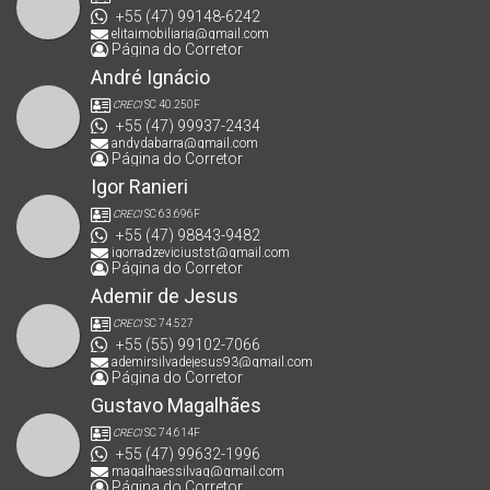
+55 (47) 99148-6242
elitaimobiliaria@gmail.com
Página do Corretor
André Ignácio
CRECI
SC 40.250F
+55 (47) 99937-2434
andydabarra@gmail.com
Página do Corretor
Igor Ranieri
CRECI
SC 63.696F
+55 (47) 98843-9482
igorradzeviciustst@gmail.com
Página do Corretor
Ademir de Jesus
CRECI
SC 74.527
+55 (55) 99102-7066
ademirsilvadejesus93@gmail.com
Página do Corretor
Gustavo Magalhães
CRECI
SC 74.614F
+55 (47) 99632-1996
magalhaessilvag@gmail.com
Página do Corretor