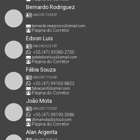
Bernardo Rodriguez
CRECI
SC 73.505F
bernardo.negocioss@gmail.com
Página do Corretor
Edson Luis
CRECI
SC 62.513F
+55 (47) 93380-2705
pateledsonluis@gmail.com
Página do Corretor
Fábia Souza
CRECI
SC 77.024F
+55 (47) 99160-8822
fabiacaroll@gmail.com
Página do Corretor
João Mota
CRECI
SC 77.025F
+55 (47) 99190-3086
dlimamota@icloud.com
Página do Corretor
Alan Argenta
CRECI
SC 75-822F