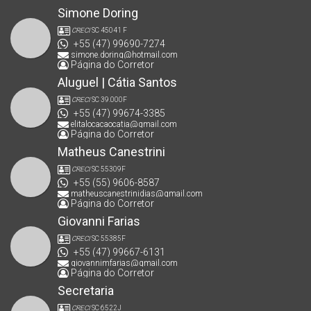
Simone Doring
CRECI
SC 45041 F
+55 (47) 99690-7274
simone.doring@hotmail.com
Página do Corretor
Aluguel | Cátia Santos
CRECI
SC 39.000F
+55 (47) 99674-3385
elitalocacaocatia@gmail.com
Página do Corretor
Matheus Canestrini
CRECI
SC 55309F
+55 (55) 9606-8587
matheuscanestrinidias@gmail.com
Página do Corretor
Giovanni Farias
CRECI
SC 55385F
+55 (47) 99667-6131
giovannimfarias@gmail.com
Página do Corretor
Secretaria
CRECI
SC 6522J