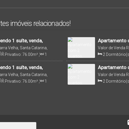
tes imóveis relacionados!
ndo 1 suíte, venda,
Apartamento c
Itajuba - Barr
Barra Velha, Santa Catarina,
Valor de Venda
R
Brasil
Privativo:
76
.00
m²
,
1
2
Dormitório(s
950m
Distância do Mar
,
Útil:
Sala(s)
,
1
Suít
77
.00
m²
ndo 1 suíte, venda,
Apartamento c
Itajuba - Barr
Barra Velha, Santa Catarina,
Valor de Venda
R
Brasil
Privativo:
76
.00
m²
,
1
2
Dormitório(s
950m
Distância do Mar
,
Útil:
Sala(s)
,
1
Suít
77
.00
m²