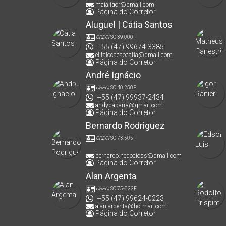
maia.igor@gmail.com
Página do Corretor
Aluguel | Cátia Santos
CRECI
SC 39.000F
+55 (47) 99674-3385
elitalocacaocatia@gmail.com
Página do Corretor
André Ignácio
CRECI
SC 40.250F
+55 (47) 99937-2434
andydabarra@gmail.com
Página do Corretor
Bernardo Rodriguez
CRECI
SC 73.505F
bernardo.negocioss@gmail.com
Página do Corretor
Alan Argenta
CRECI
SC 75-822F
+55 (47) 99624-0223
alan.argenta@hotmail.com
Página do Corretor