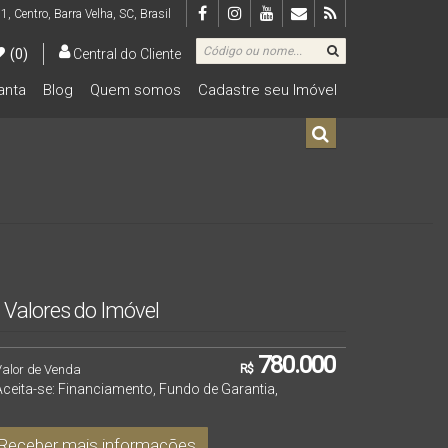
 1
,
Centro
,
Barra Velha
,
SC
,
Brasil
(0)
Central do Cliente
lanta
Blog
Quem somos
Cadastre seu Imóvel
De R$500.000 Até R$1.000.000
Valores do Imóvel
780.000
Valor de Venda
R$
Aceita-se: Financiamento, Fundo de Garantia,
Receber mais informações