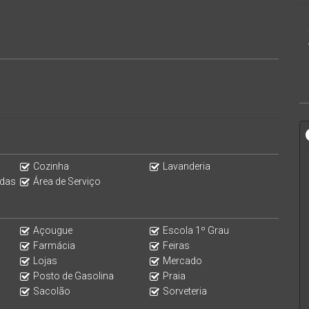
Cozinha
Lavanderia
aria a entrada e parcelas.
adas
Área de Serviço
Açougue
Escola 1º Grau
Farmácia
Feiras
Lojas
Mercado
Posto de Gasolina
Praia
Sacolão
Sorveteria