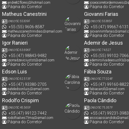
andre82flores@hotmail.com
joseocorretordeimoveis@
Página do Corretor
Página do Corretor
Matheus Canestrini
Giovanni Farias
CRECI
SC 55309F
CRECI
SC 55385F
+55 (55) 9606-8587
+55 (47) 99667-6131
matheuscanestrinidias@gmail.com
giovannimfarias@gmail.
Página do Corretor
Página do Corretor
Igor Ranieri
Ademir de Jesus
CRECI
SC 63.696F
CRECI
SC 74.527
+55 (47) 98843-9482
+55 (55) 99102-7066
igorradzeviciustst@gmail.com
ademirsilvadejesus93@g
Página do Corretor
Página do Corretor
Edson Luis
Fábia Souza
CRECI
SC 62.513F
CRECI
SC 77.024F
+55 (47) 93380-2705
+55 (47) 99160-8822
pateledsonluis@gmail.com
fabiacaroll@gmail.com
Página do Corretor
Página do Corretor
Rodolfo Crispim
Paola Cândido
CRECI
SC 45.565F
CRECI
SC 75.357F
+55 (47) 99122-7442
+55 (47) 99231-3983
rodolfoalves7lmg@gmail.com
jessicapscandido@gmail
Página do Corretor
Página do Corretor