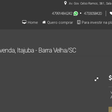
Av. Gov. Celso Ramos
,
381
,
Sala
4799148-6242
4733058420
Home
Quero comprar
Para investir na p
Pré-lançamentos (INVESTIDOR)
venda, Itajuba - Barra Velha/SC