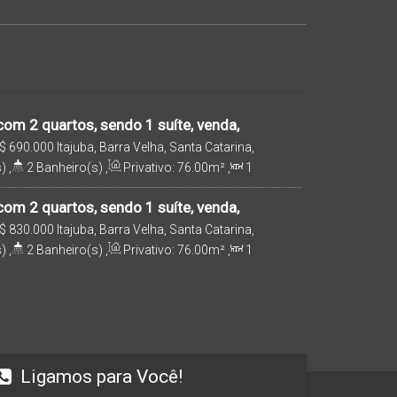
om 2 quartos, sendo 1 suíte, venda,
a Velha/SC
$
690.000
Itajuba, Barra Velha, Santa Catarina,
)
,
2
Banheiro(s)
,
Privativo:
76
.00
m²
,
1
e(s)
,
1
Vaga(s)
,
950m
Distância do Mar
,
Útil:
om 2 quartos, sendo 1 suíte, venda,
a Velha/SC
$
830.000
Itajuba, Barra Velha, Santa Catarina,
)
,
2
Banheiro(s)
,
Privativo:
76
.00
m²
,
1
e(s)
,
1
Vaga(s)
,
950m
Distância do Mar
,
Útil:
Ligamos para Você!