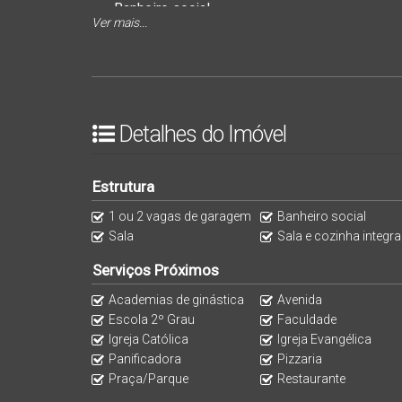
Banheiro social
Ver mais...
Lavanderia
Churrasqueira
1 vaga de garagem
Condições de pagamento:
Financimento bancário
Detalhes do Imóvel
Analisa veículo na negociação
Aeita propostas à vista
Estrutura
1 ou 2 vagas de garagem
Banheiro social
Faça uma simulação sem compromisso de como fic
Sala
Sala e cozinha integr
Serviços Próximos
Academias de ginástica
Avenida
Escola 2º Grau
Faculdade
Igreja Católica
Igreja Evangélica
Panificadora
Pizzaria
Praça/Parque
Restaurante