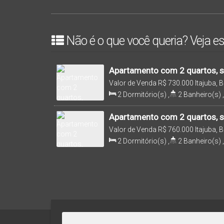
Não é o que você queria? Veja es
Apartamento com 2 quartos, se
Itajuba - Barra Velha/SC
Valor de Venda
R$
730.000
Itajuba, 
Brasil
2
Dormitório(s)
,
2
Banheiro(s)
,
Sala(s)
,
1
Suíte(s)
,
1
Vaga(s)
,
77
.00
m²
Apartamento com 2 quartos, se
Itajuba - Barra Velha/SC
Valor de Venda
R$
760.000
Itajuba, 
Brasil
2
Dormitório(s)
,
2
Banheiro(s)
,
Sala(s)
,
1
Suíte(s)
,
1
Vaga(s)
,
77
.00
m²