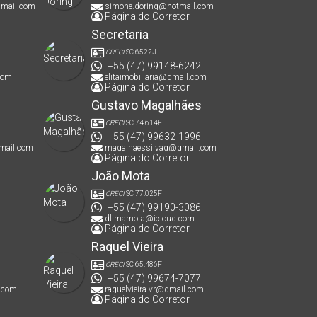
gmail.com
simone.doring@hotmail.com
Página do Corretor
Secretaria
CRECI
SC 6522J
+55 (47) 99148-6242
com
elitaimobiliaria@gmail.com
Página do Corretor
Gustavo Magalhães
CRECI
SC 74.614F
+55 (47) 99632-1996
mail.com
magalhaessilvag@gmail.com
Página do Corretor
João Mota
CRECI
SC 77.025F
+55 (47) 99190-3086
dlimamota@icloud.com
Página do Corretor
Raquel Vieira
CRECI
SC 65.486F
+55 (47) 99674-7077
.com
raquelvieira.vr@gmail.com
Página do Corretor