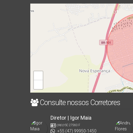
+
−
Consulte nossos Corretores
Diretor | Igor Maia
CRECI
SC 27560 F
+55 (47) 99950-1450