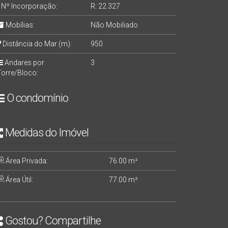
Nº Incorporação:
R: 22.327
Mobílias:
Não Mobiliado
Distância do Mar (m):
950
Andares por
3
Torre/Bloco:
O condomínio
Medidas do Imóvel
Área Privada:
76
.00
m²
Área Útil:
77
.00
m²
Gostou? Compartilhe