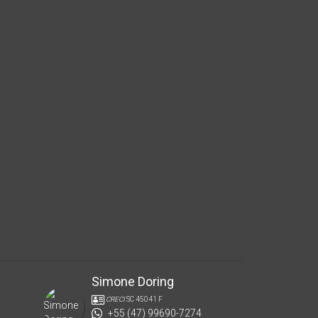
Simone Doring
CRECI
SC 45041 F
+55 (47) 99690-7274