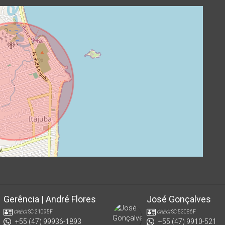
Gerência | André Flores
José Gonçalves
CRECI
SC 21095F
CRECI
SC 53086F
+55 (47) 99936-1893
+55 (47) 9910-521