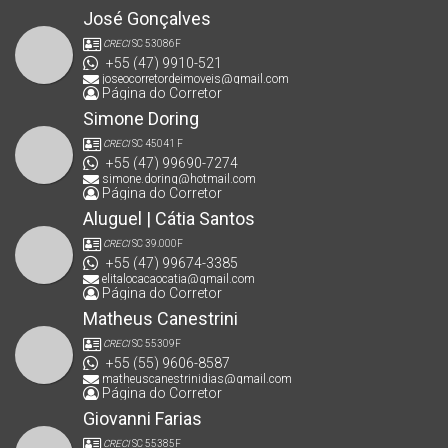
José Gonçalves
CRECI
SC 53086F
+55 (47) 9910-521
joseocorretordeimoveis@gmail.com
Página do Corretor
Simone Doring
CRECI
SC 45041 F
+55 (47) 99690-7274
simone.doring@hotmail.com
Página do Corretor
Aluguel | Cátia Santos
CRECI
SC 39.000F
+55 (47) 99674-3385
elitalocacaocatia@gmail.com
Página do Corretor
Matheus Canestrini
CRECI
SC 55309F
+55 (55) 9606-8587
matheuscanestrinidias@gmail.com
Página do Corretor
Giovanni Farias
CRECI
SC 55385F