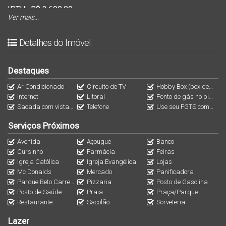
IPTU:
R$ 3.600,00
Ver mais...
condominio:
R$ 856,00
Detalhes do Imóvel
Descrição do Imóvel:
Destaques
Descubra a sofisticação e o conforto desta deslumbrante
Ar Condicionado
Circuito de TV
Hobby Box (box de praia ou "home box")
Cobertura Residencial Palm Coast. Com uma área privativa
Internet
Litoral
Ponto de gás no piso para instalação de bancada tipo ilha
de 165,09m², este imóvel oferece amplos espaços e uma
Sacada com vista panorâmica para a Praia e com 14 m²
Telefone
Use seu FGTS como entrada
vista privilegiada para o mar.
Serviços Próximos
A cobertura possui cinco dormitórios, sendo dois deles
Avenida
Açougue
Banco
suítes, e um total de quatro banheiros. As áreas comuns
Cursinho
Farmácia
Feiras
são amplas e bem distribuídas, com um living espaçoso,
Igreja Católica
Igreja Evangélica
Lojas
sala de estar, sala de jantar, e uma varanda gourmet
Mc Donalds
Mercado
Panificadora
Parque Beto Carrero World
Pizzaria
Posto de Gasolina
equipada com churrasqueira.
Posto de Saúde
Praia
Praça/Parque
Restaurante
Sacolão
Sorveteria
Destaques do Imóvel:
Lazer