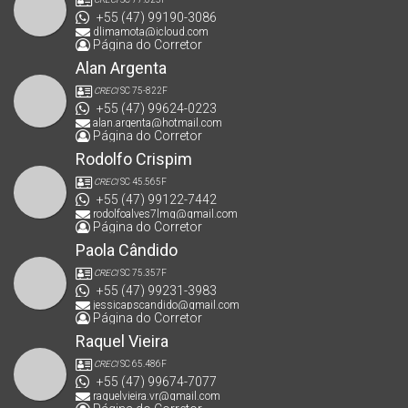
+55 (47) 99190-3086
dlimamota@icloud.com
Página do Corretor
Alan Argenta
CRECI
SC 75-822F
+55 (47) 99624-0223
alan.argenta@hotmail.com
Página do Corretor
Rodolfo Crispim
CRECI
SC 45.565F
+55 (47) 99122-7442
rodolfoalves7lmg@gmail.com
Página do Corretor
Paola Cândido
CRECI
SC 75.357F
+55 (47) 99231-3983
jessicapscandido@gmail.com
Página do Corretor
Raquel Vieira
CRECI
SC 65.486F
+55 (47) 99674-7077
raquelvieira.vr@gmail.com