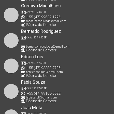
Gustavo Magalhães
CRECI
SC 74.614F
+55 (47) 99632-1996
magalhaessilvag@gmail.com
Página do Corretor
Bernardo Rodriguez
CRECI
SC 73.505F
bernardo.negocioss@gmail.com
Página do Corretor
Edson Luis
CRECI
SC 62.513F
+55 (47) 93380-2705
pateledsonluis@gmail.com
Página do Corretor
Fábia Souza
CRECI
SC 77.024F
+55 (47) 99160-8822
fabiacaroll@gmail.com
Página do Corretor
João Mota
CRECI
SC 77.025F