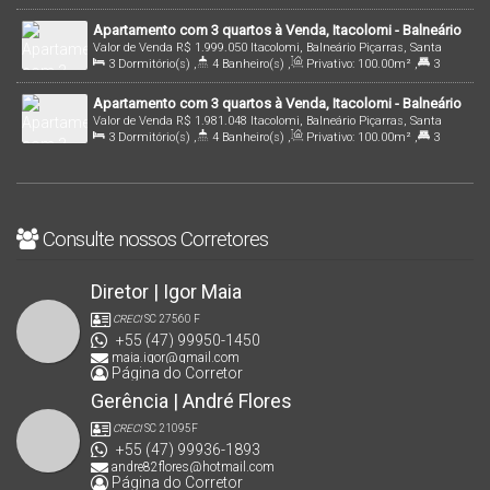
196
.66
m²
,
3 ~ 4
Suíte(s)
,
2
Vaga(s)
,
90m
Distância do Mar
Apartamento com 3 quartos à Venda, Itacolomi - Balneário
Valor de Venda
R$
1.999.050
Itacolomi, Balneário Piçarras, Santa
Piçarras
3
Dormitório(s)
,
4
Banheiro(s)
,
Privativo:
100
.00
m²
,
3
Catarina, Brasil
Suíte(s)
,
2
Vaga(s)
,
140m
Distância do Mar
Apartamento com 3 quartos à Venda, Itacolomi - Balneário
Valor de Venda
R$
1.981.048
Itacolomi, Balneário Piçarras, Santa
Piçarras
3
Dormitório(s)
,
4
Banheiro(s)
,
Privativo:
100
.00
m²
,
3
Catarina, Brasil
Suíte(s)
,
2
Vaga(s)
,
140m
Distância do Mar
Consulte nossos Corretores
Diretor | Igor Maia
CRECI
SC 27560 F
+55 (47) 99950-1450
maia.igor@gmail.com
Página do Corretor
Gerência | André Flores
CRECI
SC 21095F
+55 (47) 99936-1893
andre82flores@hotmail.com
Página do Corretor