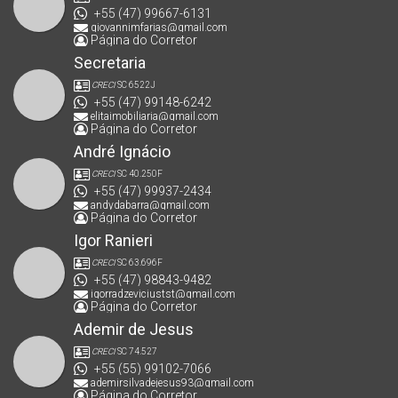
+55 (47) 99667-6131
giovannimfarias@gmail.com
Página do Corretor
Secretaria
CRECI
SC 6522J
+55 (47) 99148-6242
elitaimobiliaria@gmail.com
Página do Corretor
André Ignácio
CRECI
SC 40.250F
+55 (47) 99937-2434
andydabarra@gmail.com
Página do Corretor
Igor Ranieri
CRECI
SC 63.696F
+55 (47) 98843-9482
igorradzeviciustst@gmail.com
Página do Corretor
Ademir de Jesus
CRECI
SC 74.527
+55 (55) 99102-7066
ademirsilvadejesus93@gmail.com
Página do Corretor