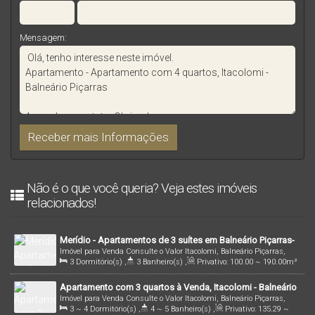
Mensagem:
Não é o que você queria? Veja estes imóveis
relacionados!
Merídio - Apartamentos de 3 suítes em Balneário Piçarras-
Imóvel para Venda
Consulte o Valor
Itacolomi, Balneário Piçarras,
SC
3
Dormitório(s)
,
3
Banheiro(s)
,
Privativo:
100
.00
~ 190
.00
m²
Santa Catarina, Brasil
,
3
Suíte(s)
,
1 ~ 2
Vaga(s)
,
140m
Distância do Mar
Apartamento com 3 quartos à Venda, Itacolomi - Balneário
Imóvel para Venda
Consulte o Valor
Itacolomi, Balneário Piçarras,
Piçarras
3 ~ 4
Dormitório(s)
,
4 ~ 5
Banheiro(s)
,
Privativo:
135
.29
~
Santa Catarina, Brasil