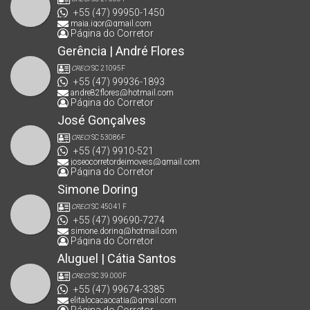
+55 (47) 99950-1450
maia.igor@gmail.com
Página do Corretor
Gerência | André Flores
CRECI
SC 21095F
+55 (47) 99936-1893
andre82flores@hotmail.com
Página do Corretor
José Gonçalves
CRECI
SC 53086F
+55 (47) 9910-521
joseocorretordeimoveis@gmail.com
Página do Corretor
Simone Doring
CRECI
SC 45041 F
+55 (47) 99690-7274
simone.doring@hotmail.com
Página do Corretor
Aluguel | Cátia Santos
CRECI
SC 39.000F
+55 (47) 99674-3385
elitalocacaocatia@gmail.com