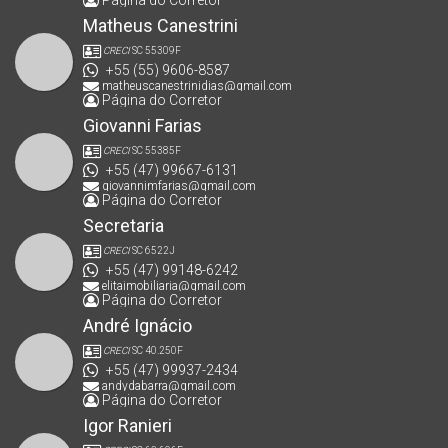
Página do Corretor
Matheus Canestrini
CRECI
SC 55309F
+55 (55) 9606-8587
matheuscanestrinidias@gmail.com
Página do Corretor
Giovanni Farias
CRECI
SC 55385F
+55 (47) 99667-6131
giovannimfarias@gmail.com
Página do Corretor
Secretaria
CRECI
SC 6522J
+55 (47) 99148-6242
elitaimobiliaria@gmail.com
Página do Corretor
André Ignácio
CRECI
SC 40.250F
+55 (47) 99937-2434
andydabarra@gmail.com
Página do Corretor
Igor Ranieri