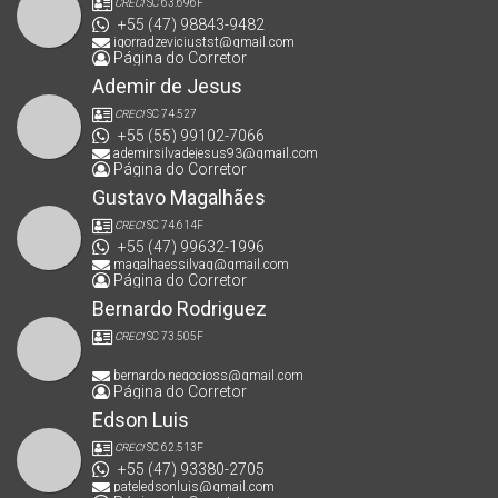
CRECI
SC 63.696F
+55 (47) 98843-9482
igorradzeviciustst@gmail.com
Página do Corretor
Ademir de Jesus
CRECI
SC 74.527
+55 (55) 99102-7066
ademirsilvadejesus93@gmail.com
Página do Corretor
Gustavo Magalhães
CRECI
SC 74.614F
+55 (47) 99632-1996
magalhaessilvag@gmail.com
Página do Corretor
Bernardo Rodriguez
CRECI
SC 73.505F
bernardo.negocioss@gmail.com
Página do Corretor
Edson Luis
CRECI
SC 62.513F
+55 (47) 93380-2705
pateledsonluis@gmail.com