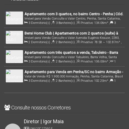
Apartamento com 3 quartos, no bairro Centro - Penha | Cód.
Imóvel para Venda
Consulte o Valor
Centro, Penha, Santa Catarina,
98 ~ 214
3
Dormitório(s)
,
3
Banheiro(s)
,
Privativo:
134
.06
m²
,
3
Brasil
Suíte(s)
,
Total:
134
.06
m²
,
2
Vaga(s)
,
Útil:
134
.06
m²
,
Bersi Home Club | Apartamentos com 2 quartos (suíte) à
Terreno:
134
.00
m²
Imóvel para Venda
Consulte o Valor
Avenida Eugênio Krause, 2280,
Venda, Armação - Penha/SC
2
Dormitório(s)
,
2
Banheiro(s)
,
Privativo:
78
.58
~ 132
.87
m²
,
88385-000, Armação, Penha, Santa Catarina, Brasil
1
Sala(s)
,
1
Suíte(s)
,
1
Vaga(s)
,
450m
Distância do Mar
Apartamento com três quartos a venda, Tabuleiro - Barra
Imóvel para Venda
Consulte o Valor
Tabuleiro, Barra Velha, Santa
Velha/SC!
3
Dormitório(s)
,
2
Banheiro(s)
,
Privativo:
106
.00
m²
,
1
Catarina, Brasil
Sala(s)
,
1
Suíte(s)
,
1
Vaga(s)
,
25m
Distância do Mar
,
Útil:
Apartamento para Venda em Penha/SC no bairro Armação -
106
.00
m²
Valor de Venda
R$
1.900.000
Armação, Penha, Santa Catarina, Brasil
L`único Home Club
3
Dormitório(s)
,
2
Banheiro(s)
,
Privativo:
102
.20
m²
,
1
Suíte(s)
,
Total:
162
.95
m²
,
1
Vaga(s)
,
130m
Distância do Mar
Consulte nossos Corretores
Diretor | Igor Maia
CRECI
SC 27560 F