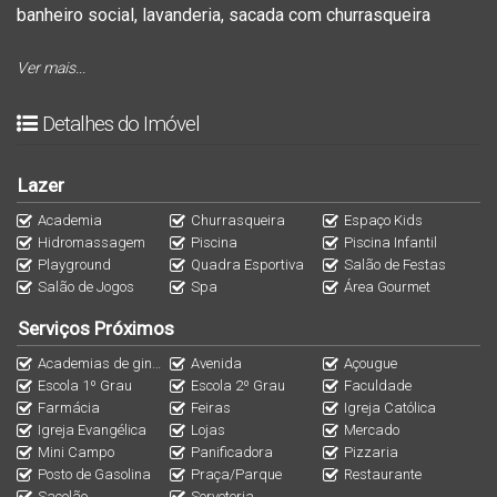
banheiro social, lavanderia, sacada com churrasqueira
Área de lazer robusta e cheia de opções:
Ver mais...
Detalhes do Imóvel
Piscina adulto com borda infinita
Piscina infantil com splash
deck molhado
Lazer
deck piscina
Academia
Churrasqueira
Espaço Kids
Praça do fogo
Hidromassagem
Piscina
Piscina Infantil
Playground
Quadra Esportiva
Salão de Festas
ducha
Salão de Jogos
Spa
Área Gourmet
salão de festas
Serviços Próximos
pergolado salão de festas
salão de jogos
Academias de ginástica
Avenida
Açougue
Escola 1º Grau
Escola 2º Grau
Faculdade
lounge salão de jogos
Farmácia
Feiras
Igreja Católica
fitness
Igreja Evangélica
Lojas
Mercado
playground
Mini Campo
Panificadora
Pizzaria
Posto de Gasolina
Praça/Parque
Restaurante
salão gourmet
Sacolão
Sorveteria