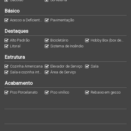
brinquedoteca
Básico
lavabos
apoio fitness
Acesso a Deficientes
Pavimentação
espaço teens
Destaques
eclusa
Alto Padrão
Bicicletário
Hobby Box (box de praia ou "home box")
bicicletário
Litoral
Sistema de Incêndio
pet place
Estrutura
hobby box
Cozinha Americana
Elevador de Serviço
Sala
hall social com pé direito duplo
Sala e cozinha integradas
Área de Serviço
Descubra mais detalhes com a Equipe Elita.
Acabamento
Piso Porcelanato
Piso vinílico
Rebaixo em gesso