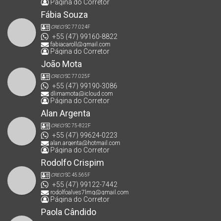
Página do Corretor
Fábia Souza
CRECI
SC 77.024F
+55 (47) 99160-8822
fabiacaroll@gmail.com
Página do Corretor
João Mota
CRECI
SC 77.025F
+55 (47) 99190-3086
dlimamota@icloud.com
Página do Corretor
Alan Argenta
CRECI
SC 75-822F
+55 (47) 99624-0223
alan.argenta@hotmail.com
Página do Corretor
Rodolfo Crispim
CRECI
SC 45.565F
+55 (47) 99122-7442
rodolfoalves7lmg@gmail.com
Página do Corretor
Paola Cândido