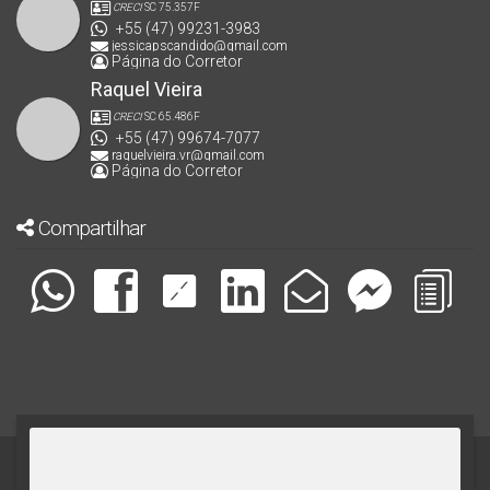
CRECI
SC 75.357F
+55 (47) 99231-3983
jessicapscandido@gmail.com
Página do Corretor
Raquel Vieira
CRECI
SC 65.486F
+55 (47) 99674-7077
raquelvieira.vr@gmail.com
Página do Corretor
Compartilhar