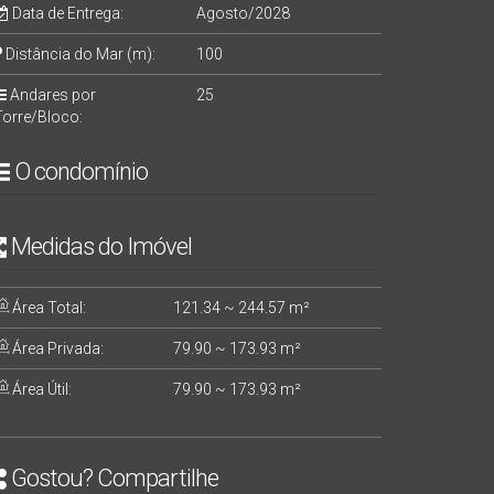
Data de Entrega:
Agosto/2028
Distância do Mar (m):
100
Andares por
25
Torre/Bloco:
O condomínio
Medidas do Imóvel
Área Total:
121
.34
~ 244
.57
m²
Área Privada:
79
.90
~ 173
.93
m²
Área Útil:
79
.90
~ 173
.93
m²
Gostou? Compartilhe