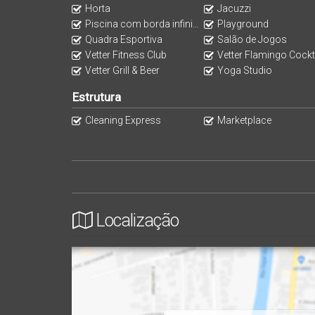
Entrada para banhistas
Horta
Jacuzzi
Banheiro família com fraldário
Piscina com borda infinita
Playground
Hobby Box exclusivo
Quadra Esportiva
Salão de Jogos
Vetter Fitness Club
Vetter Flamingo Cocktail 
Amplas rampas de acesso às garagens
Vetter Grill & Beer
Yoga Studio
Vaga para carro elétrico (Opcional)
Elevador exclusivo para banhistas
Estrutura
O Paradise Bay é o lugar para sentir a beleza da 
Cleaning Express
Marketplace
Entrega Agosto de 2028 | 2 ou 3 Suítes | Mais de
Um refúgio onde cada detalhe é cuidadosamente 
extraordinários.
Localização