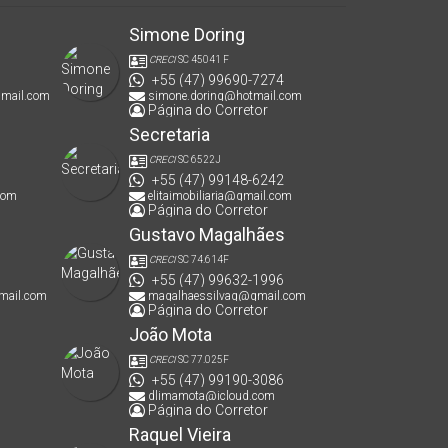
Simone Doring
CRECI
SC 45041 F
+55 (47) 99690-7274
gmail.com
simone.doring@hotmail.com
Página do Corretor
Secretaria
CRECI
SC 6522J
+55 (47) 99148-6242
com
elitaimobiliaria@gmail.com
Página do Corretor
Gustavo Magalhães
CRECI
SC 74.614F
+55 (47) 99632-1996
mail.com
magalhaessilvag@gmail.com
Página do Corretor
João Mota
CRECI
SC 77.025F
+55 (47) 99190-3086
dlimamota@icloud.com
Página do Corretor
Raquel Vieira