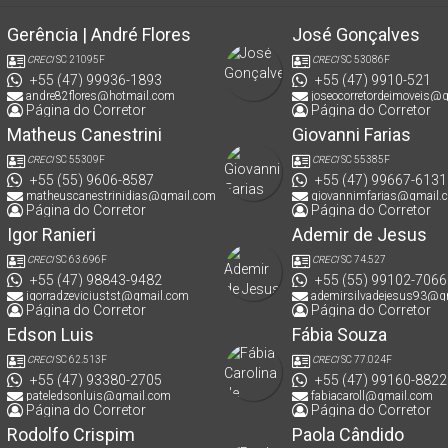
Gerência | André Flores
José Gonçalves
CRECI
SC 21095F
CRECI
SC 53086F
+55 (47) 99936-1893
+55 (47) 9910-521
andre82flores@hotmail.com
joseocorretordeimoveis@
Página do Corretor
Página do Corretor
Matheus Canestrini
Giovanni Farias
CRECI
SC 55309F
CRECI
SC 55385F
+55 (55) 9606-8587
+55 (47) 99667-6131
matheuscanestrinidias@gmail.com
giovannimfarias@gmail.
Página do Corretor
Página do Corretor
Igor Ranieri
Ademir de Jesus
CRECI
SC 63.696F
CRECI
SC 74.527
+55 (47) 98843-9482
+55 (55) 99102-7066
igorradzeviciustst@gmail.com
ademirsilvadejesus93@g
Página do Corretor
Página do Corretor
Edson Luis
Fábia Souza
CRECI
SC 62.513F
CRECI
SC 77.024F
+55 (47) 93380-2705
+55 (47) 99160-8822
pateledsonluis@gmail.com
fabiacaroll@gmail.com
Página do Corretor
Página do Corretor
Rodolfo Crispim
Paola Cândido