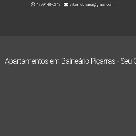
4799148-6242
elitaimobiliaria@gmail.com
Apartamentos em Balneário Piçarras - Seu Oá