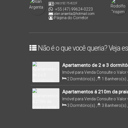
CRECI
SC 75-822F
+55 (47) 99624-0223
alan.argenta@hotmail.com
Página do Corretor
Não é o que você queria? Veja es
Apartamento de 2 e 3 dormitór
78m² à 108m² à partir R$ 793.
Imóvel para Venda
Consulte o Valor
Balneário Piçarras/SC - Blue 
Santa Catarina, Brasil
2
Dormitório(s)
,
1
Banheiro(s)
,
Sala(s)
,
1
Suíte(s)
,
2
Vaga(s)
,
Apartamentos á 210m da praia
Balneário Piçarras/SC!
Imóvel para Venda
Consulte o Valor
Santa Catarina, Brasil
3
Dormitório(s)
,
3
Banheiro(s)
,
Sala(s)
,
3
Suíte(s)
,
Total:
120
.0
Distância do Mar
,
Útil:
120
.50
m²