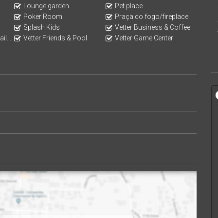
Lounge garden
Pet place
Poker Room
Praça do fogo/fireplace
Splash Kids
Vetter Business & Coffee
Bar
Vetter Friends & Pool
Vetter Game Center
costa verde e mar.
 2.000m² de área de lazer | Balneário Piçarras – SC
planejado para proporcionar momentos únicos e