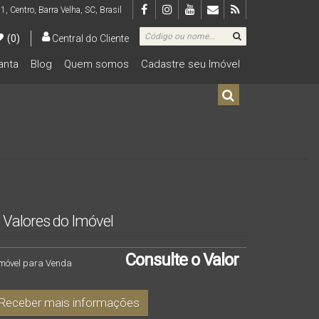
 1
,
Centro
,
Barra Velha
,
SC
,
Brasil
(0)
Central do Cliente
lanta
Blog
Quem somos
Cadastre seu Imóvel
De R$500.000 Até R$1.000.000
Valores do Imóvel
Consulte o Valor
Imóvel para Venda
Receber mais informações