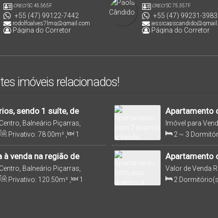
CRECI
SC 45.565F
CRECI
SC 75.357F
+55 (47) 99122-7442
+55 (47) 99231-3983
rodolfoalves7lmg@gmail.com
jessicapscandido@gmail
Página do Corretor
Página do Corretor
tes imóveis relacionados!
ios, sendo 1 suíte, de
Apartamento c
820,24 no Centro -
Piçarras
Centro, Balneário Piçarras,
Imóvel para Ven
One Home Club
Santa Catarina, B
Privativo:
78
.00
m²
,
1
2 ~ 3
Dormitór
100m
Distância do Mar
122
.55
m²
,
2 ~
Distância do Mar
 à venda na região de
Apartamento c
Balneário Piça
Centro, Balneário Piçarras,
Valor de Venda
R
Catarina, Brasil
Privativo:
120
.50
m²
,
1
2
Dormitório(s
5
m²
,
2
Vaga(s)
,
210m
Sala(s)
,
2
Suít
84
.00
m²