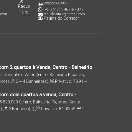
CRECI
SC 65.486F
+55 (47) 99674-7077
.com
raquelvieira.vr@gmail.com
Página do Corretor
om 2 quartos à Venda, Centro - Balneário
da
Consulte o Valor
Centro, Balneário Piçarras,
rasil
io(s)
,
2 ~ 4
Banheiro(s)
,
Privativo:
78
.91
~
 3
Suíte(s)
,
Total:
133
.77
~ 197
.62
m²
,
160m
,
Útil:
122
.55
m²
,
Terreno:
3492
.95
m²
om dois quartos a venda, Centro -
rras|SC!!
$
820.000
Centro, Balneário Piçarras, Santa
)
,
3
Banheiro(s)
,
Privativo:
84
.00
m²
,
1
e(s)
,
1
Vaga(s)
,
200m
Distância do Mar
,
Útil: