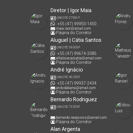
Diretor | Igor Maia
CRECI
SC 27560 F
+55 (47) 99950-1450
maia.igor@gmail.com
Página do Corretor
Aluguel | Cátia Santos
CRECI
SC 39.000F
+55 (47) 99674-3385
elitalocacaocatia@gmail.com
Página do Corretor
André Ignácio
CRECI
SC 40.250F
+55 (47) 99937-2434
andydabarra@gmail.com
Página do Corretor
Bernardo Rodriguez
CRECI
SC 73.505F
bernardo.negocioss@gmail.com
Página do Corretor
Alan Argenta