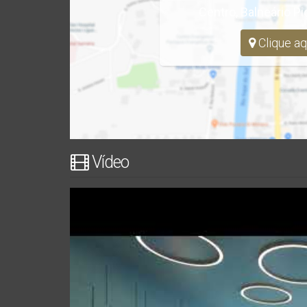
Centro
,
Balneário Pi
Clique aq
Vídeo