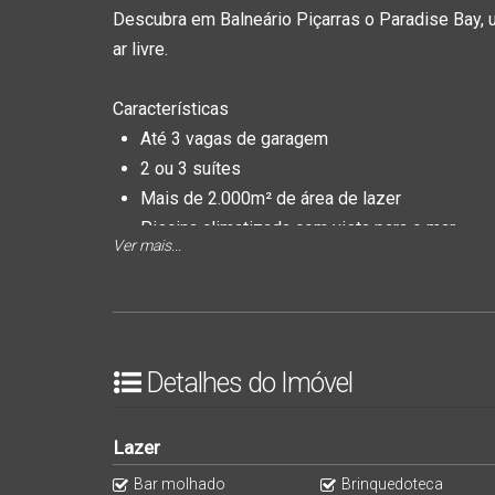
Descubra em Balneário Piçarras o Paradise Bay,
ar livre.
Características
Até 3 vagas de garagem
2 ou 3 suítes
Mais de 2.000m² de área de lazer
Piscina climatizada com vista para o mar
Ver mais...
Jacuzzi, deck e bar molhado
Lounge Garden e Fireplace
Exclusividades by Vetter
Business & Coffee
Área de lazer mobiliada e decorada
Detalhes do Imóvel
Acabamento de alto padrão
Wi-Fi nas áreas comuns (Internet fibra ótica)
Lazer
Som ambiente nas áreas comuns (Rádio Vette
Bar molhado
Brinquedoteca