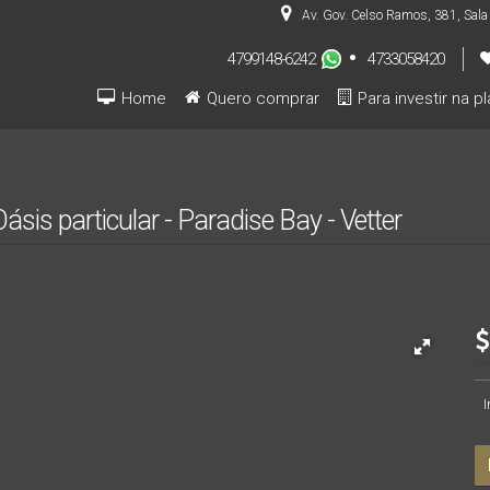
Av. Gov. Celso Ramos
,
381
,
Sala
4799148-6242
4733058420
Home
Quero comprar
Para investir na p
Pré-lançamentos (INVESTIDOR)
sis particular - Paradise Bay - Vetter