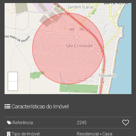
+
−
Características do Imóvel
Referência:
2245
Tipo de Imóvel:
Residencial
»
Casa