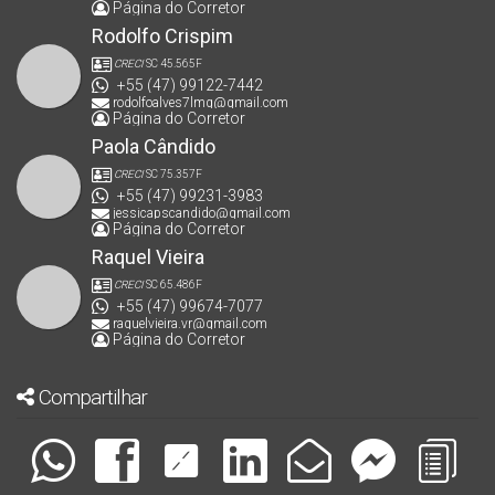
Página do Corretor
Rodolfo Crispim
CRECI
SC 45.565F
+55 (47) 99122-7442
rodolfoalves7lmg@gmail.com
Página do Corretor
Paola Cândido
CRECI
SC 75.357F
+55 (47) 99231-3983
jessicapscandido@gmail.com
Página do Corretor
Raquel Vieira
CRECI
SC 65.486F
+55 (47) 99674-7077
raquelvieira.vr@gmail.com
Página do Corretor
Compartilhar