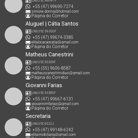
CRECI
SC 45041 F
+55 (47) 99690-7274
simone.doring@hotmail.com
Página do Corretor
Aluguel | Cátia Santos
CRECI
SC 39.000F
+55 (47) 99674-3385
elitalocacaocatia@gmail.com
Página do Corretor
Matheus Canestrini
CRECI
SC 55309F
+55 (55) 9606-8587
matheuscanestrinidias@gmail.com
Página do Corretor
Giovanni Farias
CRECI
SC 55385F
+55 (47) 99667-6131
giovannimfarias@gmail.com
Página do Corretor
Secretaria
CRECI
SC 6522J
+55 (47) 99148-6242
elitaimobiliaria@gmail.com