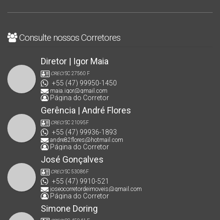
Suíte(s)
,
1
Vaga(s)
,
1600m
Distância do Mar
,
Terreno:
276
.00
m²
,
Comprimento:
23
.00
m
,
Frente:
12
.00
m
Consulte nossos Corretores
Diretor | Igor Maia
CRECI
SC 27560 F
+55 (47) 99950-1450
maia.igor@gmail.com
Página do Corretor
Gerência | André Flores
CRECI
SC 21095F
+55 (47) 99936-1893
andre82flores@hotmail.com
Página do Corretor
José Gonçalves
CRECI
SC 53086F
+55 (47) 9910-521
joseocorretordeimoveis@gmail.com
Página do Corretor
Simone Doring