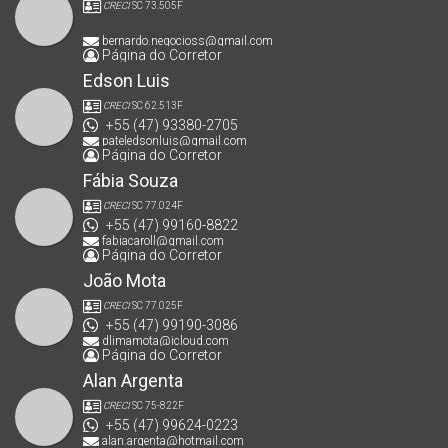
CRECI
SC 73.505F
bernardo.negocioss@gmail.com
Página do Corretor
Edson Luis
CRECI
SC 62.513F
+55 (47) 93380-2705
pateledsonluis@gmail.com
Página do Corretor
Fábia Souza
CRECI
SC 77.024F
+55 (47) 99160-8822
fabiacaroll@gmail.com
Página do Corretor
João Mota
CRECI
SC 77.025F
+55 (47) 99190-3086
dlimamota@icloud.com
Página do Corretor
Alan Argenta
CRECI
SC 75-822F
+55 (47) 99624-0223
alan.argenta@hotmail.com