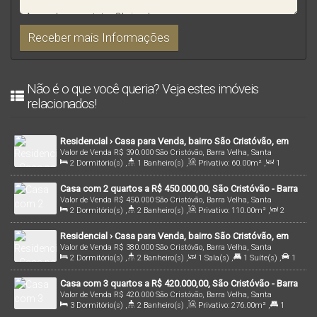
Não é o que você queria? Veja estes imóveis
relacionados!
Residencial › Casa para Venda, bairro São Cristóvão, em
Valor de Venda
R$
390.000
São Cristóvão, Barra Velha, Santa
Barra Velha/SC | Cód.: 1456
2
Dormitório(s)
,
1
Banheiro(s)
,
Privativo:
60
.00
m²
,
1
Catarina, Brasil
Sala(s)
,
1
Vaga(s)
,
2600m
Distância do Mar
,
Útil:
60
.00
m²
Casa com 2 quartos a R$ 450.000,00, São Cristóvão - Barra
Valor de Venda
R$
450.000
São Cristóvão, Barra Velha, Santa
Velha | Cód. 1696
2
Dormitório(s)
,
2
Banheiro(s)
,
Privativo:
110
.00
m²
,
2
Catarina, Brasil
Sala(s)
,
1
Suíte(s)
,
Total:
378
.08
m²
,
1
Vaga(s)
,
1400m
Residencial › Casa para Venda, bairro São Cristóvão, em
Distância do Mar
,
Útil:
110
.00
m²
,
Terreno:
378
.08
m²
Valor de Venda
R$
380.000
São Cristóvão, Barra Velha, Santa
Barra Velha/SC | Cód.: 2064
2
Dormitório(s)
,
2
Banheiro(s)
,
1
Sala(s)
,
1
Suíte(s)
,
1
Catarina, Brasil
Vaga(s)
,
1800m
Distância do Mar
,
Útil:
76
.49
m²
Casa com 3 quartos a R$ 420.000,00, São Cristóvão - Barra
Valor de Venda
R$
420.000
São Cristóvão, Barra Velha, Santa
Velha | Cód. 2222
3
Dormitório(s)
,
2
Banheiro(s)
,
Privativo:
276
.00
m²
,
1
Catarina, Brasil