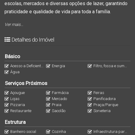
escolas, mercados e diversas opções de lazer, garantindo
praticidade e qualidade de vida para toda a família.
Ver mais...
Características do Imóvel:
Quartos:
O imóvel conta com dois quartos bem
Detalhes do Imóvel
iluminados e arejados, proporcionando conforto e
tranquilidade para suas noites de descanso.
Básico
Sala e Cozinha Integradas:
A sala de estar e a cozinha
Acesso a Deficientes
Energia
Filtro, fossa e sumidouro
são integradas, criando um ambiente amplo e moderno,
Água
perfeito para reunir a família e amigos. A cozinha
Serviços Próximos
oferece praticidade no dia a dia.
Banheiro Social:
O banheiro social é completo, com
Açougue
Farmácia
Feiras
Lojas
Mercado
Panificadora
acabamento de qualidade e um design contemporâneo,
Pizzaria
Praia
Praça/Parque
garantindo conforto e funcionalidade.
Restaurante
Sacolão
Sorveteria
Vaga de Garagem:
O imóvel possui uma vaga de
Estrutura
garagem, proporcionando segurança e comodidade para
Banheiro social
Cozinha
Infraestrutura para split (ar condicionado)
o seu veículo.