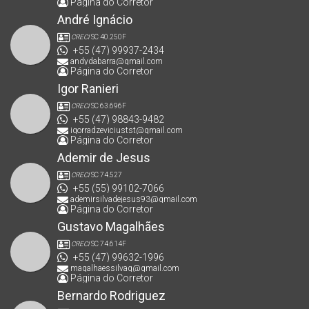
Página do Corretor
André Ignácio
CRECI
SC 40.250F
+55 (47) 99937-2434
andydabarra@gmail.com
Página do Corretor
Igor Ranieri
CRECI
SC 63.696F
+55 (47) 98843-9482
igorradzeviciustst@gmail.com
Página do Corretor
Ademir de Jesus
CRECI
SC 74.527
+55 (55) 99102-7066
ademirsilvadejesus93@gmail.com
Página do Corretor
Gustavo Magalhães
CRECI
SC 74.614F
+55 (47) 99632-1996
magalhaessilvag@gmail.com
Página do Corretor
Bernardo Rodriguez