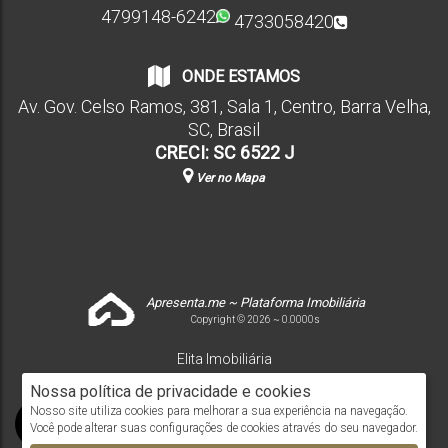
4799148-6242
4733058420
ONDE ESTAMOS
Av. Gov. Celso Ramos
,
381
,
Sala 1
,
Centro
,
Barra Velha
,
SC
,
Brasil
CRECI: SC 6522 J
Ver no Mapa
Apresenta.me ~ Plataforma Imobiliária
Copyright © 2026 ~ 0.0000s
Elita Imobiliária
www.elitaimobiliaria.com.br
Nossa política de privacidade e cookies
Nosso site utiliza cookies para melhorar a sua experiência na navegação.
Você pode alterar suas configurações de cookies através do seu navegador.