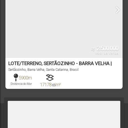
2.500.000
R$
Valor de Venda
LOTE/TERRENO, SERTÃOZINHO - BARRA VELHA |
2421
Sertãozinho
,
Barra Velha
,
Santa Catarina
,
Brasil
5900m
17178
m²
Distância do Mar
.65
Terreno: