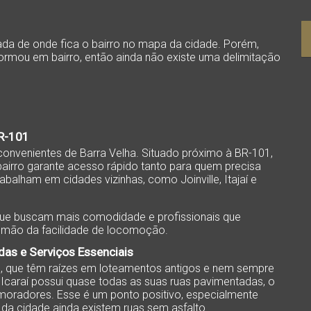
da de onde fica o bairro no mapa da cidade. Porém,
formou em bairro, então ainda não existe uma delimitação
BR-101
convenientes de Barra Velha. Situado próximo à BR-101,
bairro garante acesso rápido tanto para quem precisa
abalham em cidades vizinhas, como Joinville, Itajaí e
 que buscam mais comodidade e profissionais que
r mão da facilidade de locomoção.
das e Serviços Essenciais
ha, que têm raízes em loteamentos antigos e nem sempre
araí possui quase todas as suas ruas pavimentadas, o
moradores. Esse é um ponto positivo, especialmente
a cidade ainda existem ruas sem asfalto.