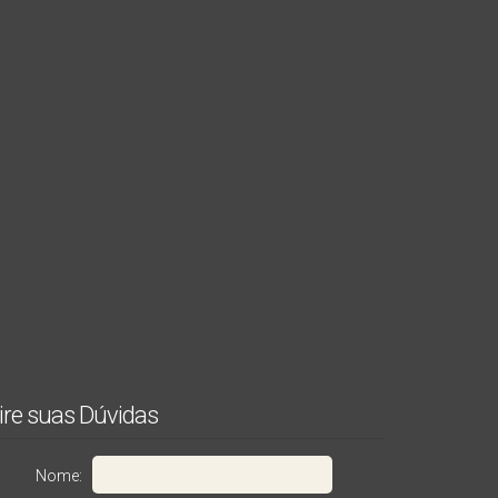
ire suas Dúvidas
Nome:
Casa
Sobrado