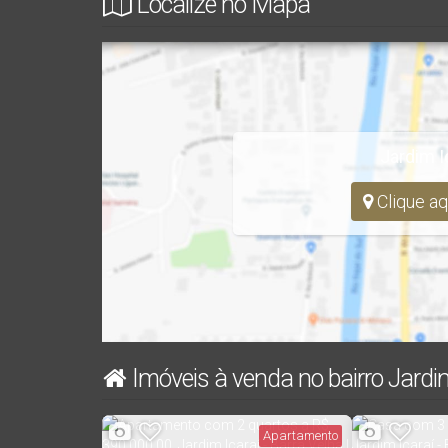
Localize no Mapa
Jardim Ic
Clique aq
Imóveis à venda no bairro Jardim
Apartamento
Apartamento