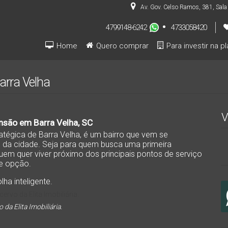
Av. Gov. Celso Ramos
,
381
,
Sala
4799148-6242
4733058420
Home
Quero comprar
Para investir na p
Pré-lançamentos (INVESTIDOR)
Barra Velha
V
nsão em Barra Velha, SC
atégica de Barra Velha, é um bairro que vem se
o da cidade. Seja para quem busca uma primeira
uem quer viver próximo dos principais pontos de serviço
te opção.
ha inteligente.
da Elita Imobiliária.