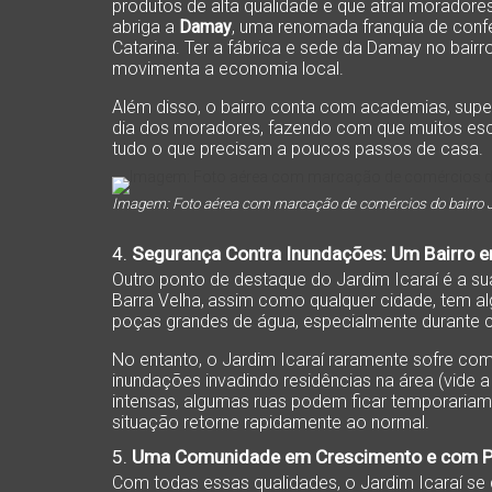
produtos de alta qualidade e que atrai moradores
abriga a
Damay
, uma renomada franquia de conf
Catarina. Ter a fábrica e sede da Damay no bairr
movimenta a economia local.
Além disso, o bairro conta com academias, super
dia dos moradores, fazendo com que muitos esco
tudo o que precisam a poucos passos de casa.
Imagem: Foto aérea com marcação de comércios do bairro 
4.
Segurança Contra Inundações: Um Bairro e
Outro ponto de destaque do Jardim Icaraí é a s
Barra Velha
,
assim como qualquer cidade, tem al
poças grandes de água, especialmente durante ch
No entanto, o Jardim Icaraí raramente sofre com
inundações invadindo residências na área (vide 
intensas, algumas ruas podem ficar temporari
situação retorne rapidamente ao normal.
5.
Uma Comunidade em Crescimento e com Po
Com todas essas qualidades, o Jardim Icaraí s