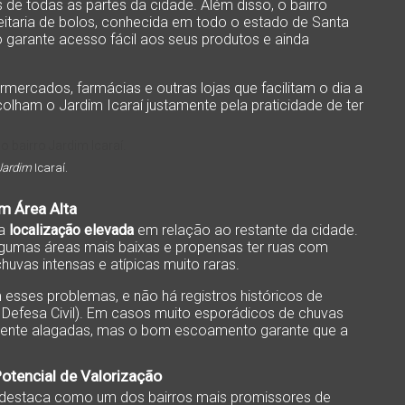
 de todas as partes da cidade. Além disso, o bairro
eitaria de bolos, conhecida em todo o estado de Santa
o garante acesso fácil aos seus produtos e ainda
mercados, farmácias e outras lojas que facilitam o dia a
lham o Jardim Icaraí justamente pela praticidade de ter
Jardim
Icaraí.
m Área Alta
ua
localização elevada
em relação ao restante da cidade.
gumas áreas mais baixas e propensas ter ruas com
uvas intensas e atípicas muito raras.
 esses problemas, e não há registros históricos de
a Defesa Civil). Em casos muito esporádicos de chuvas
amente alagadas, mas o bom escoamento garante que a
tencial de Valorização
e destaca como um dos bairros mais promissores de