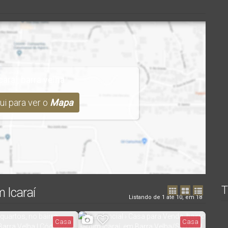
araí, barra velha
ui para ver o
Mapa
T
 Icaraí
Listando de 1 até 10, em 18
Casa
Casa