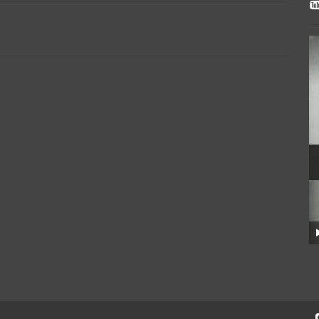
(s)
Distância
Terreno:
Suíte(s)
Total:
Vaga(s)
Distância
Vaga(
do Mar
do Mar
m
6
m
25
m
122
m²
00
.00
.00
.38
os:
Frente:
Lado
Útil:
Direito: