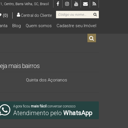
 1
,
Centro
,
Barra Velha
,
SC
,
Brasil
(0)
Central do Cliente
lanta
Blog
Quem somos
Cadastre seu Imóvel
De R$500.000 Até R$1.000.000
eja mais bairros
Quinta dos Açorianos
Agora ficou
mais fácil
conversar conosco
Atendimento pelo
WhatsApp