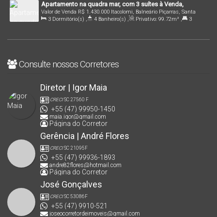
Apartamento na quadra mar, com 3 suítes à Venda,
Mar
Valor de Venda
R$
1.430.000
Itacolomi, Balneário Piçarras, Santa
Itacolomi - Balneário Piçarras
3
Dormitório(s)
,
4
Banheiro(s)
,
Privativo:
99
.72
m²
,
3
Catarina, Brasil
Suíte(s)
,
1
Vaga(s)
,
50m
Distância do Mar
Consulte nossos Corretores
Diretor | Igor Maia
CRECI
SC 27560 F
+55 (47) 99950-1450
maia.igor@gmail.com
Página do Corretor
Gerência | André Flores
CRECI
SC 21095F
+55 (47) 99936-1893
andre82flores@hotmail.com
Página do Corretor
José Gonçalves
CRECI
SC 53086F
+55 (47) 9910-521
joseocorretordeimoveis@gmail.com