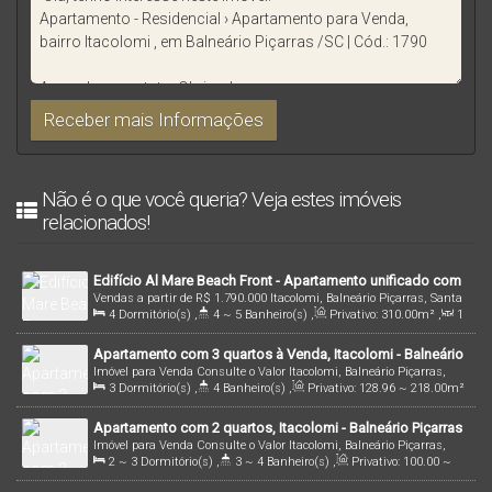
Não é o que você queria? Veja estes imóveis
relacionados!
Edifício Al Mare Beach Front - Apartamento unificado com
Vendas a partir de
R$
1.790.000
Itacolomi, Balneário Piçarras, Santa
4 suítes à Venda, Itacolomi - Balneário Piçarras
4
Dormitório(s)
,
4 ~ 5
Banheiro(s)
,
Privativo:
310
.00
m²
,
1
Catarina, Brasil
Sala(s)
,
4
Suíte(s)
,
4
Vaga(s)
,
25m
Distância do Mar
Apartamento com 3 quartos à Venda, Itacolomi - Balneário
Imóvel para Venda
Consulte o Valor
Itacolomi, Balneário Piçarras,
Piçarras
3
Dormitório(s)
,
4
Banheiro(s)
,
Privativo:
128
.96
~ 218
.00
m²
Santa Catarina, Brasil
,
3
Suíte(s)
,
Total:
128
.96
~ 218
.00
m²
,
2
Vaga(s)
,
150m
Apartamento com 2 quartos, Itacolomi - Balneário Piçarras
Distância do Mar
,
Útil:
128
.96
~ 218
.00
m²
Imóvel para Venda
Consulte o Valor
Itacolomi, Balneário Piçarras,
2 ~ 3
Dormitório(s)
,
3 ~ 4
Banheiro(s)
,
Privativo:
100
.00
~
Santa Catarina, Brasil
197
.00
m²
,
2 ~ 3
Suíte(s)
,
1 ~ 2
Vaga(s)
,
150m
Distância do