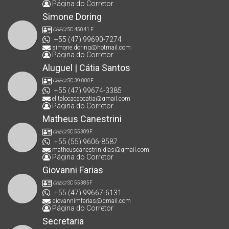
Página do Corretor
Simone Doring
CRECI
SC 45041 F
+55 (47) 99690-7274
simone.doring@hotmail.com
Página do Corretor
Aluguel | Cátia Santos
CRECI
SC 39.000F
+55 (47) 99674-3385
elitalocacaocatia@gmail.com
Página do Corretor
Matheus Canestrini
CRECI
SC 55309F
+55 (55) 9606-8587
matheuscanestrinidias@gmail.com
Página do Corretor
Giovanni Farias
CRECI
SC 55385F
+55 (47) 99667-6131
giovannimfarias@gmail.com
Página do Corretor
Secretaria