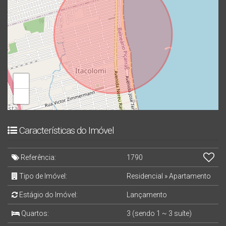
quem busca viver com elegância e tranquilidade em um dos
melhores bairros de Balneário Piçarras.
Não perca essa oportunidade de morar em um edifício
único e exclusivo.
Entre em contato para mais informações!
+
−
Características do Imóvel
Referência:
1790
Tipo de Imóvel:
Residencial
»
Apartamento
Estágio do Imóvel:
Lançamento
Quartos:
3 (sendo 1 ~ 3 suíte)