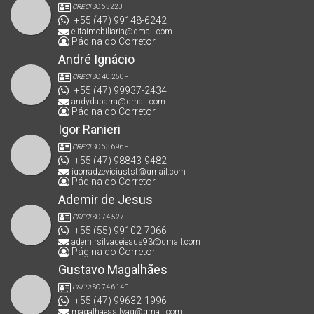
CRECI
SC 6522J
+55 (47) 99148-6242
elitaimobiliaria@gmail.com
Página do Corretor
André Ignácio
CRECI
SC 40.250F
+55 (47) 99937-2434
andydabarra@gmail.com
Página do Corretor
Igor Ranieri
CRECI
SC 63.696F
+55 (47) 98843-9482
igorradzeviciustst@gmail.com
Página do Corretor
Ademir de Jesus
CRECI
SC 74.527
+55 (55) 99102-7066
ademirsilvadejesus93@gmail.com
Página do Corretor
Gustavo Magalhães
CRECI
SC 74.614F
+55 (47) 99632-1996
magalhaessilvag@gmail.com