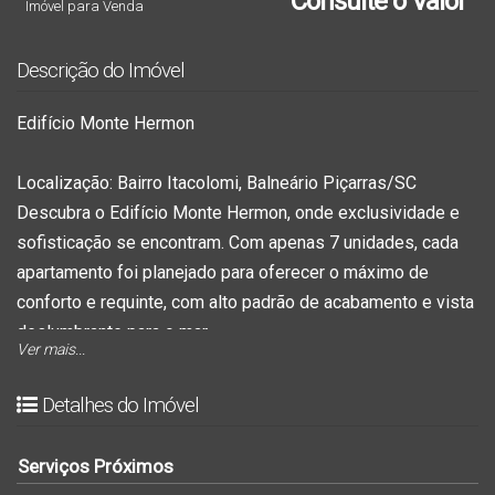
Consulte o Valor
Imóvel para Venda
Descrição do Imóvel
Edifício Monte Hermon
Localização:
Bairro Itacolomi, Balneário Piçarras/SC
Descubra o Edifício Monte Hermon, onde exclusividade e
sofisticação se encontram. Com apenas 7 unidades, cada
apartamento foi planejado para oferecer o máximo de
conforto e requinte, com alto padrão de acabamento e vista
deslumbrante para o mar.
Ver mais...
Diferenciais do Empreendimento
Acabamento:
Acabamento em gesso, porcelanato de
Detalhes do Imóvel
alto padrão e infraestrutura para água quente.
Conveniências Modernas:
Fechadura com senha na
Serviços Próximos
porta de entrada, gás e hidrômetro individuais, interfone,