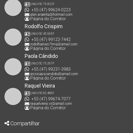
CRECI
SC 75-822F
+55 (47) 99624-0223
alan.argenta@hotmail.com
Página do Corretor
Rodolfo Crispim
CRECI
SC 45.565F
+55 (47) 99122-7442
rodolfoalves7lmg@gmail.com
Página do Corretor
Paola Cândido
CRECI
SC 75.357F
+55 (47) 99231-3983
jessicapscandido@gmail.com
Página do Corretor
Raquel Vieira
CRECI
SC 65.486F
+55 (47) 99674-7077
raquelvieira.vr@gmail.com
Página do Corretor
Compartilhar