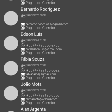
Página do Corretor
Bernardo Rodriguez
CRECI
SC 73.505F
bernardo.negocioss@gmail.com
Página do Corretor
Edson Luis
CRECI
SC 62.513F
+55 (47) 93380-2705
pateledsonluis@gmail.com
Página do Corretor
Fábia Souza
CRECI
SC 77.024F
+55 (47) 99160-8822
fabiacaroll@gmail.com
Página do Corretor
João Mota
CRECI
SC 77.025F
+55 (47) 99190-3086
dlimamota@icloud.com
Página do Corretor
Alan Argenta