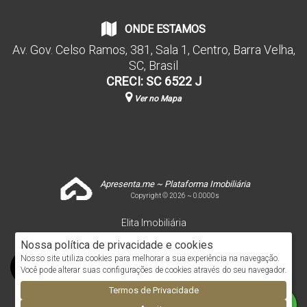
ONDE ESTAMOS
Av. Gov. Celso Ramos
,
381
,
Sala 1
,
Centro
,
Barra Velha
,
SC
,
Brasil
CRECI: SC 6522 J
Ver no Mapa
Apresenta.me ~ Plataforma Imobiliária
Copyright © 2026 ~ 0.0000s
Elita Imobiliária
www.elitaimobiliaria.com.br
Nossa política de privacidade e cookies
Nosso site utiliza cookies para melhorar a sua experiência na navegação.
Você pode alterar suas configurações de cookies através do seu navegador.
Termos de Privacidade