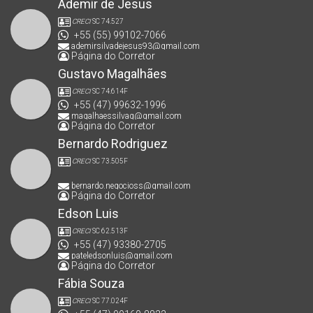
Ademir de Jesus
CRECI
SC 74.527
+55 (55) 99102-7066
ademirsilvadejesus93@gmail.com
Página do Corretor
Gustavo Magalhães
CRECI
SC 74.614F
+55 (47) 99632-1996
magalhaessilvag@gmail.com
Página do Corretor
Bernardo Rodriguez
CRECI
SC 73.505F
bernardo.negocioss@gmail.com
Página do Corretor
Edson Luis
CRECI
SC 62.513F
+55 (47) 93380-2705
pateledsonluis@gmail.com
Página do Corretor
Fábia Souza
CRECI
SC 77.024F