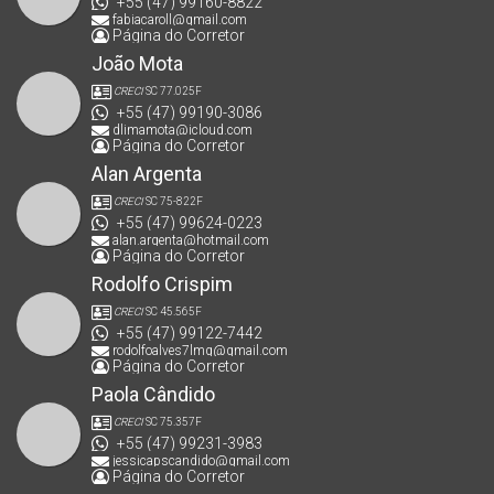
+55 (47) 99160-8822
fabiacaroll@gmail.com
Página do Corretor
João Mota
CRECI
SC 77.025F
+55 (47) 99190-3086
dlimamota@icloud.com
Página do Corretor
Alan Argenta
CRECI
SC 75-822F
+55 (47) 99624-0223
alan.argenta@hotmail.com
Página do Corretor
Rodolfo Crispim
CRECI
SC 45.565F
+55 (47) 99122-7442
rodolfoalves7lmg@gmail.com
Página do Corretor
Paola Cândido
CRECI
SC 75.357F
+55 (47) 99231-3983
jessicapscandido@gmail.com
Página do Corretor