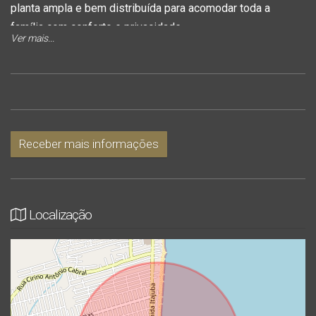
planta ampla e bem distribuída para acomodar toda a
família com conforto e privacidade.
Ver mais...
O destaque fica por conta da área de lazer, com uma sacada
com churrasqueira perfeita para reunir amigos e familiares,
além de uma jacuzzi que proporciona momentos únicos de
relaxamento sem sair de casa.
Receber mais informações
O imóvel dispõe ainda de garagem, garantindo praticidade e
segurança no dia a dia.
Localização
Uma excelente oportunidade para quem deseja viver com
estilo, em um espaço moderno e pensado para o seu bem-
estar! ✨