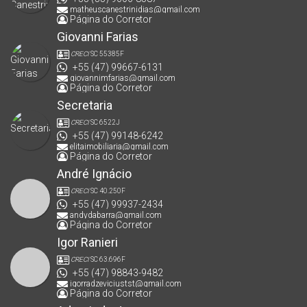
matheuscanestrinidias@gmail.com
Página do Corretor
Giovanni Farias
CRECI
SC 55385F
+55 (47) 99667-6131
giovannimfarias@gmail.com
Página do Corretor
Secretaria
CRECI
SC 6522J
+55 (47) 99148-6242
elitaimobiliaria@gmail.com
Página do Corretor
André Ignácio
CRECI
SC 40.250F
+55 (47) 99937-2434
andydabarra@gmail.com
Página do Corretor
Igor Ranieri
CRECI
SC 63.696F
+55 (47) 98843-9482
igorradzeviciustst@gmail.com
Página do Corretor