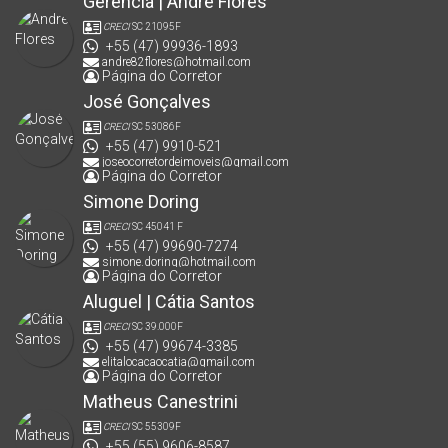
Gerência | André Flores
CRECI
SC 21095F
+55 (47) 99936-1893
andre82flores@hotmail.com
Página do Corretor
José Gonçalves
CRECI
SC 53086F
+55 (47) 9910-521
joseocorretordeimoveis@gmail.com
Página do Corretor
Simone Doring
CRECI
SC 45041 F
+55 (47) 99690-7274
simone.doring@hotmail.com
Página do Corretor
Aluguel | Cátia Santos
CRECI
SC 39.000F
+55 (47) 99674-3385
elitalocacaocatia@gmail.com
Página do Corretor
Matheus Canestrini
CRECI
SC 55309F
+55 (55) 9606-8587