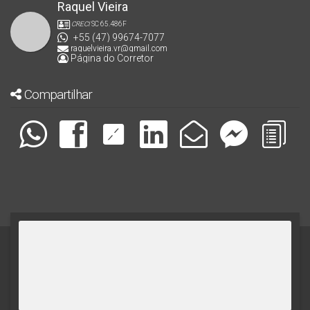
Raquel Vieira
CRECI
SC 65.486F
+55 (47) 99674-7077
raquelvieira.vr@gmail.com
Página do Corretor
Compartilhar