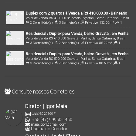
Duplex com 2 quartos à Venda a R$ 410.000,00 - Balneário
Valor de Venda
R$
410.000
Balneário Piçarras, Santa Catarina, Brasil
Piçarras | Cód. 517
2
Dormitório(s)
,
3
Banheiro(s)
,
Privativo:
132
.00
m²
,
1
Sala(s)
,
2
Suíte(s)
,
Total:
132
.00
m²
,
2
Vaga(s)
,
Útil:
Residencial › Duplex para Venda, bairro Gravatá , em Penha
92
.00
m²
,
Terreno:
1000
.00
m²
,
Comprimento:
250
.00
m
,
Valor de Venda
R$
610.000
Gravatá, Penha, Santa Catarina, Brasil
/SC | Cód.: 2703
Fundos:
40
.00
m
,
Frente:
40
.00
m
,
Lado Direito:
250
.00
m
,
3
Dormitório(s)
,
2
Banheiro(s)
,
Privativo:
85
.29
m²
,
1
Lado Esquerdo:
250
.00
m
Suíte(s)
,
Total:
164
.29
m²
,
1
Vaga(s)
,
1400m
Distância do Mar
Residencial › Duplex para Venda, bairro Gravatá , em Penha
Valor de Venda
R$
590.000
Gravatá, Penha, Santa Catarina, Brasil
/SC | Cód.: 2704
3
Dormitório(s)
,
2
Banheiro(s)
,
Privativo:
80
.63
m²
,
1
Suíte(s)
,
Total:
156
.63
m²
,
1
Vaga(s)
,
1400m
Distância do Mar
Consulte nossos Corretores
Diretor | Igor Maia
CRECI
SC 27560 F
+55 (47) 99950-1450
maia.igor@gmail.com
Página do Corretor