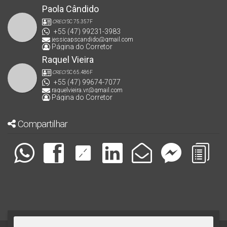
Paola Cândido
CRECI
SC 75.357F
+55 (47) 99231-3983
jessicapscandido@gmail.com
Página do Corretor
Raquel Vieira
CRECI
SC 65.486F
+55 (47) 99674-7077
raquelvieira.vr@gmail.com
Página do Corretor
Compartilhar