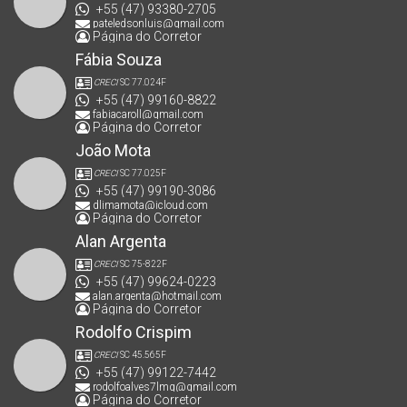
+55 (47) 93380-2705
pateledsonluis@gmail.com
Página do Corretor
Fábia Souza
CRECI
SC 77.024F
+55 (47) 99160-8822
fabiacaroll@gmail.com
Página do Corretor
João Mota
CRECI
SC 77.025F
+55 (47) 99190-3086
dlimamota@icloud.com
Página do Corretor
Alan Argenta
CRECI
SC 75-822F
+55 (47) 99624-0223
alan.argenta@hotmail.com
Página do Corretor
Rodolfo Crispim
CRECI
SC 45.565F
+55 (47) 99122-7442
rodolfoalves7lmg@gmail.com
Página do Corretor