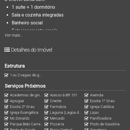
1 suíte + 1 dormitório
Sala e cozinha integradas
Banheiro social
Estacionamento amplo
Ver mais...
Área de festas ideal para receber amigos e família
Terreno com 408m²
Detalhes do Imóvel
Localizada em um bairro em desenvolvimento e
valorização crescente, esta casa oferece tranquilidade,
Estrutura
praticidade e ótimo potencial de investimento.
1 ou 2 vagas de garagem
Ideal para quem deseja morar bem ou investir em uma das
Serviços Próximos
regiões que mais cresce na cidade.
Academias de ginástica
Acesso à BR 101
Avenida
Açougue
Creche
Escola 1º Grau
Escola 2º Grau
Farmácia
Igreja Católica
Igreja Evangélica
Laguna (Lagoa de Barra Velha)
Lojas
Mc Donalds
Mercado
Panificadora
Parque Beto Carrero World
Pizzaria
Posto de Gasolina
Posto de Saúde
Praia Central
Sorveteria