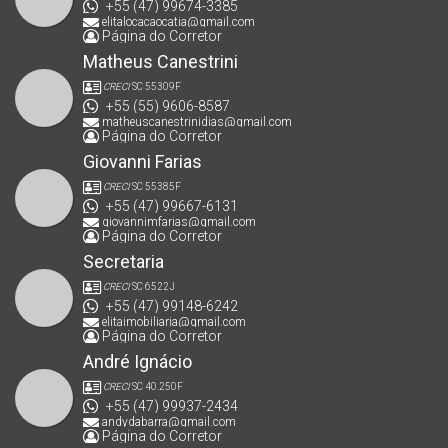
+55 (47) 99674-3385
elitalocacaocatia@gmail.com
Página do Corretor
Matheus Canestrini
CRECI
SC 55309F
+55 (55) 9606-8587
matheuscanestrinidias@gmail.com
Página do Corretor
Giovanni Farias
CRECI
SC 55385F
+55 (47) 99667-6131
giovannimfarias@gmail.com
Página do Corretor
Secretaria
CRECI
SC 6522J
+55 (47) 99148-6242
elitaimobiliaria@gmail.com
Página do Corretor
André Ignácio
CRECI
SC 40.250F
+55 (47) 99937-2434
andydabarra@gmail.com
Página do Corretor