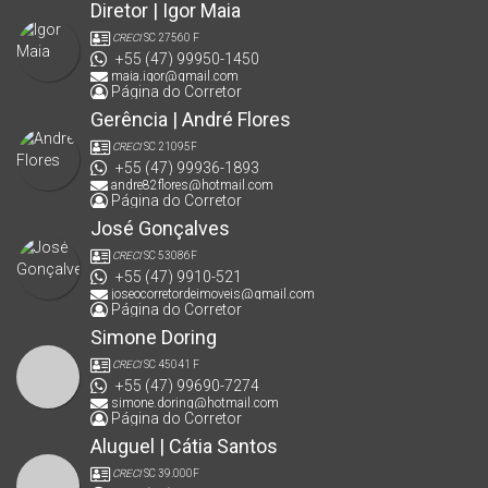
Diretor | Igor Maia
CRECI
SC 27560 F
+55 (47) 99950-1450
maia.igor@gmail.com
Página do Corretor
Gerência | André Flores
CRECI
SC 21095F
+55 (47) 99936-1893
andre82flores@hotmail.com
Página do Corretor
José Gonçalves
CRECI
SC 53086F
+55 (47) 9910-521
joseocorretordeimoveis@gmail.com
Página do Corretor
Simone Doring
CRECI
SC 45041 F
+55 (47) 99690-7274
simone.doring@hotmail.com
Página do Corretor
Aluguel | Cátia Santos
CRECI
SC 39.000F