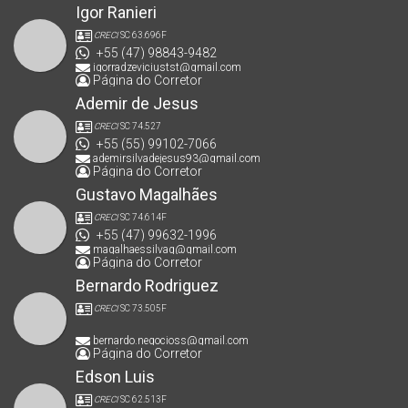
Igor Ranieri
CRECI
SC 63.696F
+55 (47) 98843-9482
igorradzeviciustst@gmail.com
Página do Corretor
Ademir de Jesus
CRECI
SC 74.527
+55 (55) 99102-7066
ademirsilvadejesus93@gmail.com
Página do Corretor
Gustavo Magalhães
CRECI
SC 74.614F
+55 (47) 99632-1996
magalhaessilvag@gmail.com
Página do Corretor
Bernardo Rodriguez
CRECI
SC 73.505F
bernardo.negocioss@gmail.com
Página do Corretor
Edson Luis
CRECI
SC 62.513F