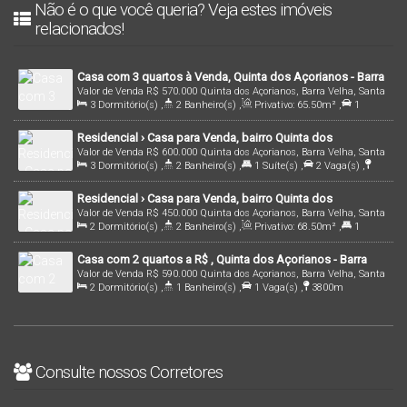
Não é o que você queria? Veja estes imóveis
relacionados!
Casa com 3 quartos à Venda, Quinta dos Açorianos - Barra
Valor de Venda
R$
570.000
Quinta dos Açorianos, Barra Velha, Santa
Velha
3
Dormitório(s)
,
2
Banheiro(s)
,
Privativo:
65
.50
m²
,
1
Catarina, Brasil
Vaga(s)
,
3100m
Distância do Mar
,
Terreno:
348
.00
m²
Residencial › Casa para Venda, bairro Quinta dos
Valor de Venda
R$
600.000
Quinta dos Açorianos, Barra Velha, Santa
Açorianos , em Barra Velha /SC | Cód.: 2668
3
Dormitório(s)
,
2
Banheiro(s)
,
1
Suíte(s)
,
2
Vaga(s)
,
Catarina, Brasil
3000m
Distância do Mar
Residencial › Casa para Venda, bairro Quinta dos
Valor de Venda
R$
450.000
Quinta dos Açorianos, Barra Velha, Santa
Açorianos, em Barra Velha/SC | Cód.: 2862
2
Dormitório(s)
,
2
Banheiro(s)
,
Privativo:
68
.50
m²
,
1
Catarina, Brasil
Suíte(s)
,
1
Vaga(s)
,
4900m
Distância do Mar
Casa com 2 quartos a R$ , Quinta dos Açorianos - Barra
Valor de Venda
R$
590.000
Quinta dos Açorianos, Barra Velha, Santa
Velha | Cód. 2875
2
Dormitório(s)
,
1
Banheiro(s)
,
1
Vaga(s)
,
3800m
Catarina, Brasil
Distância do Mar
,
Terreno:
123
.00
m²
Consulte nossos Corretores