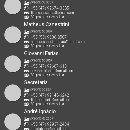
CRECI
SC 39.000F
+55 (47) 99674-3385
elitalocacaocatia@gmail.com
Página do Corretor
Matheus Canestrini
CRECI
SC 55309F
+55 (55) 9606-8587
matheuscanestrinidias@gmail.com
Página do Corretor
Giovanni Farias
CRECI
SC 55385F
+55 (47) 99667-6131
giovannimfarias@gmail.com
Página do Corretor
Secretaria
CRECI
SC 6522J
+55 (47) 99148-6242
elitaimobiliaria@gmail.com
Página do Corretor
André Ignácio
CRECI
SC 40.250F
+55 (47) 99937-2434
andydabarra@gmail.com