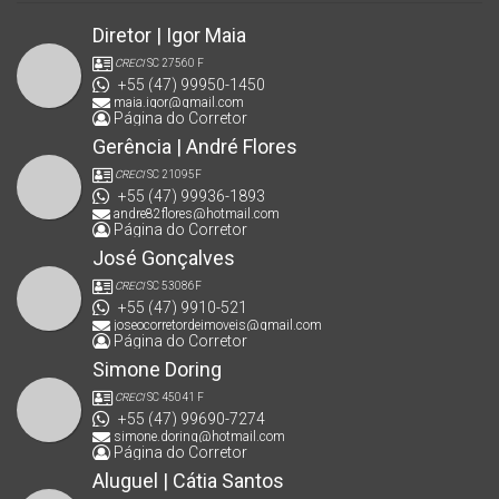
Diretor | Igor Maia
CRECI
SC 27560 F
+55 (47) 99950-1450
maia.igor@gmail.com
Página do Corretor
Gerência | André Flores
CRECI
SC 21095F
+55 (47) 99936-1893
andre82flores@hotmail.com
Página do Corretor
José Gonçalves
CRECI
SC 53086F
+55 (47) 9910-521
joseocorretordeimoveis@gmail.com
Página do Corretor
Simone Doring
CRECI
SC 45041 F
+55 (47) 99690-7274
simone.doring@hotmail.com
Página do Corretor
Aluguel | Cátia Santos