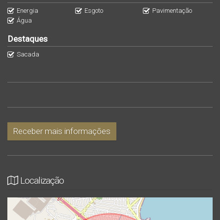
Energia
Esgoto
Pavimentação
* Arquitetura contemporânea;
Água
* Finos acabamentos;
Destaques
* Ambientes amplos e bem distribuídos;
Sacada
* Excelente aproveitamento dos espaços;
* Projeto com previsão para instalação de plataforma
elevatória, oferecendo acessibilidade futura;
* Localização privilegiada em região residencial, ideal para
quem busca tranquilidade sem abrir mão da praticidade.
Receber mais informações
Um imóvel pensado para quem deseja viver com conforto,
elegância e qualidade, além de representar uma excelente
oportunidade de investimento com alto potencial de
Localização
valorização.