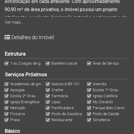
sofisticação em cada ambiente. Com aproximadamente
90,90 m² de área privativa, o imóvel possui um projeto
inteligente, excelente iluminação natural e acabamentos de
Ver mais...
qualidade superior.
Detalhes do Imóvel
Características do imóvel:
Estrutura
* 3 dormitórios, sendo 1 suíte com sacada;
1 ou 2 vagas de garagem
Banheiro social
Área de Serviço
* 2 banheiros completos;
* Sala de estar e cozinha integradas em conceito aberto;
Serviços Próximos
* Área de serviço independente;
Academias de ginástica
Acesso à BR 101
Avenida
* Hall de circulação no pavimento superior;
Açougue
Creche
Escola 1º Grau
Escola 2º Grau
Farmácia
Igreja Católica
* Sacadas que proporcionam mais ventilação e iluminação
Igreja Evangélica
Lojas
Mc Donalds
aos dormitórios;
Mercado
Panificadora
Parque Beto Carrero World
* 2 vagas de garagem.
Pizzaria
Posto de Gasolina
Posto de Saúde
Praia
Restaurante
Sorveteria
Diferenciais:
Básico