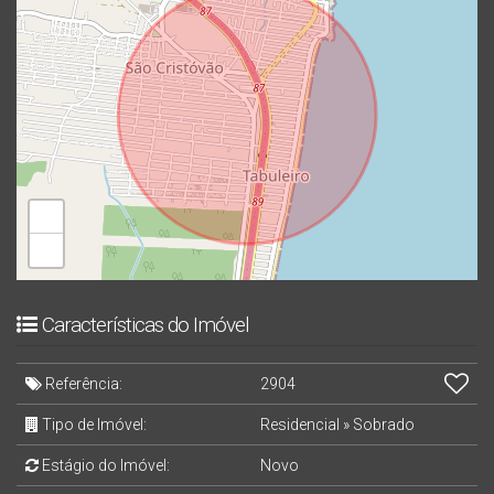
+
−
Características do Imóvel
Referência:
2904
Tipo de Imóvel:
Residencial
»
Sobrado
Estágio do Imóvel:
Novo