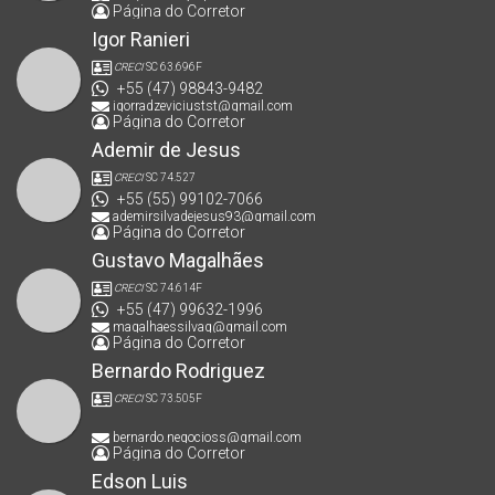
Página do Corretor
Igor Ranieri
CRECI
SC 63.696F
+55 (47) 98843-9482
igorradzeviciustst@gmail.com
Página do Corretor
Ademir de Jesus
CRECI
SC 74.527
+55 (55) 99102-7066
ademirsilvadejesus93@gmail.com
Página do Corretor
Gustavo Magalhães
CRECI
SC 74.614F
+55 (47) 99632-1996
magalhaessilvag@gmail.com
Página do Corretor
Bernardo Rodriguez
CRECI
SC 73.505F
bernardo.negocioss@gmail.com
Página do Corretor
Edson Luis