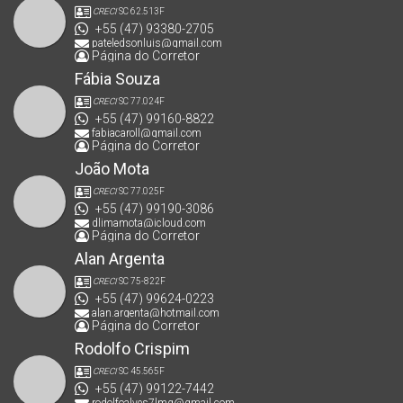
CRECI
SC 62.513F
+55 (47) 93380-2705
pateledsonluis@gmail.com
Página do Corretor
Fábia Souza
CRECI
SC 77.024F
+55 (47) 99160-8822
fabiacaroll@gmail.com
Página do Corretor
João Mota
CRECI
SC 77.025F
+55 (47) 99190-3086
dlimamota@icloud.com
Página do Corretor
Alan Argenta
CRECI
SC 75-822F
+55 (47) 99624-0223
alan.argenta@hotmail.com
Página do Corretor
Rodolfo Crispim
CRECI
SC 45.565F
+55 (47) 99122-7442