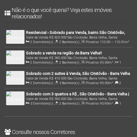
Não é o que você queria? Veja estes imóveis
relacionados!
Residencial › Sobrado para Venda, bairro São Cristóvão,
Valor de Venda
R$
620.000
São Cristóvão, Barra Velha, Santa
em Barra Velha/SC | Cód.: 289
2
Dormitório(s)
,
2
Banheiro(s)
,
Privativo:
110
.00
~ 110
.01
m²
Catarina, Brasil
,
1
Sala(s)
,
1
Suíte(s)
,
1
Vaga(s)
,
2000m
Distância do Mar
Sobrado a venda na região de Barra Velha!!
Valor de Venda
R$
365.000
São Cristóvão, Barra Velha, Santa
2
Dormitório(s)
,
2
Banheiro(s)
,
Privativo:
95
.00
m²
,
1
Catarina, Brasil
Sala(s)
,
1
Suíte(s)
,
1 ~ 2
Vaga(s)
,
1200m
Distância do Mar
,
Sobrado com 2 suites à Venda, São Cristóvão - Barra Velha
Útil:
95
.00
m²
Valor de Venda
R$
410.000
São Cristóvão, Barra Velha, Santa
2
Dormitório(s)
,
3
Banheiro(s)
,
Privativo:
90
.00
m²
,
2
Catarina, Brasil
Suíte(s)
,
1
Vaga(s)
,
1200m
Distância do Mar
Sobrado com 3 quartos a R$ , São Cristóvão - Barra Velha |
Valor de Venda
R$
590.000
São Cristóvão, Barra Velha, Santa
Cód. 2903
3
Dormitório(s)
,
2
Banheiro(s)
,
Privativo:
90
.90
m²
,
1
Catarina, Brasil
Suíte(s)
,
2
Vaga(s)
,
1000m
Distância do Mar
,
Terreno:
120
.00
m²
Consulte nossos Corretores