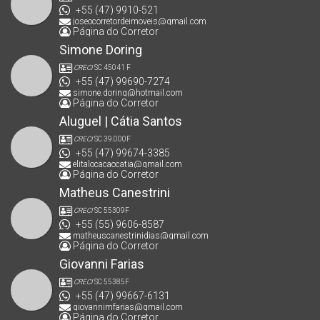
+55 (47) 9910-521
joseocorretordeimoveis@gmail.com
Página do Corretor
Simone Doring
CRECI
SC 45041 F
+55 (47) 99690-7274
simone.doring@hotmail.com
Página do Corretor
Aluguel | Cátia Santos
CRECI
SC 39.000F
+55 (47) 99674-3385
elitalocacaocatia@gmail.com
Página do Corretor
Matheus Canestrini
CRECI
SC 55309F
+55 (55) 9606-8587
matheuscanestrinidias@gmail.com
Página do Corretor
Giovanni Farias
CRECI
SC 55385F
+55 (47) 99667-6131
giovannimfarias@gmail.com
Página do Corretor