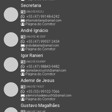
Secretaria
CRECI
SC 6522J
+55 (47) 99148-6242
elitaimobiliaria@gmail.com
Página do Corretor
André Ignácio
CRECI
SC 40.250F
+55 (47) 99937-2434
andydabarra@gmail.com
Página do Corretor
Igor Ranieri
CRECI
SC 63.696F
+55 (47) 98843-9482
igorradzeviciustst@gmail.com
Página do Corretor
Ademir de Jesus
CRECI
SC 74.527
+55 (55) 99102-7066
ademirsilvadejesus93@gmail.com
Página do Corretor
Gustavo Magalhães
CRECI
SC 74.614F