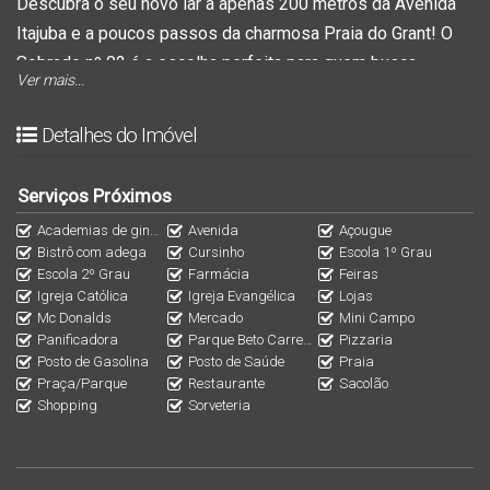
Descubra o seu novo lar a apenas
200 metros da Avenida
Itajuba
e a poucos passos da charmosa
Praia do Grant
! O
Sobrado nº 02
é a escolha perfeita para quem busca
Ver mais...
conforto, modernidade e localização privilegiada
no litoral
catarinense.
Detalhes do Imóvel
📐
Área privativa: 90,88m²
Serviços Próximos
💳
Entrada facilitada | Parcelamento direto com a
Academias de ginástica
Avenida
Açougue
construtora | Saldo na entrega das chaves
Bistrô com adega
Cursinho
Escola 1º Grau
Escola 2º Grau
Farmácia
Feiras
Igreja Católica
Igreja Evangélica
Lojas
✨
Destaques do imóvel:
Mc Donalds
Mercado
Mini Campo
✔️ 3 dormitórios, sendo 1 suíte com
portas laqueadas
e
Panificadora
Parque Beto Carrero World
Pizzaria
Posto de Gasolina
Posto de Saúde
Praia
piso vinílico
Praça/Parque
Restaurante
Sacolão
✔️ Sala ampla integrada à cozinha espaçosa
Shopping
Sorveteria
✔️ 2 banheiros sociais
✔️ 2 vagas de garagem
✔️
Acabamento de alto padrão
, com
porcelanato
e detalhes