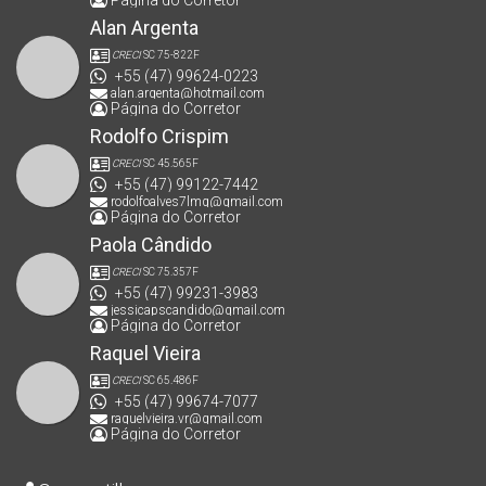
Página do Corretor
Alan Argenta
CRECI
SC 75-822F
+55 (47) 99624-0223
alan.argenta@hotmail.com
Página do Corretor
Rodolfo Crispim
CRECI
SC 45.565F
+55 (47) 99122-7442
rodolfoalves7lmg@gmail.com
Página do Corretor
Paola Cândido
CRECI
SC 75.357F
+55 (47) 99231-3983
jessicapscandido@gmail.com
Página do Corretor
Raquel Vieira
CRECI
SC 65.486F
+55 (47) 99674-7077
raquelvieira.vr@gmail.com
Página do Corretor