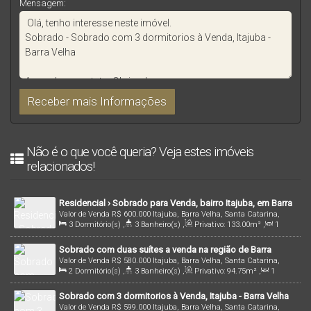
Mensagem:
Não é o que você queria? Veja estes imóveis
relacionados!
Residencial › Sobrado para Venda, bairro Itajuba, em Barra
Valor de Venda
R$
600.000
Itajuba, Barra Velha, Santa Catarina,
Velha/SC | Cód.: 906
3
Dormitório(s)
,
3
Banheiro(s)
,
Privativo:
133
.00
m²
,
1
Brasil
Sala(s)
,
1
Suíte(s)
,
2
Vaga(s)
,
150m
Distância do Mar
,
Sobrado com duas suítes a venda na região de Barra
Terreno:
97
.98
m²
,
Frente:
6
.00
m
Valor de Venda
R$
580.000
Itajuba, Barra Velha, Santa Catarina,
Velha/SC!
2
Dormitório(s)
,
3
Banheiro(s)
,
Privativo:
94
.75
m²
,
1
Brasil
Sala(s)
,
2
Suíte(s)
,
1
Vaga(s)
,
1000m
Distância do Mar
,
Sobrado com 3 dormitorios à Venda, Itajuba - Barra Velha
Útil:
94
.75
m²
Valor de Venda
R$
599.000
Itajuba, Barra Velha, Santa Catarina,