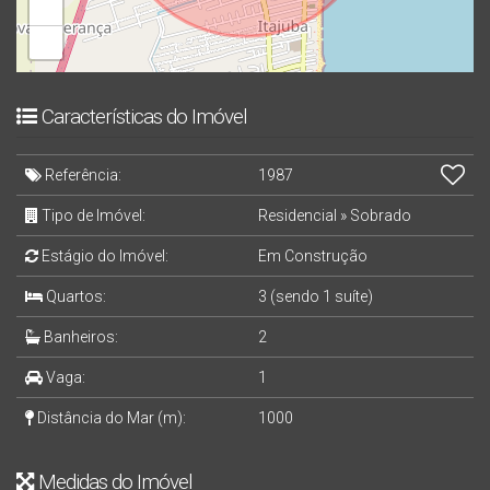
+
📞 Para mais informações ou agendar sua visita, fale com a
−
Elita Imobiliária:
📱 WhatsApp: (47) 99148-6242 | ☎ (47) 3305-8420
Características do Imóvel
📧
elitaimobiliaria@gmail.com
Referência:
1987
Tipo de Imóvel:
Residencial
»
Sobrado
Estágio do Imóvel:
Em Construção
Quartos:
3 (sendo 1 suíte)
Banheiros:
2
Vaga:
1
Distância do Mar (m):
1000
Medidas do Imóvel