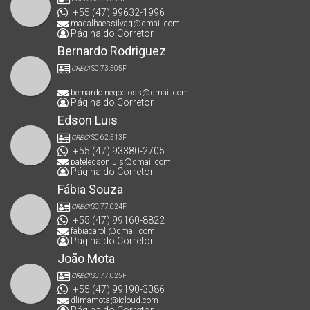
+55 (47) 99632-1996
magalhaessilvag@gmail.com
Página do Corretor
Bernardo Rodriguez
CRECI
SC 73.505F
bernardo.negocioss@gmail.com
Página do Corretor
Edson Luis
CRECI
SC 62.513F
+55 (47) 93380-2705
pateledsonluis@gmail.com
Página do Corretor
Fábia Souza
CRECI
SC 77.024F
+55 (47) 99160-8822
fabiacaroll@gmail.com
Página do Corretor
João Mota
CRECI
SC 77.025F
+55 (47) 99190-3086
dlimamota@icloud.com