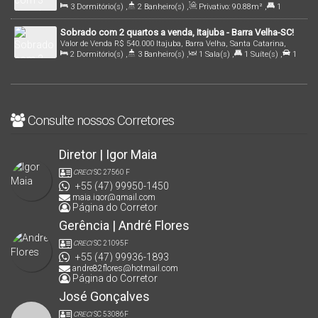
3
Dormitório(s)
,
2
Banheiro(s)
,
Privativo:
90
.88
m²
,
1
Brasil
Suíte(s)
,
1
Vaga(s)
,
1000m
Distância do Mar
Sobrado com 2 quartos a venda, Itajuba - Barra Velha-SC!
Valor de Venda
R$
540.000
Itajuba, Barra Velha, Santa Catarina,
2
Dormitório(s)
,
3
Banheiro(s)
,
1
Sala(s)
,
1
Suíte(s)
,
1
Brasil
Vaga(s)
,
1500m
Distância do Mar
,
Útil:
96
.47
m²
Consulte nossos Corretores
Diretor | Igor Maia
CRECI
SC 27560 F
+55 (47) 99950-1450
maia.igor@gmail.com
Página do Corretor
Gerência | André Flores
CRECI
SC 21095F
+55 (47) 99936-1893
andre82flores@hotmail.com
Página do Corretor
José Gonçalves
CRECI
SC 53086F