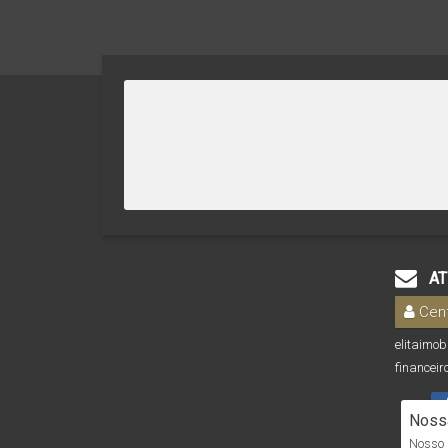
AT
Cent
elitaimo
financeir
Nossa
Nosso s