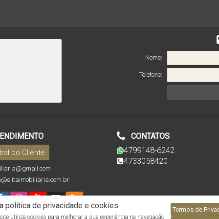
Nome:
Telefone:
ENDIMENTO
CONTATOS
4799148-6242
ral do Cliente
4733058420
biliaria@gmail.com
o@elitaimobiliaria.com.br
 política de privacidade e cookies
Termos de Priva
ite utiliza cookies para melhorar a sua experiência na navegação.