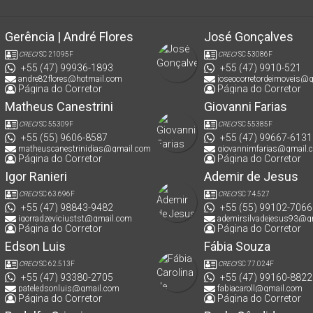
Gerência | André Flores
José Gonçalves
CRECI
SC 21095F
CRECI
SC 53086F
+55 (47) 99936-1893
+55 (47) 9910-521
andre82flores@hotmail.com
joseocorretordeimoveis@
Página do Corretor
Página do Corretor
Matheus Canestrini
Giovanni Farias
CRECI
SC 55309F
CRECI
SC 55385F
+55 (55) 9606-8587
+55 (47) 99667-6131
matheuscanestrinidias@gmail.com
giovannimfarias@gmail.
Página do Corretor
Página do Corretor
Igor Ranieri
Ademir de Jesus
CRECI
SC 63.696F
CRECI
SC 74.527
+55 (47) 98843-9482
+55 (55) 99102-7066
igorradzeviciustst@gmail.com
ademirsilvadejesus93@g
Página do Corretor
Página do Corretor
Edson Luis
Fábia Souza
CRECI
SC 62.513F
CRECI
SC 77.024F
+55 (47) 93380-2705
+55 (47) 99160-8822
pateledsonluis@gmail.com
fabiacaroll@gmail.com
Página do Corretor
Página do Corretor