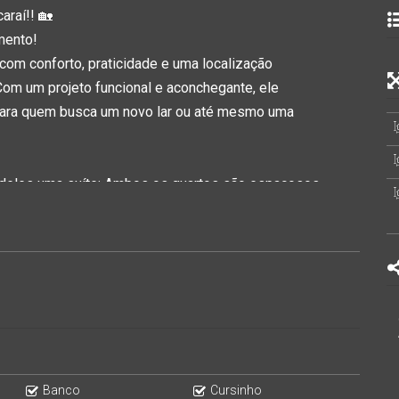
araí!! 🏡
mento!
 com conforto, praticidade e uma localização
 Com um projeto funcional e aconchegante, ele
para quem busca um novo lar ou até mesmo uma
deles uma suíte
: Ambos os quartos são espaçosos,
 a família. Com ótima ventilação e iluminação natural,
 vive no imóvel.
ros no sobrado com bom aproveitamento de espaço,
es e visitantes, e mais um banheiro na área de festas.
feito para relaxar após um dia de trabalho, com
a criar um espaço de convivência agradável, seja para
ceber amigos.
 A cozinha é bem distribuída, com espaço suficiente
Banco
Cursinho