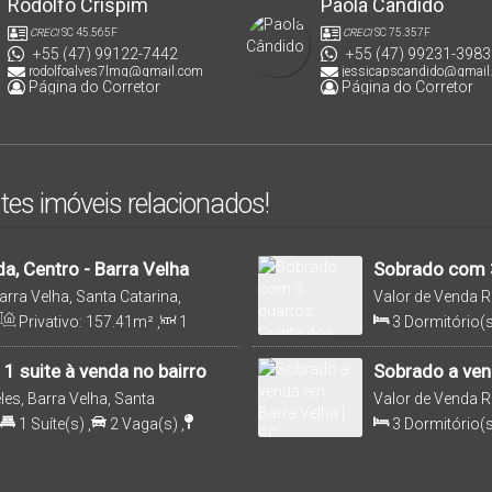
Rodolfo Crispim
Paola Cândido
CRECI
SC 45.565F
CRECI
SC 75.357F
+55 (47) 99122-7442
+55 (47) 99231-3983
rodolfoalves7lmg@gmail.com
jessicapscandido@gmail
Página do Corretor
Página do Corretor
tes imóveis relacionados!
, Centro - Barra Velha
Sobrado com 3
Velha
arra Velha, Santa Catarina,
Valor de Venda
R
Santa Catarina, B
Privativo:
157
.41
m²
,
1
3
Dormitório(s
1
m²
,
2
Vaga(s)
,
900m
Suíte(s)
,
1
Vag
Terreno:
158
.38
m²
 suite à venda no bairro
Sobrado a ven
es, Barra Velha, Santa
Valor de Venda
R
Catarina, Brasil
1
Suíte(s)
,
2
Vaga(s)
,
3
Dormitório(s
.00
m²
,
Terreno:
180
.00
m²
Vaga(s)
,
1600