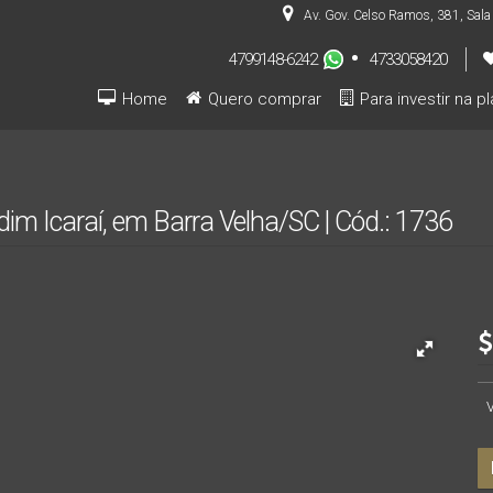
Av. Gov. Celso Ramos
,
381
,
Sala
4799148-6242
4733058420
Home
Quero comprar
Para investir na p
Pré-lançamentos (INVESTIDOR)
dim Icaraí, em Barra Velha/SC | Cód.: 1736