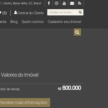
 1
,
Centro
,
Barra Velha
,
SC
,
Brasil
(0)
Central do Cliente
lanta
Blog
Quem somos
Cadastre seu Imóvel
De R$500.000 Até R$1.000.000
Valores do Imóvel
800.000
Valor de Venda
R$
Receber mais informações