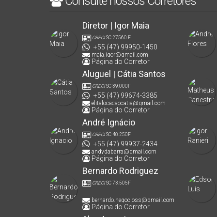
Consulte nossos Corretores
Diretor | Igor Maia
CRECI
SC 27560 F
+55 (47) 99950-1450
maia.igor@gmail.com
Página do Corretor
Aluguel | Cátia Santos
CRECI
SC 39.000F
+55 (47) 99674-3385
elitalocacaocatia@gmail.com
Página do Corretor
André Ignácio
CRECI
SC 40.250F
+55 (47) 99937-2434
andydabarra@gmail.com
Página do Corretor
Bernardo Rodriguez
CRECI
SC 73.505F
bernardo.negocioss@gmail.com
Página do Corretor