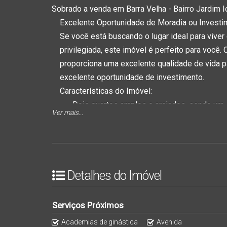
Sobrado a venda em Barra Velha - Bairro Jardim Ic
Excelente Oportunidade de Moradia ou Investi
Se você está buscando o lugar ideal para viver
privilegiada, este imóvel é perfeito para você.
proporciona uma excelente qualidade de vida 
excelente oportunidade de investimento.
Características do Imóvel:
Dois quartos amplos e arejados, sendo um 
Ver mais...
oferecendo privacidade e conforto para toda
garantem o máximo de bem-estar para quem
Banheiro
: O imóvel conta com dois banhei
proporcionando praticidade para os morador
Detalhes do Imóvel
Sala de estar aconchegante
: O ambiente per
bastante luz natural e ventilação. Ideal par
momentos tranquilos em família ou para re
Serviços Próximos
Cozinha ampla com boa área de circulação
:
Academias de ginástica
Avenida