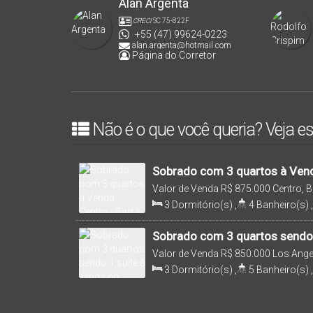
Alan Argenta
CRECI
SC 75-822F
+55 (47) 99624-0223
alan.argenta@hotmail.com
Página do Corretor
Não é o que você queria? Veja es
Sobrado com 3 quartos à Venda
Valor de Venda
R$
875.000
Centro, B
Brasil
3
Dormitório(s)
,
4
Banheiro(s)
,
Sala(s)
,
3
Suíte(s)
,
Total:
157
.4
Distância do Mar
,
Útil:
157
.41
m²
,
Sobrado com 3 quartos sendo 1
Los Angeles - Barra Velha
Valor de Venda
R$
850.000
Los Angel
Catarina, Brasil
3
Dormitório(s)
,
5
Banheiro(s)
,
1500m
Distância do Mar
,
Útil:
220