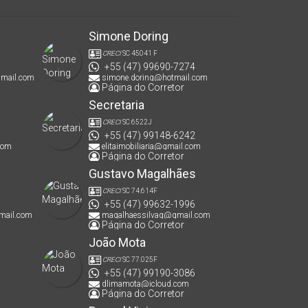
Simone Doring
CRECI
SC 45041 F
+55 (47) 99690-7274
gmail.com
simone.doring@hotmail.com
Página do Corretor
Secretaria
CRECI
SC 6522J
+55 (47) 99148-6242
com
elitaimobiliaria@gmail.com
Página do Corretor
Gustavo Magalhães
CRECI
SC 74.614F
+55 (47) 99632-1996
mail.com
magalhaessilvag@gmail.com
Página do Corretor
João Mota
CRECI
SC 77.025F
+55 (47) 99190-3086
dlimamota@icloud.com
Página do Corretor