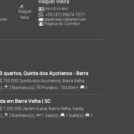
Raquel Vieira
CRECI
SC 65.486F
+55 (47) 99674-7077
.com
raquelvieira.vr@gmail.com
Página do Corretor
 quartos, Quinta dos Açorianos - Barra
$
750.000
Quinta dos Açorianos, Barra Velha,
rasil
)
,
2
Banheiro(s)
,
Privativo:
130
.00
m²
,
1
a(s)
,
3900m
Distância do Mar
,
Útil:
130
.00
m²
da em Barra Velha | SC
$
1.200.000
Jardim Icaraí, Barra Velha, Santa
)
,
2
Banheiro(s)
,
1
Sala(s)
,
1
Suíte(s)
,
1
m
Distância do Mar
,
Útil:
300
.00
m²