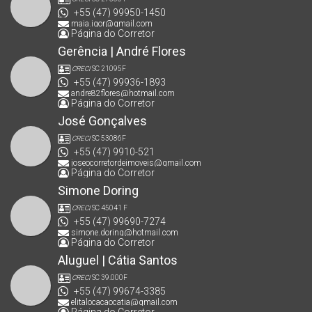
+55 (47) 99950-1450
maia.igor@gmail.com
Página do Corretor
Gerência | André Flores
CRECI
SC 21095F
+55 (47) 99936-1893
andre82flores@hotmail.com
Página do Corretor
José Gonçalves
CRECI
SC 53086F
+55 (47) 9910-521
joseocorretordeimoveis@gmail.com
Página do Corretor
Simone Doring
CRECI
SC 45041 F
+55 (47) 99690-7274
simone.doring@hotmail.com
Página do Corretor
Aluguel | Cátia Santos
CRECI
SC 39.000F
+55 (47) 99674-3385
elitalocacaocatia@gmail.com