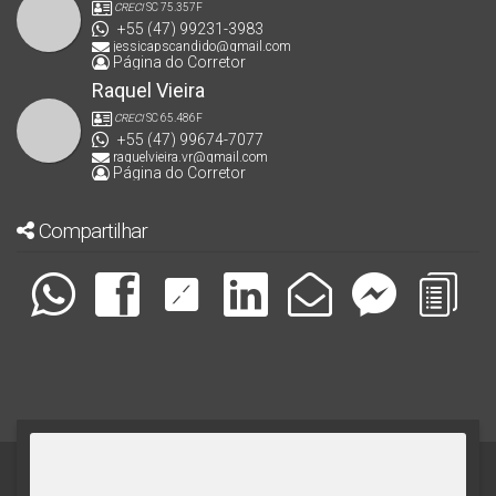
CRECI
SC 75.357F
+55 (47) 99231-3983
jessicapscandido@gmail.com
Página do Corretor
Raquel Vieira
CRECI
SC 65.486F
+55 (47) 99674-7077
raquelvieira.vr@gmail.com
Página do Corretor
Compartilhar