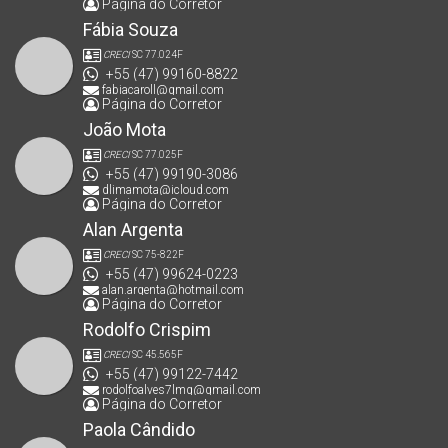
Página do Corretor
Fábia Souza
CRECI
SC 77.024F
+55 (47) 99160-8822
fabiacaroll@gmail.com
Página do Corretor
João Mota
CRECI
SC 77.025F
+55 (47) 99190-3086
dlimamota@icloud.com
Página do Corretor
Alan Argenta
CRECI
SC 75-822F
+55 (47) 99624-0223
alan.argenta@hotmail.com
Página do Corretor
Rodolfo Crispim
CRECI
SC 45.565F
+55 (47) 99122-7442
rodolfoalves7lmg@gmail.com
Página do Corretor
Paola Cândido