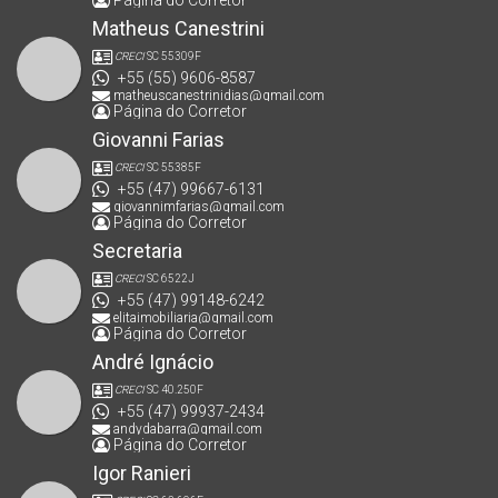
Página do Corretor
Matheus Canestrini
CRECI
SC 55309F
+55 (55) 9606-8587
matheuscanestrinidias@gmail.com
Página do Corretor
Giovanni Farias
CRECI
SC 55385F
+55 (47) 99667-6131
giovannimfarias@gmail.com
Página do Corretor
Secretaria
CRECI
SC 6522J
+55 (47) 99148-6242
elitaimobiliaria@gmail.com
Página do Corretor
André Ignácio
CRECI
SC 40.250F
+55 (47) 99937-2434
andydabarra@gmail.com
Página do Corretor
Igor Ranieri