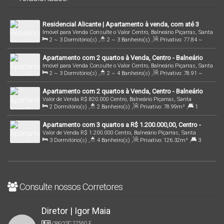
Residencial Alicante | Apartamento à venda, com até 3
Imóvel para Venda
Consulte o Valor
Centro, Balneário Piçarras, Santa
dormitórios, sendo 1 suíte, no Centro em Balneário
2 ~ 3
Dormitório(s)
,
2 ~ 3
Banheiro(s)
,
Privativo:
77
.84
~
Catarina, Brasil
Piçarras/SC
88
.42
m²
,
1
Sala(s)
,
1
Suíte(s)
,
2
Vaga(s)
,
300m
Distância
Apartamento com 2 quartos à Venda, Centro - Balneário
do Mar
Imóvel para Venda
Consulte o Valor
Centro, Balneário Piçarras, Santa
Piçarras
2 ~ 3
Dormitório(s)
,
2 ~ 4
Banheiro(s)
,
Privativo:
78
.91
~
Catarina, Brasil
122
.55
m²
,
2 ~ 3
Suíte(s)
,
Total:
133
.77
~ 197
.62
m²
,
160m
Apartamento com 2 quartos à Venda, Centro - Balneário
Distância do Mar
,
Útil:
122
.55
m²
,
Terreno:
3492
.95
m²
Valor de Venda
R$
820.000
Centro, Balneário Piçarras, Santa
Piçarras
2
Dormitório(s)
,
2
Banheiro(s)
,
Privativo:
78
.99
m²
,
1
Catarina, Brasil
Suíte(s)
,
Total:
144
.55
m²
,
1
Vaga(s)
,
300m
Distância do Mar
Apartamento com 3 quartos a R$ 1.200.000,00, Centro -
Valor de Venda
R$
1.200.000
Centro, Balneário Piçarras, Santa
Balneário Piçarras | Cód. 2667
3
Dormitório(s)
,
4
Banheiro(s)
,
Privativo:
126
.32
m²
,
3
Catarina, Brasil
Suíte(s)
,
Total:
154
.32
m²
,
2
Vaga(s)
,
350m
Distância do Mar
Consulte nossos Corretores
Diretor | Igor Maia
CRECI
SC 27560 F