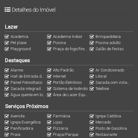
único.
Detalhes do Imóvel
A área de lazer é outro destaque do nosso
Lazer
empreendimento. Totalmente equipada e decorada, ela
Academia
Academia Indoor
Brinquedoteca
oferece opções para toda a família se divertir.
Pet place
Piscina
Piscina adulto
Brinquedoteca, piscinas, hall de entrada decorado e até
Playground
Praça do fogo/fireplace
Salão de Festas
mesmo um espaço pet que estão disponíveis para você e
Destaques
seu animal de estimação.
Alarme
Alto Padrão
Ar Condicionado
Hall de Entrada decorado
Internet
Litoral
Pensando no seu conforto, nosso condomínio possui
Painel Fotovoltaico
Portão Eletrônico
Sacada com vista panorâmica para a Praia e com 14 m²
elevador, oque facilita seu deslocamento ate se
Sacada integrada ao living
Sistema de Incêndio
Telefone
Água quente em todos os pontos
Área de Lazer Equipada e Decorada
apartamento. Além disso, estamos preparados para
receber energia fotovoltaica, o que garante uma economia
Serviços Próximos
significativa na sua conta de luz.
Avenida
Farmácia
Igreja Católica
Igreja Evangélica
Lojas
Mercado
Panificadora
Pizzaria
Posto de Gasolina
Os apartamentos são espaçosos e modernos, com opções
Praia
Praça/Parque
Restaurante