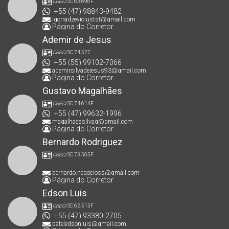
CRECI
SC 63.696F
+55 (47) 98843-9482
igorradzeviciustst@gmail.com
Página do Corretor
Ademir de Jesus
CRECI
SC 74.527
+55 (55) 99102-7066
ademirsilvadejesus93@gmail.com
Página do Corretor
Gustavo Magalhães
CRECI
SC 74.614F
+55 (47) 99632-1996
magalhaessilvag@gmail.com
Página do Corretor
Bernardo Rodriguez
CRECI
SC 73.505F
bernardo.negocioss@gmail.com
Página do Corretor
Edson Luis
CRECI
SC 62.513F
+55 (47) 93380-2705
pateledsonluis@gmail.com