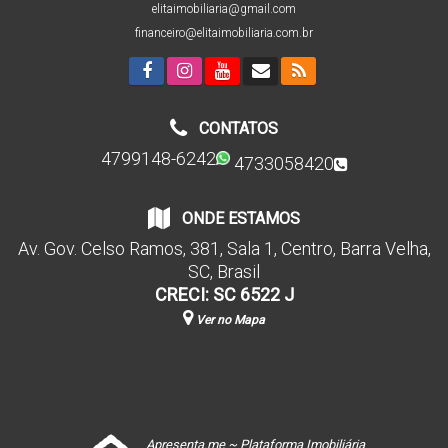
elitaimobiliaria@gmail.com
financeiro@elitaimobiliaria.com.br
CONTATOS
4799148-6242
4733058420
ONDE ESTAMOS
Av. Gov. Celso Ramos
,
381
,
Sala 1
,
Centro
,
Barra Velha
,
SC
,
Brasil
CRECI: SC 6522 J
Ver no Mapa
Apresenta.me ~ Plataforma Imobiliária