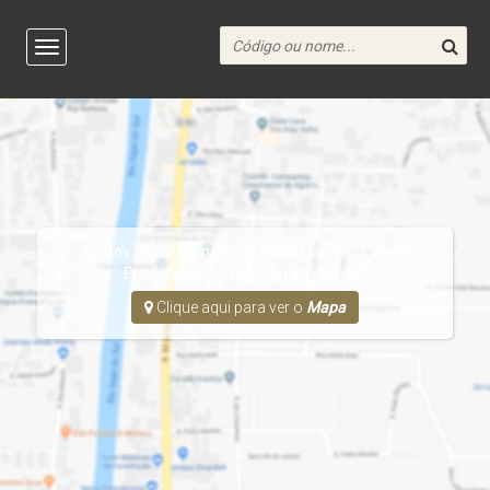
Av. Gov. Celso Ramos, 381, sala 1, anexo à Caixa
Econômica, Centro, Barra Velha-SC
Clique aqui para ver o
Mapa