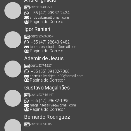
CRECI
SC 40.250F
+55 (47) 99937-2434
andydabarra@gmail.com
Página do Corretor
Igor Ranieri
CRECI
SC 63.696F
+55 (47) 98843-9482
igorradzeviciustst@gmail.com
Página do Corretor
Ademir de Jesus
CRECI
SC 74.527
+55 (55) 99102-7066
ademirsilvadejesus93@gmail.com
Página do Corretor
Gustavo Magalhães
CRECI
SC 74.614F
+55 (47) 99632-1996
magalhaessilvag@gmail.com
Página do Corretor
Bernardo Rodriguez
CRECI
SC 73.505F