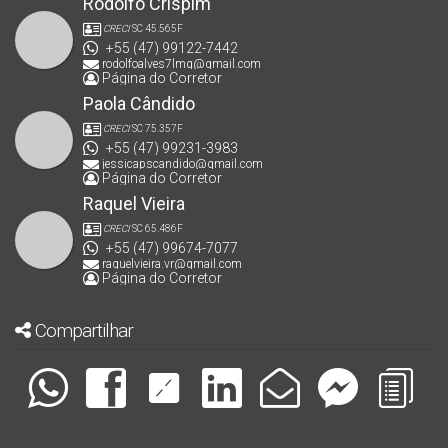
Rodolfo Crispim
CRECI
SC 45.565F
+55 (47) 99122-7442
rodolfoalves7lmg@gmail.com
Página do Corretor
Paola Cândido
CRECI
SC 75.357F
+55 (47) 99231-3983
jessicapscandido@gmail.com
Página do Corretor
Raquel Vieira
CRECI
SC 65.486F
+55 (47) 99674-7077
raquelvieira.vr@gmail.com
Página do Corretor
Compartilhar