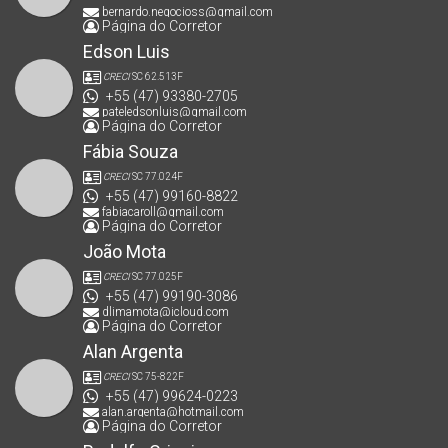
bernardo.negocioss@gmail.com
Página do Corretor
Edson Luis
CRECI
SC 62.513F
+55 (47) 93380-2705
pateledsonluis@gmail.com
Página do Corretor
Fábia Souza
CRECI
SC 77.024F
+55 (47) 99160-8822
fabiacaroll@gmail.com
Página do Corretor
João Mota
CRECI
SC 77.025F
+55 (47) 99190-3086
dlimamota@icloud.com
Página do Corretor
Alan Argenta
CRECI
SC 75-822F
+55 (47) 99624-0223
alan.argenta@hotmail.com
Página do Corretor