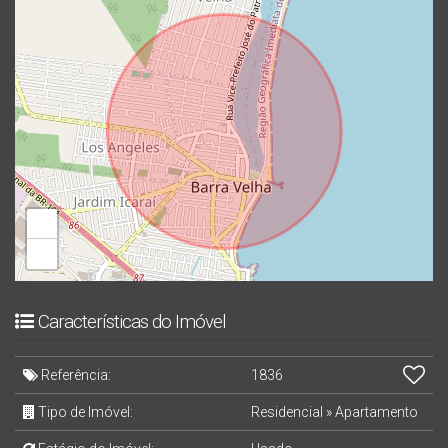
+
−
Características do Imóvel
Referência:
1836
Tipo de Imóvel:
Residencial
»
Apartamento