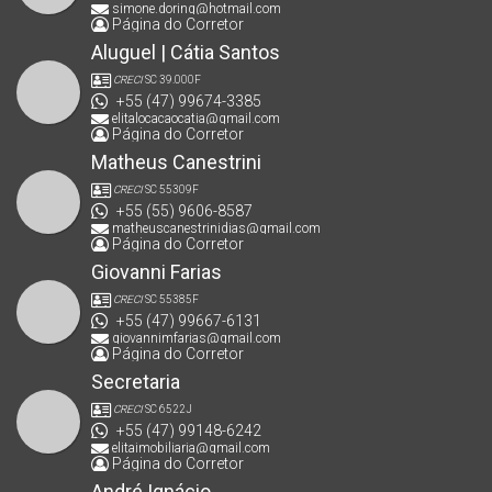
simone.doring@hotmail.com
Página do Corretor
Aluguel | Cátia Santos
CRECI
SC 39.000F
+55 (47) 99674-3385
elitalocacaocatia@gmail.com
Página do Corretor
Matheus Canestrini
CRECI
SC 55309F
+55 (55) 9606-8587
matheuscanestrinidias@gmail.com
Página do Corretor
Giovanni Farias
CRECI
SC 55385F
+55 (47) 99667-6131
giovannimfarias@gmail.com
Página do Corretor
Secretaria
CRECI
SC 6522J
+55 (47) 99148-6242
elitaimobiliaria@gmail.com
Página do Corretor
André Ignácio