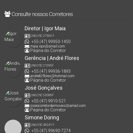
Consulte nossos Corretores
Diretor | Igor Maia
CRECI
SC 27560 F
+55 (47) 99950-1450
maia.igor@gmail.com
Página do Corretor
Gerência | André Flores
CRECI
SC 21095F
+55 (47) 99936-1893
andre82flores@hotmail.com
Página do Corretor
José Gonçalves
CRECI
SC 53086F
+55 (47) 9910-521
joseocorretordeimoveis@gmail.com
Página do Corretor
Simone Doring
CRECI
SC 45041 F
+55 (47) 99690-7274