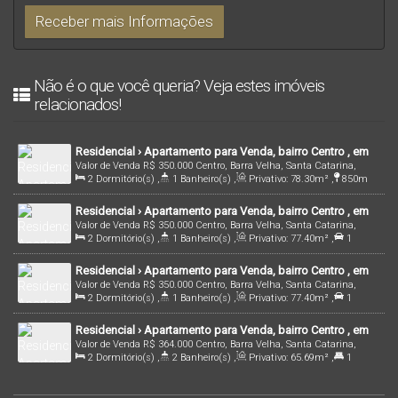
Não é o que você queria? Veja estes imóveis
relacionados!
Residencial › Apartamento para Venda, bairro Centro , em
Valor de Venda
R$
350.000
Centro, Barra Velha, Santa Catarina,
Barra Velha /SC | Cód.: 1831
2
Dormitório(s)
,
1
Banheiro(s)
,
Privativo:
78
.30
m²
,
850m
Brasil
Distância do Mar
Residencial › Apartamento para Venda, bairro Centro , em
Valor de Venda
R$
350.000
Centro, Barra Velha, Santa Catarina,
Barra Velha /SC | Cód.: 1834
2
Dormitório(s)
,
1
Banheiro(s)
,
Privativo:
77
.40
m²
,
1
Brasil
Vaga(s)
,
850m
Distância do Mar
Residencial › Apartamento para Venda, bairro Centro , em
Valor de Venda
R$
350.000
Centro, Barra Velha, Santa Catarina,
Barra Velha /SC | Cód.: 1835
2
Dormitório(s)
,
1
Banheiro(s)
,
Privativo:
77
.40
m²
,
1
Brasil
Vaga(s)
,
850m
Distância do Mar
Residencial › Apartamento para Venda, bairro Centro , em
Valor de Venda
R$
364.000
Centro, Barra Velha, Santa Catarina,
Barra Velha /SC | Cód.: 2616
2
Dormitório(s)
,
2
Banheiro(s)
,
Privativo:
65
.69
m²
,
1
Brasil
Suíte(s)
,
1
Vaga(s)
,
1800m
Distância do Mar