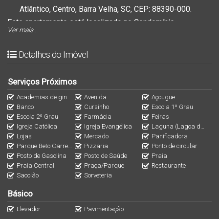
Atlântico, Centro, Barra Velha, SC, CEP: 88390-000.
Este apartamento está localizado no
Condomínio
Ver mais...
Residencial Palmas do Atlântico
, oferecendo conforto e
praticidade em uma das melhores regiões da cidade.
Detalhes do Imóvel
Ideal para quem busca morar com qualidade ou investir em
Barra Velha.
Serviços Próximos
Academias de ginástica
Avenida
Açougue
Entre em contato para mais informações:
Banco
Cursinho
Escola 1º Grau
📞 (47) 3305-8420
Escola 2º Grau
Farmácia
Feiras
Igreja Católica
Igreja Evangélica
Laguna (Lagoa de Barra Velha)
📧
elitaimobiliaria@gmail.com
Lojas
Mercado
Panificadora
📱 WhatsApp: (47) 99148-6242
Parque Beto Carrero World
Pizzaria
Ponto de circular
Posto de Gasolina
Posto de Saúde
Praia
Praia Central
Praça/Parque
Restaurante
Sacolão
Sorveteria
Básico
Elevador
Pavimentação