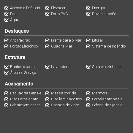
Acesso a Deficientes
Elevador
Energia
APARTAMENTO DUPLEX INFERIOR - 236m²
Esgoto
Forro PVC
Pavimentação
4 suítes, sendo 2 suítes Master
Água
Destaques
APARTAMENTO DUPLEX SUPERIOR
Alto Padrão
Frente para o Mar
Litoral
Portão Eletrônico
Quadra Mar
Sistema de Incêndio
Rooftop privativo com espaço grill e piscina
Estrutura
Cozinha Gourmet com churrasqueira à carvão
Previsão de entrega: 2027
Banheiro social
Lavanderia
Sala e cozinha integradas
Área de Serviço
Incorporação Imobiliária: R-15 - 18.401
Acabamento
Esquadrias em Reiki
Massa corrida
Mármore
Piso Porcelanato
Piso laminado nos dormitórios
Porcelanato nas áreas sociais e banheiros
Rebaixo em gesso
Sacada de vidro
Soleira das janelas em mármore