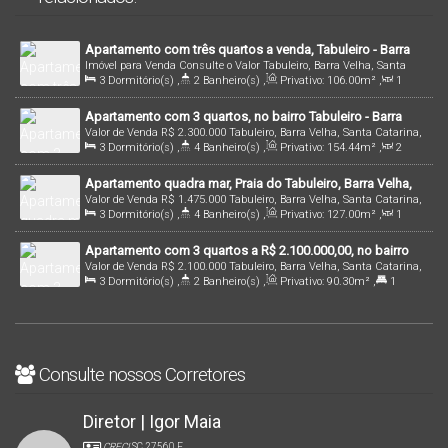
Apartamento com três quartos a venda, Tabuleiro - Barra
Imóvel para Venda
Consulte o Valor
Tabuleiro, Barra Velha, Santa
Velha/SC!
3
Dormitório(s)
,
2
Banheiro(s)
,
Privativo:
106
.00
m²
,
1
Catarina, Brasil
Sala(s)
,
1
Suíte(s)
,
1
Vaga(s)
,
25m
Distância do Mar
,
Útil:
Apartamento com 3 quartos, no bairro Tabuleiro - Barra
106
.00
m²
Valor de Venda
R$
2.300.000
Tabuleiro, Barra Velha, Santa Catarina,
Velha | Cód. 1924
3
Dormitório(s)
,
4
Banheiro(s)
,
Privativo:
154
.44
m²
,
2
Brasil
Sala(s)
,
3
Suíte(s)
,
2
Vaga(s)
,
10m
Distância do Mar
Apartamento quadra mar, Praia do Tabuleiro, Barra Velha,
Valor de Venda
R$
1.475.000
Tabuleiro, Barra Velha, Santa Catarina,
SC - Felsen Residence
3
Dormitório(s)
,
4
Banheiro(s)
,
Privativo:
127
.00
m²
,
1
Brasil
Sala(s)
,
3
Suíte(s)
,
Total:
166
.28
m²
,
2
Vaga(s)
,
30m
Apartamento com 3 quartos a R$ 2.100.000,00, no bairro
Distância do Mar
Valor de Venda
R$
2.100.000
Tabuleiro, Barra Velha, Santa Catarina,
Tabuleiro - Barra Velha | Cód. 2907
3
Dormitório(s)
,
2
Banheiro(s)
,
Privativo:
90
.30
m²
,
1
Brasil
Suíte(s)
,
2
Vaga(s)
,
10m
Distância do Mar
Consulte nossos Corretores
Diretor | Igor Maia
CRECI
SC 27560 F