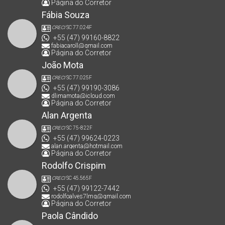
Página do Corretor
Fábia Souza
CRECI
SC 77.024F
+55 (47) 99160-8822
fabiacaroll@gmail.com
Página do Corretor
João Mota
CRECI
SC 77.025F
+55 (47) 99190-3086
dlimamota@icloud.com
Página do Corretor
Alan Argenta
CRECI
SC 75-822F
+55 (47) 99624-0223
alan.argenta@hotmail.com
Página do Corretor
Rodolfo Crispim
CRECI
SC 45.565F
+55 (47) 99122-7442
rodolfoalves7lmg@gmail.com
Página do Corretor
Paola Cândido