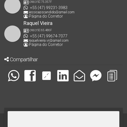
CRECI
SC 75.357F
+55 (47) 99231-3983
jessicapscandido@gmail.com
Página do Corretor
Raquel Vieira
CRECI
SC 65.486F
+55 (47) 99674-7077
raquelvieira.vr@gmail.com
Página do Corretor
Compartilhar