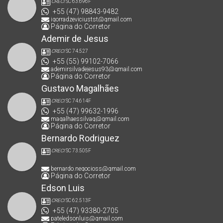
CRECI
SC 63.696F
+55 (47) 98843-9482
igorradzeviciustst@gmail.com
Página do Corretor
Ademir de Jesus
CRECI
SC 74.527
+55 (55) 99102-7066
ademirsilvadejesus93@gmail.com
Página do Corretor
Gustavo Magalhães
CRECI
SC 74.614F
+55 (47) 99632-1996
magalhaessilvag@gmail.com
Página do Corretor
Bernardo Rodriguez
CRECI
SC 73.505F
bernardo.negocioss@gmail.com
Página do Corretor
Edson Luis
CRECI
SC 62.513F
+55 (47) 93380-2705
pateledsonluis@gmail.com