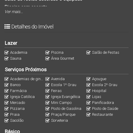
Piscina com cascata
Ver mais...
Academia e sauna com vista para o mar
Detalhes do Imóvel
Área de lazer:
Lazer
Piscina
Academia
Piscina
Salão de Festas
Academia
Sauna
Área Gourmet
Salão de festas
Serviços Próximos
Sauna
Banheiro PNE
Academias de ginástica
Avenida
Açougue
Banco
Escola 1º Grau
Escola 2º Grau
Lavabo
Farmácia
Feiras
Hospital
Igreja Católica
Igreja Evangélica
Lojas
APARTAMENTO GIARDINO - 169m²
Mercado
Mini Campo
Panificadora
Pizzaria
Posto de Gasolina
Posto de Saúde
Terraço com piscina privativa
Praia
Praça/Parque
Restaurante
3 suítes, sendo 1 suíte Master
Sacolão
Sorveteria
Cozinha Gourmet com churrasqueira à carvão
Básico