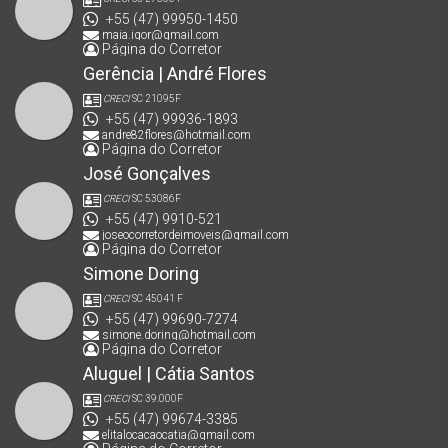
+55 (47) 99950-1450
maia.igor@gmail.com
Página do Corretor
Gerência | André Flores
CRECI
SC 21095F
+55 (47) 99936-1893
andre82flores@hotmail.com
Página do Corretor
José Gonçalves
CRECI
SC 53086F
+55 (47) 9910-521
joseocorretordeimoveis@gmail.com
Página do Corretor
Simone Doring
CRECI
SC 45041 F
+55 (47) 99690-7274
simone.doring@hotmail.com
Página do Corretor
Aluguel | Cátia Santos
CRECI
SC 39.000F
+55 (47) 99674-3385
elitalocacaocatia@gmail.com