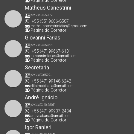
Página do Corretor
Matheus Canestrini
CRECI
SC 55309F
+55 (55) 9606-8587
matheuscanestrinidias@gmail.com
Página do Corretor
Giovanni Farias
CRECI
SC 55385F
+55 (47) 99667-6131
giovannimfarias@gmail.com
Página do Corretor
Secretaria
CRECI
SC 6522J
+55 (47) 99148-6242
elitaimobiliaria@gmail.com
Página do Corretor
André Ignácio
CRECI
SC 40.250F
+55 (47) 99937-2434
andydabarra@gmail.com
Página do Corretor
Igor Ranieri