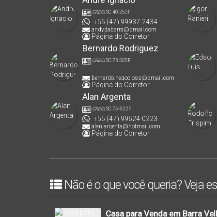
CRECI
SC 40.250F
+55 (47) 99937-2434
andydabarra@gmail.com
Página do Corretor
Bernardo Rodriguez
CRECI
SC 73.505F
bernardo.negocioss@gmail.com
Página do Corretor
Alan Argenta
CRECI
SC 75-822F
+55 (47) 99624-0223
alan.argenta@hotmail.com
Página do Corretor
Não é o que você queria? Veja es
Casa para Venda em Barra Velh