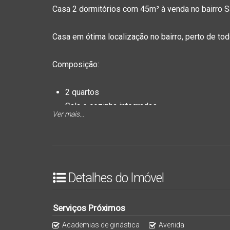
Casa 2 dormitórios com 45m² à venda no bairro 
Casa em ótima localização no bairro, perto de to
Composição:
2 quartos
Sala e cozinha integradas
Ver mais...
1 banheiro social
Lavanderia coberta
Espaço na frente
Garagem descoberta
OBS: MÓVEIS NÃO FICAM.
Detalhes do Imóvel
Acabamentos:
Serviços Próximos
Academias de ginástica
Avenida