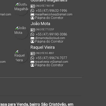
CRECI
SC 74.614F
+55 (47) 99632-1996
mail.com
magalhaessilvag@gmail.com
Página do Corretor
João Mota
CRECI
SC 77.025F
+55 (47) 99190-3086
dlimamota@icloud.com
Página do Corretor
Raquel Vieira
CRECI
SC 65.486F
+55 (47) 99674-7077
.com
raquelvieira.vr@gmail.com
Página do Corretor
Casa para Venda, bairro São Cristóvão, em