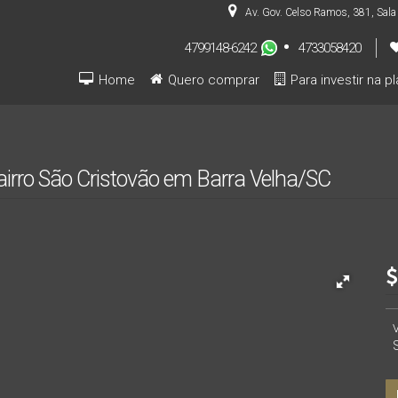
Av. Gov. Celso Ramos
,
381
,
Sala
4799148-6242
4733058420
Home
Quero comprar
Para investir na p
Pré-lançamentos (INVESTIDOR)
irro São Cristovão em Barra Velha/SC