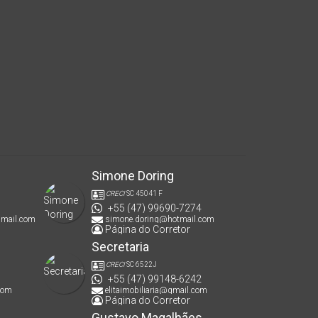
Simone Doring
CRECI
SC 45041 F
+55 (47) 99690-7274
gmail.com
simone.doring@hotmail.com
Página do Corretor
Secretaria
CRECI
SC 6522J
+55 (47) 99148-6242
com
elitaimobiliaria@gmail.com
Página do Corretor
Gustavo Magalhães