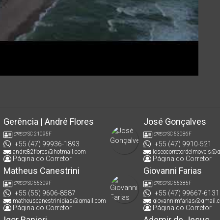
Gerência | André Flores
José Gonçalves
CRECI
SC 21095F
CRECI
SC 53086F
+55 (47) 99936-1893
+55 (47) 9910-521
andre82flores@hotmail.com
joseocorretordeimoveis@
Página do Corretor
Página do Corretor
Matheus Canestrini
Giovanni Farias
CRECI
SC 55309F
CRECI
SC 55385F
+55 (55) 9606-8587
+55 (47) 99667-6131
matheuscanestrinidias@gmail.com
giovannimfarias@gmail.
Página do Corretor
Página do Corretor
Igor Ranieri
Ademir de Jesus