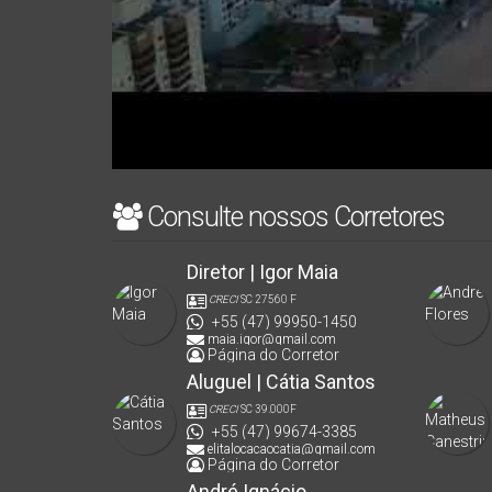
Consulte nossos Corretores
Diretor | Igor Maia
CRECI
SC 27560 F
+55 (47) 99950-1450
maia.igor@gmail.com
Página do Corretor
Aluguel | Cátia Santos
CRECI
SC 39.000F
+55 (47) 99674-3385
elitalocacaocatia@gmail.com
Página do Corretor
André Ignácio