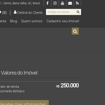
 1
,
Centro
,
Barra Velha
,
SC
,
Brasil
(0)
Central do Cliente
lanta
Blog
Quem somos
Cadastre seu Imóvel
De R$500.000 Até R$1.000.000
Valores do Imóvel
250.000
Valor de Venda
R$
Somente dinheiro
Receber mais informações