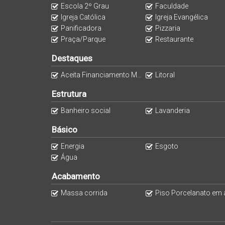
Piso porcelanato
Escola 2º Grau
Faculdade
Massa corrida
Igreja Católica
Igreja Evangélica
Rua asfaltada
Panificadora
Pizzaria
Praça/Parque
Restaurante
Proximidades:
Destaques
Mercado
Aceita Financiamento Minha Casa Minha Vida
Litoral
Escola
Estrutura
Padaria
Açougue
Banheiro social
Lavanderia
Casa usada em ótimo estado.
Básico
Energia
Esgoto
Negociação:
Água
Acabamento
Aceita financiamento bancário
Analisa propostas à vista
Massa corrida
Piso Porcelanato em áreas sociais e sanitár
Casa enquadra no PROGRAMA MINHA CASA MI