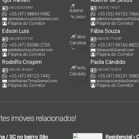
CRECI
SC 63.696F
CRECI
SC 74.527
+55 (47) 98843-9482
+55 (55) 99102-7066
igorradzeviciustst@gmail.com
ademirsilvadejesus93@g
Página do Corretor
Página do Corretor
Edson Luis
Fábia Souza
CRECI
SC 62.513F
CRECI
SC 77.024F
+55 (47) 93380-2705
+55 (47) 99160-8822
pateledsonluis@gmail.com
fabiacaroll@gmail.com
Página do Corretor
Página do Corretor
Rodolfo Crispim
Paola Cândido
CRECI
SC 45.565F
CRECI
SC 75.357F
+55 (47) 99122-7442
+55 (47) 99231-3983
rodolfoalves7lmg@gmail.com
jessicapscandido@gmail
Página do Corretor
Página do Corretor
tes imóveis relacionados!
a / SC no bairro São
Residencial › 