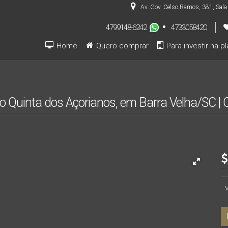
Av. Gov. Celso Ramos
,
381
,
Sala
4799148-6242
4733058420
Home
Quero comprar
Para investir na p
Pré-lançamentos (INVESTIDOR)
rro Quinta dos Açorianos, em Barra Velha/SC | 