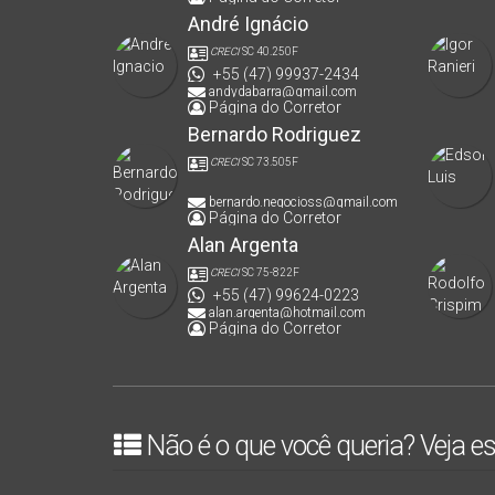
André Ignácio
CRECI
SC 40.250F
+55 (47) 99937-2434
andydabarra@gmail.com
Página do Corretor
Bernardo Rodriguez
CRECI
SC 73.505F
bernardo.negocioss@gmail.com
Página do Corretor
Alan Argenta
CRECI
SC 75-822F
+55 (47) 99624-0223
alan.argenta@hotmail.com
Página do Corretor
Não é o que você queria? Veja es