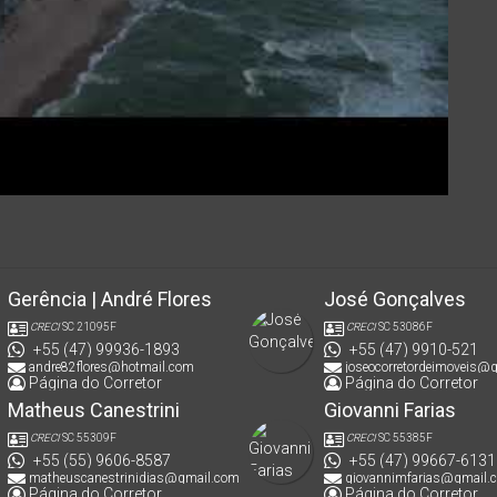
Gerência | André Flores
José Gonçalves
CRECI
SC 21095F
CRECI
SC 53086F
+55 (47) 99936-1893
+55 (47) 9910-521
andre82flores@hotmail.com
joseocorretordeimoveis@
Página do Corretor
Página do Corretor
Matheus Canestrini
Giovanni Farias
CRECI
SC 55309F
CRECI
SC 55385F
+55 (55) 9606-8587
+55 (47) 99667-6131
matheuscanestrinidias@gmail.com
giovannimfarias@gmail.
Página do Corretor
Página do Corretor