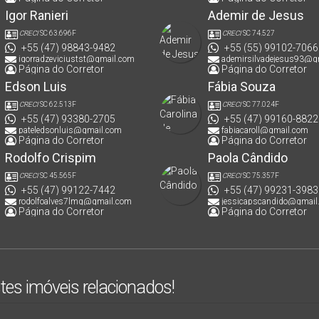
Igor Ranieri
Ademir de Jesus
CRECI
SC 63.696F
CRECI
SC 74.527
+55 (47) 98843-9482
+55 (55) 99102-7066
igorradzeviciustst@gmail.com
ademirsilvadejesus93@g
Página do Corretor
Página do Corretor
Edson Luis
Fábia Souza
CRECI
SC 62.513F
CRECI
SC 77.024F
+55 (47) 93380-2705
+55 (47) 99160-8822
pateledsonluis@gmail.com
fabiacaroll@gmail.com
Página do Corretor
Página do Corretor
Rodolfo Crispim
Paola Cândido
CRECI
SC 45.565F
CRECI
SC 75.357F
+55 (47) 99122-7442
+55 (47) 99231-3983
rodolfoalves7lmg@gmail.com
jessicapscandido@gmail
Página do Corretor
Página do Corretor
tes imóveis relacionados!