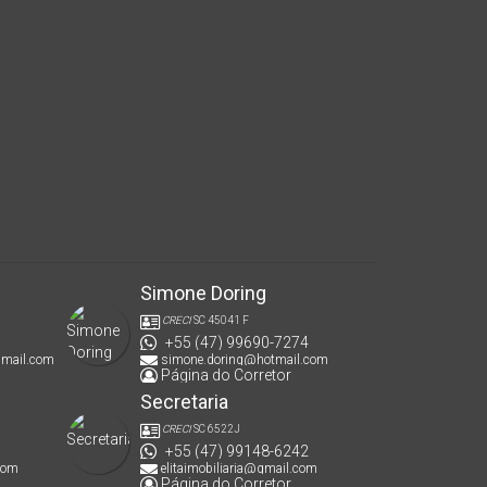
Simone Doring
CRECI
SC 45041 F
+55 (47) 99690-7274
gmail.com
simone.doring@hotmail.com
Página do Corretor
Secretaria
CRECI
SC 6522J
+55 (47) 99148-6242
com
elitaimobiliaria@gmail.com
Página do Corretor