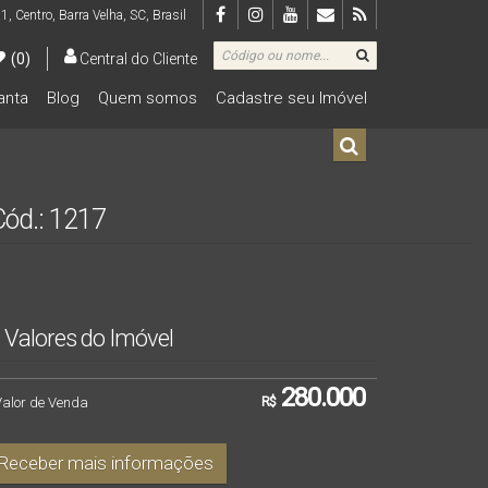
 1
,
Centro
,
Barra Velha
,
SC
,
Brasil
(0)
Central do Cliente
lanta
Blog
Quem somos
Cadastre seu Imóvel
De R$500.000 Até R$1.000.000
Cód.: 1217
Valores do Imóvel
280.000
Valor de Venda
R$
Receber mais informações