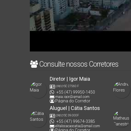
Consulte nossos Corretores
Diretor | Igor Maia
CRECI
SC 27560 F
+55 (47) 99950-1450
maia.igor@gmail.com
Página do Corretor
Aluguel | Cátia Santos
CRECI
SC 39.000F
+55 (47) 99674-3385
elitalocacaocatia@gmail.com
Página do Corretor