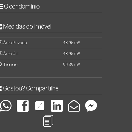
O condomínio
Medidas do Imóvel
Área Privada:
43
.95
m²
Área Útil:
43
.95
m²
Terreno:
90
.39
m²
Gostou? Compartilhe