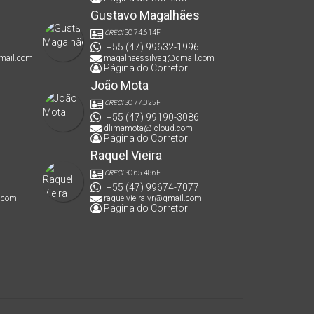
Gustavo Magalhães
CRECI
SC 74.614F
+55 (47) 99632-1996
mail.com
magalhaessilvag@gmail.com
Página do Corretor
João Mota
CRECI
SC 77.025F
+55 (47) 99190-3086
dlimamota@icloud.com
Página do Corretor
Raquel Vieira
CRECI
SC 65.486F
+55 (47) 99674-7077
.com
raquelvieira.vr@gmail.com
Página do Corretor