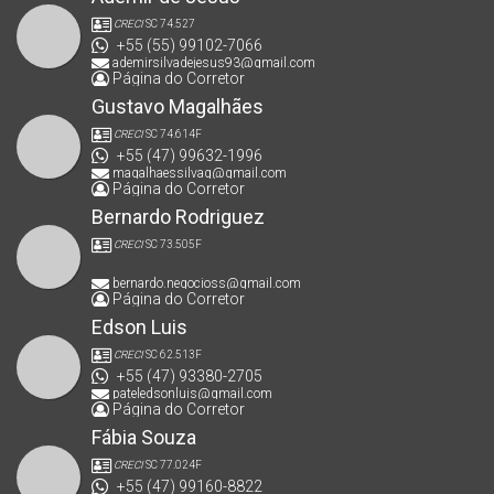
CRECI
SC 74.527
+55 (55) 99102-7066
ademirsilvadejesus93@gmail.com
Página do Corretor
Gustavo Magalhães
CRECI
SC 74.614F
+55 (47) 99632-1996
magalhaessilvag@gmail.com
Página do Corretor
Bernardo Rodriguez
CRECI
SC 73.505F
bernardo.negocioss@gmail.com
Página do Corretor
Edson Luis
CRECI
SC 62.513F
+55 (47) 93380-2705
pateledsonluis@gmail.com
Página do Corretor
Fábia Souza
CRECI
SC 77.024F
+55 (47) 99160-8822