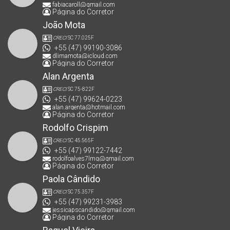
fabiacaroll@gmail.com
Página do Corretor
João Mota
CRECI
SC 77.025F
+55 (47) 99190-3086
dlimamota@icloud.com
Página do Corretor
Alan Argenta
CRECI
SC 75-822F
+55 (47) 99624-0223
alan.argenta@hotmail.com
Página do Corretor
Rodolfo Crispim
CRECI
SC 45.565F
+55 (47) 99122-7442
rodolfoalves7lmg@gmail.com
Página do Corretor
Paola Cândido
CRECI
SC 75.357F
+55 (47) 99231-3983
jessicapscandido@gmail.com
Página do Corretor