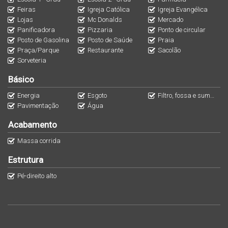
Feiras
Igreja Católica
Igreja Evangélica
para seus veículos.
Lojas
Mc Donalds
Mercado
📌
Endereço
Panificadora
Pizzaria
Ponto de circular
Itajuba, Barra Velha, SC, CEP: 88390-000.
Posto de Gasolina
Posto de Saúde
Praia
Praça/Parque
Restaurante
Sacolão
Sorveteria
🌟
Por que escolher este imóvel?
Básico
Além de estar próximo à praia, o apartamento oferece um
excelente custo-benefício, acabamentos de qualidade e
Energia
Esgoto
Filtro, fossa e sumidouro
Pavimentação
Água
uma localização que combina tranquilidade e conveniência.
Ideal tanto para morar quanto para investir!
Acabamento
Massa corrida
Entre em contato para mais informações ou para agendar
Estrutura
uma visita!
📞 Telefone: (47) 3305-8420
Pé-direito alto
📱 WhatsApp: (47) 99148-6242
📧 E-mail:
elitaimobiliaria@gmail.com