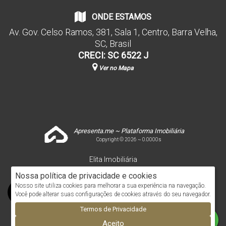
ONDE ESTAMOS
Av. Gov. Celso Ramos
,
381
,
Sala 1
,
Centro
,
Barra Velha
,
SC
,
Brasil
CRECI: SC 6522 J
Ver no Mapa
Apresenta.me ~ Plataforma Imobiliária
Copyright © 2026 ~ 0.0000s
Elita Imobiliária
www.elitaimobiliaria.com.br
Nossa política de privacidade e cookies
Nosso site utiliza cookies para melhorar a sua experiência na navegação.
Você pode alterar suas configurações de cookies através do seu navegador.
Termos de Privacidade
Aceito