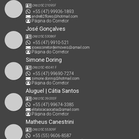
CRECI
SC 21095F
+55 (47) 99936-1893
andre82flores@hotmail.com
Página do Corretor
José Gonçalves
CRECI
SC 53086F
+55 (47) 9910-521
joseocorretordeimoveis@gmail.com
Página do Corretor
Simone Doring
CRECI
SC 45041 F
+55 (47) 99690-7274
simone.doring@hotmail.com
Página do Corretor
Aluguel | Cátia Santos
CRECI
SC 39.000F
+55 (47) 99674-3385
elitalocacaocatia@gmail.com
Página do Corretor
Matheus Canestrini
CRECI
SC 55309F
+55 (55) 9606-8587