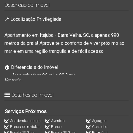
Descrição do Imóvel
📍
Localização Privilegiada
Apartamento em Itajuba - Barra Velha, SC, a apenas
990
metros da praia
! Aproveite o conforto de viver próximo ao
mar e em uma região tranquila e de fácil acesso.
🏠
Diferenciais do Imóvel
Área privativa:
86 m² a 88,3 m²
Ver mais...
1 suíte + 2 quartos
: ideal para acomodar sua família com
conforto.
Detalhes do Imóvel
Porcelanato em todos os ambientes
: sofisticação e
fácil manutenção.
Serviços Próximos
Infraestrutura para ar-condicionado
: comodidade para
Academias de ginástica
Avenida
Açougue
dias quentes.
Banca de revistas
Banco
Cursinho
2 vagas de garagem
em gaveta: praticidade e segurança
Escola 1º Grau
Escola 2º Grau
Farmácia