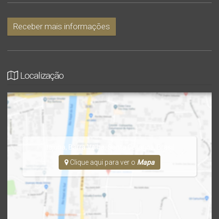
Receber mais informações
Localização
Itajuba
,
Barra Velha
,
Santa Catarina
,
Brasil
Clique aqui para ver o
Mapa