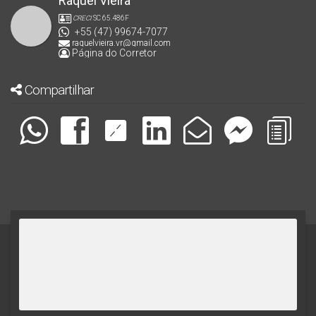
Raquel Vieira
CRECI
SC 65.486F
+55 (47) 99674-7077
raquelvieira.vr@gmail.com
Página do Corretor
Compartilhar