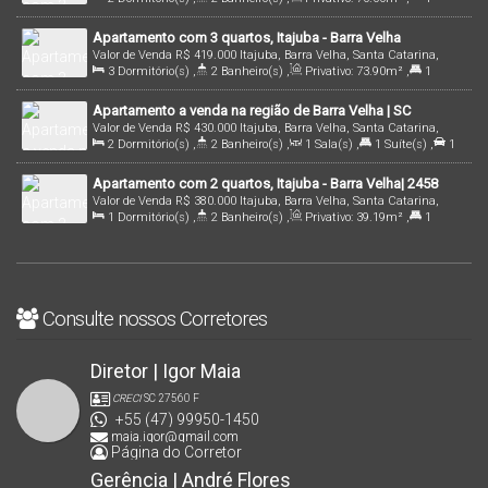
Brasil
Sala(s)
,
1
Suíte(s)
,
Total:
70
.00
m²
,
2
Vaga(s)
,
800m
Apartamento com 3 quartos, Itajuba - Barra Velha
Distância do Mar
,
Útil:
70
.00
m²
Valor de Venda
R$
419.000
Itajuba, Barra Velha, Santa Catarina,
3
Dormitório(s)
,
2
Banheiro(s)
,
Privativo:
73
.90
m²
,
1
Brasil
Suíte(s)
,
Total:
90
.40
m²
,
1
Vaga(s)
,
650m
Distância do Mar
Apartamento a venda na região de Barra Velha | SC
Valor de Venda
R$
430.000
Itajuba, Barra Velha, Santa Catarina,
2
Dormitório(s)
,
2
Banheiro(s)
,
1
Sala(s)
,
1
Suíte(s)
,
1
Brasil
Vaga(s)
,
900m
Distância do Mar
,
Útil:
68
.42
m²
Apartamento com 2 quartos, Itajuba - Barra Velha| 2458
Valor de Venda
R$
380.000
Itajuba, Barra Velha, Santa Catarina,
1
Dormitório(s)
,
2
Banheiro(s)
,
Privativo:
39
.19
m²
,
1
Brasil
Suíte(s)
,
1
Vaga(s)
,
500m
Distância do Mar
Consulte nossos Corretores
Diretor | Igor Maia
CRECI
SC 27560 F
+55 (47) 99950-1450
maia.igor@gmail.com
Página do Corretor
Gerência | André Flores