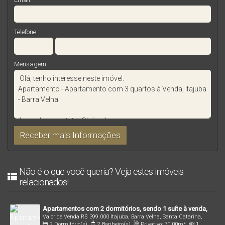
Telefone:
Mensagem:
Não é o que você queria? Veja estes imóveis
relacionados!
Apartamentos com 2 dormitórios, sendo 1 suíte à venda,
Valor de Venda
R$
399.000
Itajuba, Barra Velha, Santa Catarina,
70m² à venda no bairro Itajuba - Barra Velha/S
2
Dormitório(s)
,
2
Banheiro(s)
,
Privativo:
70
.00
m²
,
1