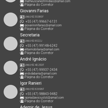
matheuscanestrinidias@gmail.com
Página do Corretor
Giovanni Farias
CRECI
SC 55385F
+55 (47) 99667-6131
giovannimfarias@gmail.com
Página do Corretor
Secretaria
CRECI
SC 6522J
+55 (47) 99148-6242
elitaimobiliaria@gmail.com
Página do Corretor
André Ignácio
CRECI
SC 40.250F
+55 (47) 99937-2434
andydabarra@gmail.com
Página do Corretor
Igor Ranieri
CRECI
SC 63.696F
+55 (47) 98843-9482
igorradzeviciustst@gmail.com
Página do Corretor
Ademir de Jesus