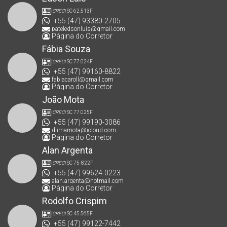
CRECI
SC 62.513F
+55 (47) 93380-2705
pateledsonluis@gmail.com
Página do Corretor
Fábia Souza
CRECI
SC 77.024F
+55 (47) 99160-8822
fabiacaroll@gmail.com
Página do Corretor
João Mota
CRECI
SC 77.025F
+55 (47) 99190-3086
dlimamota@icloud.com
Página do Corretor
Alan Argenta
CRECI
SC 75-822F
+55 (47) 99624-0223
alan.argenta@hotmail.com
Página do Corretor
Rodolfo Crispim
CRECI
SC 45.565F
+55 (47) 99122-7442