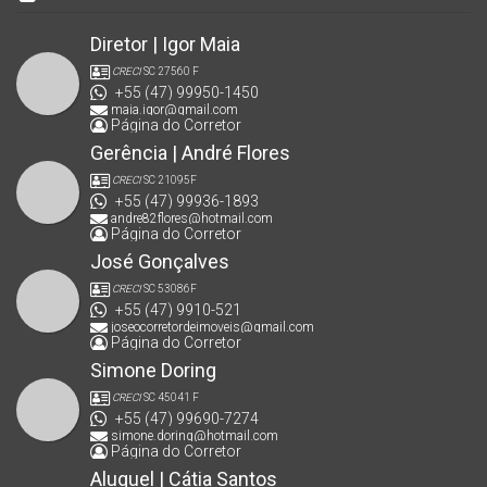
Diretor | Igor Maia
CRECI
SC 27560 F
+55 (47) 99950-1450
maia.igor@gmail.com
Página do Corretor
Gerência | André Flores
CRECI
SC 21095F
+55 (47) 99936-1893
andre82flores@hotmail.com
Página do Corretor
José Gonçalves
CRECI
SC 53086F
+55 (47) 9910-521
joseocorretordeimoveis@gmail.com
Página do Corretor
Simone Doring
CRECI
SC 45041 F
+55 (47) 99690-7274
simone.doring@hotmail.com
Página do Corretor
Aluguel | Cátia Santos