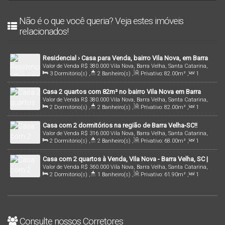
Não é o que você queria? Veja estes imóveis
relacionados!
Residencial › Casa para Venda, bairro Vila Nova, em Barra
Valor de Venda
R$
380.000
Vila Nova, Barra Velha, Santa Catarina,
Velha/SC | Cód.: 1148
3
Dormitório(s)
,
2
Banheiro(s)
,
Privativo:
82
.00
m²
,
1
Brasil
Sala(s)
,
1
Suíte(s)
,
Total:
168
.60
m²
,
2
Vaga(s)
,
2500m
Casa 2 quartos com 82m² no bairro Vila Nova em Barra
Distância do Mar
,
Útil:
82
.40
m²
,
Terreno:
168
.00
m²
,
Valor de Venda
R$
380.000
Vila Nova, Barra Velha, Santa Catarina,
Velha/SC
Comprimento:
20
.00
m
,
Fundos:
8
.40
m
,
Frente:
8
.40
m
,
Lado
2
Dormitório(s)
,
2
Banheiro(s)
,
Privativo:
82
.00
m²
,
1
Brasil
Direito:
20
.00
m
,
Lado Esquerdo:
20
.00
m
Sala(s)
,
1
Suíte(s)
,
Total:
168
.60
m²
,
2
Vaga(s)
,
2500m
Casa com 2 dormitórios na região de Barra Velha-SC!!
Distância do Mar
,
Útil:
82
.40
m²
,
Terreno:
168
.00
m²
,
Valor de Venda
R$
316.000
Vila Nova, Barra Velha, Santa Catarina,
Comprimento:
20
.00
m
,
Fundos:
8
.40
m
,
Frente:
8
.40
m
,
Lado
2
Dormitório(s)
,
2
Banheiro(s)
,
Privativo:
68
.00
m²
,
1
Brasil
Direito:
20
.00
m
,
Lado Esquerdo:
20
.00
m
Sala(s)
,
1
Suíte(s)
,
1
Vaga(s)
,
2500m
Distância do Mar
,
Casa com 2 quartos à Venda, Vila Nova - Barra Velha, SC |
Útil:
68
.00
m²
Valor de Venda
R$
360.000
Vila Nova, Barra Velha, Santa Catarina,
2142
2
Dormitório(s)
,
1
Banheiro(s)
,
Privativo:
61
.90
m²
,
1
Brasil
Sala(s)
,
Total:
123
.80
m²
,
1
Vaga(s)
,
2400m
Distância do Mar
,
Útil:
61
.90
m²
Consulte nossos Corretores