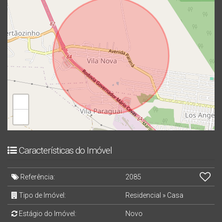
Região em expansão e valorização constante;
Essa pode ser a casa que você estava esperando!
Entre em contato agora mesmo e agende uma visita.
Venha conhecer pessoalmente tudo o que esse imóvel
pode oferecer para você e sua família!
+
−
Características do Imóvel
Referência:
2085
Tipo de Imóvel:
Residencial
»
Casa
Estágio do Imóvel:
Novo