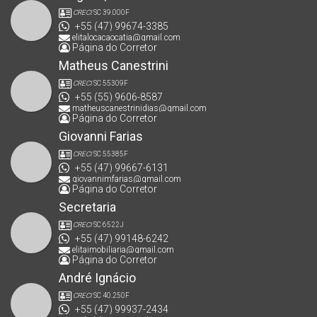
CRECI
SC 39.000F
+55 (47) 99674-3385
elitalocacaocatia@gmail.com
Página do Corretor
Matheus Canestrini
CRECI
SC 55309F
+55 (55) 9606-8587
matheuscanestrinidias@gmail.com
Página do Corretor
Giovanni Farias
CRECI
SC 55385F
+55 (47) 99667-6131
giovannimfarias@gmail.com
Página do Corretor
Secretaria
CRECI
SC 6522J
+55 (47) 99148-6242
elitaimobiliaria@gmail.com
Página do Corretor
André Ignácio
CRECI
SC 40.250F
+55 (47) 99937-2434