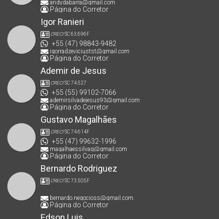
andydabarra@gmail.com
Página do Corretor
Igor Ranieri
CRECI
SC 63.696F
+55 (47) 98843-9482
igorradzeviciustst@gmail.com
Página do Corretor
Ademir de Jesus
CRECI
SC 74.527
+55 (55) 99102-7066
ademirsilvadejesus93@gmail.com
Página do Corretor
Gustavo Magalhães
CRECI
SC 74.614F
+55 (47) 99632-1996
magalhaessilvag@gmail.com
Página do Corretor
Bernardo Rodriguez
CRECI
SC 73.505F
bernardo.negocioss@gmail.com
Página do Corretor
Edson Luis