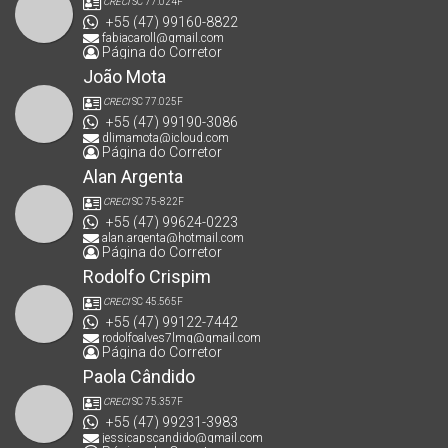
CRECI
SC 77.024F
+55 (47) 99160-8822
fabiacaroll@gmail.com
Página do Corretor
João Mota
CRECI
SC 77.025F
+55 (47) 99190-3086
dlimamota@icloud.com
Página do Corretor
Alan Argenta
CRECI
SC 75-822F
+55 (47) 99624-0223
alan.argenta@hotmail.com
Página do Corretor
Rodolfo Crispim
CRECI
SC 45.565F
+55 (47) 99122-7442
rodolfoalves7lmg@gmail.com
Página do Corretor
Paola Cândido
CRECI
SC 75.357F
+55 (47) 99231-3983
jessicapscandido@gmail.com