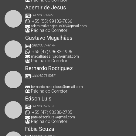
Ademir de Jesus
CRECI
SC 74.527
+55 (55) 99102-7066
ademirsilvadejesus93@gmail.com
Página do Corretor
Gustavo Magalhães
CRECI
SC 74.614F
+55 (47) 99632-1996
magalhaessilvag@gmail.com
Página do Corretor
Bernardo Rodriguez
CRECI
SC 73.505F
bernardo.negocioss@gmail.com
Página do Corretor
Edson Luis
CRECI
SC 62.513F
+55 (47) 93380-2705
pateledsonluis@gmail.com
Página do Corretor
Fábia Souza