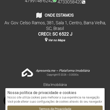
4799148-6242
4733058420
ONDE ESTAMOS
Av. Gov. Celso Ramos
,
381
,
Sala 1
,
Centro
,
Barra Velha
,
SC
,
Brasil
CRECI: SC 6522 J
Ver no Mapa
Apresenta.me ~ Plataforma Imobiliária
Copyright © 2026 ~ 0.0000s
Elita Imobiliária
www.elitaimobiliaria.com.br
Nossa política de privacidade e cookies
Nosso site utiliza cookies para melhorar a sua experiência na navegação.
Você pode alterar suas configurações de cookies através do seu navegador.
Termos de Privacidade