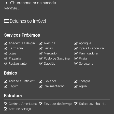
Churrasqueira na sacada
Ver mais...
1 vaga de garagem
Detalhes do Imóvel
130m² de área privati
va
222m² de área total 
Serviços Próximos
Academias de ginástica
Avenida
Açougue
Acabamentos e Detalhes:
Farmácia
Feiras
Igreja Evangélica
Lojas
Mercado
Panificadora
Pizzaria
Posto de Gasolina
Praia
Massa corrida
Restaurante
Sacolão
Sorveteria
Piso cerâmico
Básico
Interfone
Portão eletrônico
Acesso a Deficientes
Elevador
Energia
Esgoto
Pavimentação
Água
Rua com pavimentação, pertinho da praia
Estrutura
Cozinha Americana
Elevador de Serviço
Sala e cozinha integradas
Sol da manhã ilumina a frontal do apartamento, trazendo 
Área de Serviço
melhor aproveitamento da luz natural no ambiente.