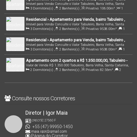
Imóvel para Venda
Consulte o Valor
Tabuleiro, Barra Velha, Santa
Velha/SC!
3
Dormitório(s)
,
2
Banheiro(s)
,
Privativo:
106
.00
m²
,
1
Catarina, Brasil
Sala(s)
,
1
Suíte(s)
,
1
Vaga(s)
,
25m
Distância do Mar
,
Útil:
Residencial › Apartamento para Venda, bairro Tabuleiro ,
106
.00
m²
Imóvel para Venda
Consulte o Valor
Tabuleiro, Barra Velha, Santa
em Barra Velha /SC | Cód.: 2498
3
Dormitório(s)
,
2
Banheiro(s)
,
Privativo:
9538
.00
m²
,
1
Catarina, Brasil
Suíte(s)
,
2
Vaga(s)
,
10m
Distância do Mar
Residencial › Apartamento para Venda, bairro Tabuleiro ,
Imóvel para Venda
Consulte o Valor
Tabuleiro, Barra Velha, Santa
em Barra Velha /SC | Cód.: 2499
3
Dormitório(s)
,
2
Banheiro(s)
,
Privativo:
9538
.00
m²
,
1
Catarina, Brasil
Suíte(s)
,
2
Vaga(s)
,
10m
Distância do Mar
Apartamento com 2 quartos a R$ 1.350.000,00, Tabuleiro -
Valor de Venda
R$
1.350.000
Tabuleiro, Barra Velha, Santa Catarina,
Barra Velha | Cód. 2500
2
Dormitório(s)
,
2
Banheiro(s)
,
Privativo:
82
.56
m²
,
2
Brasil
Suíte(s)
,
2
Vaga(s)
,
10m
Distância do Mar
Consulte nossos Corretores
Diretor | Igor Maia
CRECI
SC 27560 F
+55 (47) 99950-1450
maia.igor@gmail.com
Página do Corretor