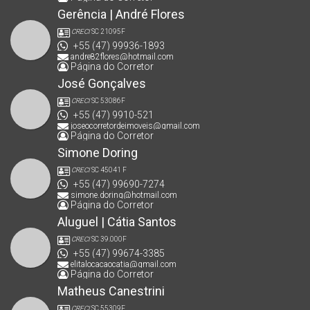
Gerência | André Flores
CRECI
SC 21095F
+55 (47) 99936-1893
andre82flores@hotmail.com
Página do Corretor
José Gonçalves
CRECI
SC 53086F
+55 (47) 9910-521
joseocorretordeimoveis@gmail.com
Página do Corretor
Simone Doring
CRECI
SC 45041 F
+55 (47) 99690-7274
simone.doring@hotmail.com
Página do Corretor
Aluguel | Cátia Santos
CRECI
SC 39.000F
+55 (47) 99674-3385
elitalocacaocatia@gmail.com
Página do Corretor
Matheus Canestrini
CRECI
SC 55309F