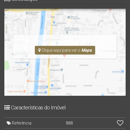
Tabuleiro
,
Barra Velha
,
Santa Catarina
,
Brasil
Clique aqui para ver o
Mapa
Características do Imóvel
Referência:
888