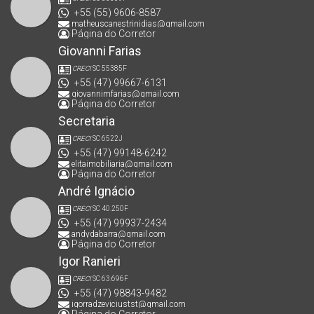
+55 (55) 9606-8587
matheuscanestrinidias@gmail.com
Página do Corretor
Giovanni Farias
CRECI
SC 55385F
+55 (47) 99667-6131
giovannimfarias@gmail.com
Página do Corretor
Secretaria
CRECI
SC 6522J
+55 (47) 99148-6242
elitaimobiliaria@gmail.com
Página do Corretor
André Ignácio
CRECI
SC 40.250F
+55 (47) 99937-2434
andydabarra@gmail.com
Página do Corretor
Igor Ranieri
CRECI
SC 63.696F
+55 (47) 98843-9482
igorradzeviciustst@gmail.com
Página do Corretor