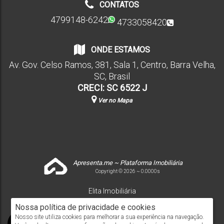
CONTATOS
4799148-6242
4733058420
ONDE ESTAMOS
Av. Gov. Celso Ramos
,
381
,
Sala 1
,
Centro
,
Barra Velha
,
SC
,
Brasil
CRECI: SC 6522 J
Ver no Mapa
Apresenta.me ~ Plataforma Imobiliária
Copyright © 2026 ~ 0.0000s
Elita Imobiliária
www.elitaimobiliaria.com.br
Nossa política de privacidade e cookies
Nosso site utiliza cookies para melhorar a sua experiência na navegação.