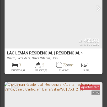
455.000
R$
Valor de Venda
LAC LEMAN RESIDENCIAL | RESIDENCIAL ›
APARTAMENTO PARA VENDA, BAIRRO CENTRO, EM
Centro
,
Barra Velha
,
Santa Catarina
,
Brasil
BARRA VELHA/SC | CÓD.: 2168
3
2
72
m²
1
.07
Dormitório(s)
Banheiro(s)
Privativo:
Sala(s)
1
88
m²
1
750m
.63
Suíte(s)
Total:
Vaga(s)
Distância do Mar
Apartamento
2169