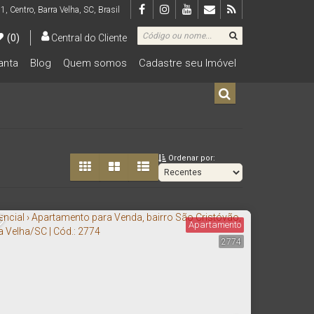
 1
,
Centro
,
Barra Velha
,
SC
,
Brasil
(0)
Central do Cliente
lanta
Blog
Quem somos
Cadastre seu Imóvel
De R$500.000 Até R$1.000.000
Ordenar por:
Apartamento
2774