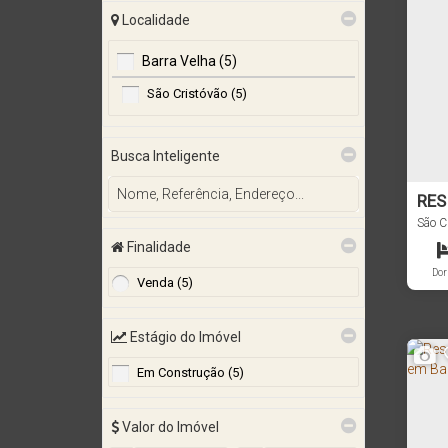
Localidade
Barra Velha (5)
São Cristóvão (5)
Busca Inteligente
RES
BAI
São C
Finalidade
CÓD
Dor
Venda (5)
Estágio do Imóvel
Em Construção (5)
Valor do Imóvel