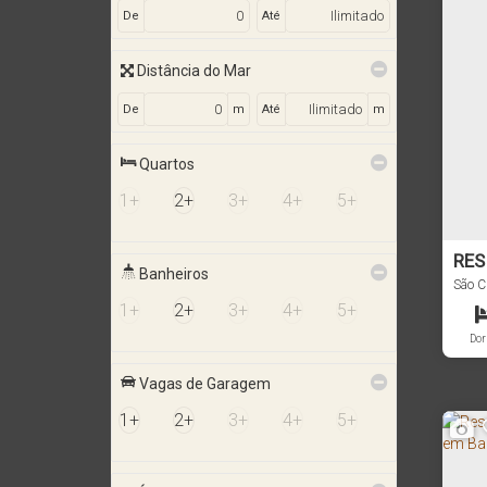
De
Até
Distância do Mar
De
m
Até
m
Quartos
1+
2+
3+
4+
5+
RES
Banheiros
BAI
São C
1+
2+
3+
4+
5+
CÓD
Dor
Vagas de Garagem
1+
2+
3+
4+
5+