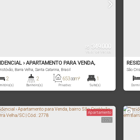
349.000
R$
Valor de Venda
IDENCIAL › APARTAMENTO PARA VENDA,
RESI
RRO SÃO CRISTÓVÃO, EM BARRA VELHA/SC |
ristóvão
,
Barra Velha
,
Santa Catarina
,
Brasil
BAIR
São Cri
.: 2775
CÓD.:
2
2
653
m²
1
.00
mitório(s)
Banheiro(s)
Privativo:
Suíte(s)
Dormit
1 ~ 2
1200m
Vaga(s)
Distância do Mar
Vag
Apartamento
2778