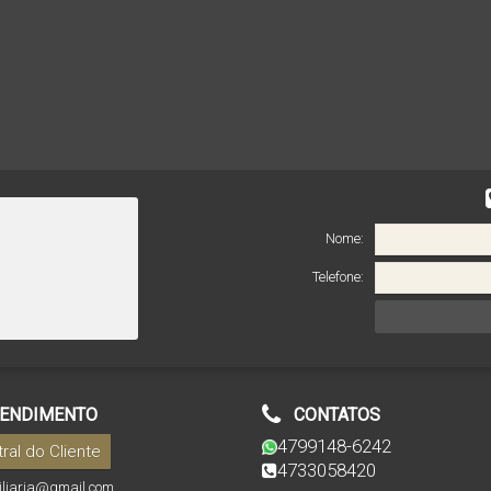
Nome:
Telefone:
ENDIMENTO
CONTATOS
4799148-6242
ral do Cliente
4733058420
biliaria@gmail.com