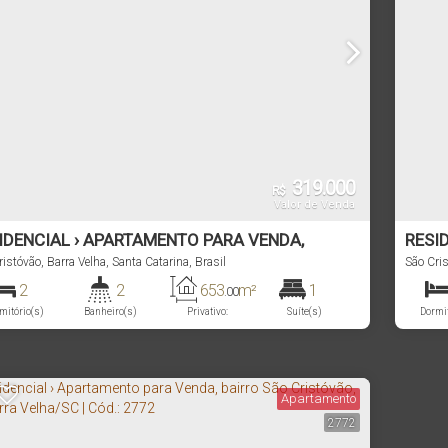
319.000
R$
Valor de Venda
IDENCIAL › APARTAMENTO PARA VENDA,
RESI
RRO SÃO CRISTÓVÃO, EM BARRA VELHA/SC |
ristóvão
,
Barra Velha
,
Santa Catarina
,
Brasil
BAIR
São Cri
.: 2778
CÓD.:
2
2
653
m²
1
.00
mitório(s)
Banheiro(s)
Privativo:
Suíte(s)
Dormit
1
1200m
Vaga(s)
Distância do Mar
Vag
Apartamento
2772