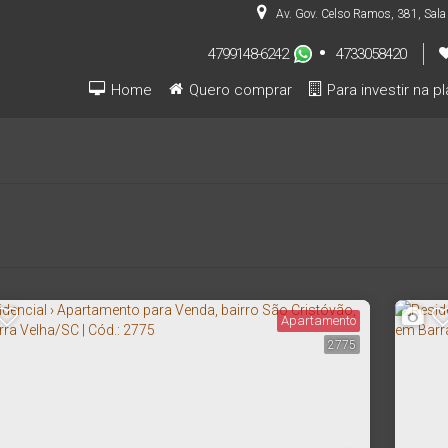
Av. Gov. Celso Ramos
,
381
,
Sala
4799148-6242
4733058420
Home
Quero comprar
Para investir na p
Pré-lançamentos (INVESTIDOR)
Apartamento
2775