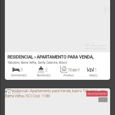
650.000
R$
Valor de Venda
RESIDENCIAL › APARTAMENTO PARA VENDA,
BAIRRO TABULEIRO , EM BARRA VELHA /SC | CÓD.:
Tabuleiro
,
Barra Velha
,
Santa Catarina
,
Brasil
1190
3
2
78
m²
1
.00
Dormitório(s)
Banheiro(s)
Privativo:
Sala(s)
1
1
120m
Suíte(s)
Vaga(s)
Distância do Mar
Apartamento
1189