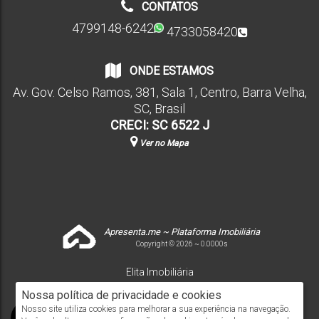
CONTATOS
4799148-6242
4733058420
ONDE ESTAMOS
Av. Gov. Celso Ramos
,
381
,
Sala 1
,
Centro
,
Barra Velha
,
SC
,
Brasil
CRECI: SC 6522 J
Ver no Mapa
Apresenta.me ~ Plataforma Imobiliária
Copyright © 2026 ~ 0.0000s
Elita Imobiliária
www.elitaimobiliaria.com.br
Nossa política de privacidade e cookies
Nosso site utiliza cookies para melhorar a sua experiência na navegação.