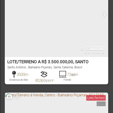
3.500.000
R$
Valor de Venda
LOTE/TERRENO A R$ 3.500.000,00, SANTO
ANTÔNIO - BALNEÁRIO PIÇARRAS | CÓD. 2653
Santo Antônio
,
Balneário Piçarras
,
Santa Catarina
,
Brasil
3500m
73
m
.80
85369
m²
Distância do Mar
Frente:
.21
Terreno:
Lote/Terreno
2143