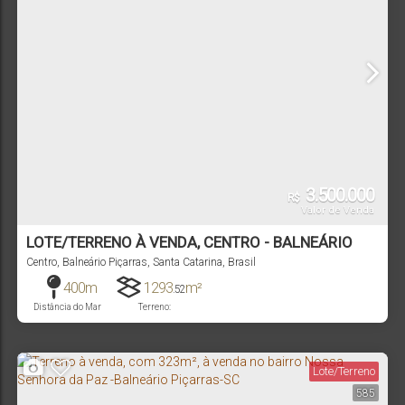
3.500.000
R$
Valor de Venda
LOTE/TERRENO À VENDA, CENTRO - BALNEÁRIO
PIÇARRAS, SC | 2143
Centro
,
Balneário Piçarras
,
Santa Catarina
,
Brasil
400m
1293
m²
.52
Distância do Mar
Terreno:
Lote/Terreno
585