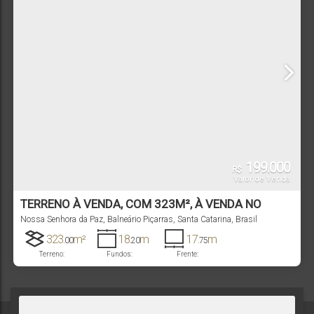
199.000
R$
Valor de Venda
TERRENO À VENDA, COM 323M², À VENDA NO
BAIRRO NOSSA SENHORA DA PAZ -BALNEÁRIO
Nossa Senhora da Paz
,
Balneário Piçarras
,
Santa Catarina
,
Brasil
PIÇARRAS-SC
323
m²
18
m
17
m
.00
.20
.75
Terreno:
Fundos:
Frente: