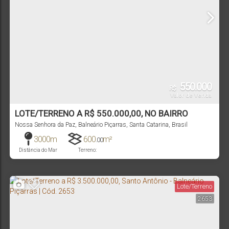
550.000
R$
Valor de Venda
LOTE/TERRENO A R$ 550.000,00, NO BAIRRO
NOSSA SENHORA DA PAZ - BALNEÁRIO PIÇARRAS |
Nossa Senhora da Paz
,
Balneário Piçarras
,
Santa Catarina
,
Brasil
CÓD. 2159
3000m
600
m²
.00
Distância do Mar
Terreno:
Lote/Terreno
2653