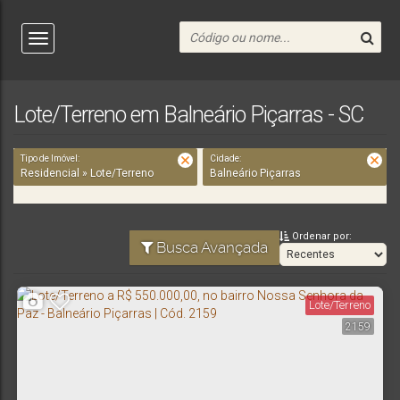
Lote/Terreno em Balneário Piçarras - SC
Tipo de Imóvel:
Cidade:
Residencial » Lote/Terreno
Balneário Piçarras
Ordenar por:
Busca Avançada
Lote/Terreno
2159