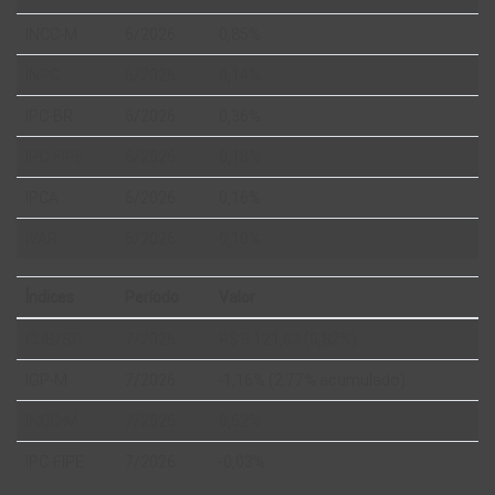
INCC-M
6/2026
0,85%
INPC
6/2026
0,14%
IPC-BR
6/2026
0,36%
IPC-FIPE
6/2026
0,18%
IPCA
6/2026
0,16%
IVAR
6/2026
0,10%
Índices
Período
Valor
CUB/SC
7/2026
R$ 3.121,62 (0,82%)
IGP-M
7/2026
-1,16% (2.77% acumulado)
INCC-M
7/2026
0,62%
IPC-FIPE
7/2026
-0,03%