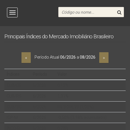
Principais Índices do Mercado Imobiliário Brasileiro
«
»
Período Atual
06/2026
a
08/2026
Índices
Período
Valor
CUB/CE
6/2026
0,15%
CUB/RS
6/2026
1,31%
CUB/SC
6/2026
R$ 3.096,25 (1,05%)
IGP-M
6/2026
-0,50% (3.18% acumulado)
INCC-DI
6/2026
0,78%