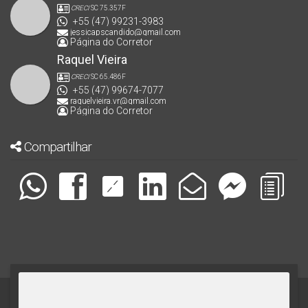
CRECI
SC 75.357F
+55 (47) 99231-3983
jessicapscandido@gmail.com
Página do Corretor
Raquel Vieira
CRECI
SC 65.486F
+55 (47) 99674-7077
raquelvieira.vr@gmail.com
Página do Corretor
Compartilhar