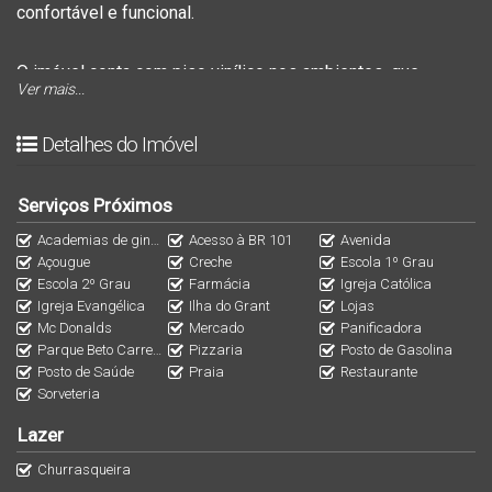
confortável e funcional.
O imóvel conta com
piso vinílico nos ambientes
, que
Ver mais...
proporciona aconchego e elegância, além de
teto em gesso
rebaixado
, trazendo um toque sofisticado ao acabamento.
Detalhes do Imóvel
A área social é um destaque à parte, com
churrasqueira
,
Serviços Próximos
ideal para aproveitar bons momentos com a família e
Academias de ginástica
Acesso à BR 101
Avenida
amigos. O apartamento também possui
lavanderia
,
Açougue
Creche
Escola 1º Grau
oferecendo mais praticidade para o dia a dia.
Escola 2º Grau
Farmácia
Igreja Católica
Igreja Evangélica
Ilha do Grant
Lojas
Mc Donalds
Mercado
Panificadora
Além de tudo isso, o imóvel dispõe de
1 vaga de garagem
,
Parque Beto Carrero World
Pizzaria
Posto de Gasolina
garantindo mais comodidade e segurança.
Posto de Saúde
Praia
Restaurante
Sorveteria
Uma excelente oportunidade para quem deseja morar bem,
Lazer
com conforto, estilo e ótima distribuição de espaços.
Churrasqueira