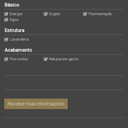
Básico
Entre em contato para mais informações!
Energia
Esgoto
Pavimentação
Água
Estrutura
Lavanderia
Acabamento
Piso vinílico
Rebaixo em gesso
Receber mais informações