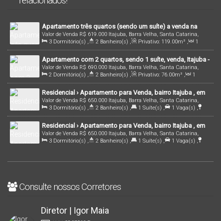
relacionados!
Apartamento três quartos (sendo um suíte) a venda na
Valor de Venda
R$
619.000
Itajuba, Barra Velha, Santa Catarina,
região de Barra Velha/SC!
3
Dormitório(s)
,
2
Banheiro(s)
,
Privativo:
119
.00
m²
,
1
Brasil
Sala(s)
,
1
Suíte(s)
,
2
Vaga(s)
,
350m
Distância do Mar
Apartamento com 2 quartos, sendo 1 suíte, venda, Itajuba -
Valor de Venda
R$
690.000
Itajuba, Barra Velha, Santa Catarina,
Barra Velha/SC
2
Dormitório(s)
,
2
Banheiro(s)
,
Privativo:
76
.00
m²
,
1
Brasil
Sala(s)
,
1
Suíte(s)
,
1
Vaga(s)
,
950m
Distância do Mar
,
Útil:
Residencial › Apartamento para Venda, bairro Itajuba , em
77
.00
m²
Valor de Venda
R$
650.000
Itajuba, Barra Velha, Santa Catarina,
Barra Velha /SC | Cód.: 2725
3
Dormitório(s)
,
2
Banheiro(s)
,
1
Suíte(s)
,
1
Vaga(s)
,
Brasil
500m
Distância do Mar
Residencial › Apartamento para Venda, bairro Itajuba , em
Valor de Venda
R$
650.000
Itajuba, Barra Velha, Santa Catarina,
Barra Velha /SC | Cód.: 2726
3
Dormitório(s)
,
2
Banheiro(s)
,
1
Suíte(s)
,
1
Vaga(s)
,
Brasil
500m
Distância do Mar
Consulte nossos Corretores
Diretor | Igor Maia