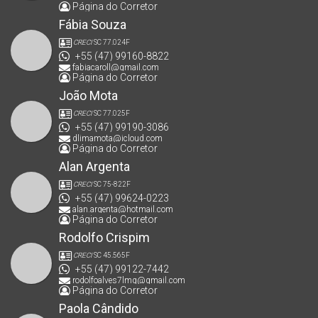
Página do Corretor
Fábia Souza
CRECI
SC 77.024F
+55 (47) 99160-8822
fabiacaroll@gmail.com
Página do Corretor
João Mota
CRECI
SC 77.025F
+55 (47) 99190-3086
dlimamota@icloud.com
Página do Corretor
Alan Argenta
CRECI
SC 75-822F
+55 (47) 99624-0223
alan.argenta@hotmail.com
Página do Corretor
Rodolfo Crispim
CRECI
SC 45.565F
+55 (47) 99122-7442
rodolfoalves7lmg@gmail.com
Página do Corretor
Paola Cândido