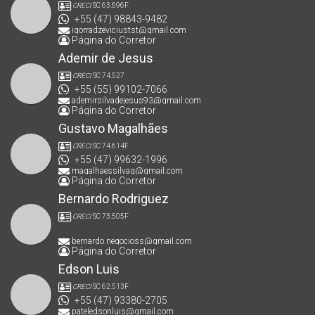
CRECI
SC 63.696F
+55 (47) 98843-9482
igorradzeviciustst@gmail.com
Página do Corretor
Ademir de Jesus
CRECI
SC 74.527
+55 (55) 99102-7066
ademirsilvadejesus93@gmail.com
Página do Corretor
Gustavo Magalhães
CRECI
SC 74.614F
+55 (47) 99632-1996
magalhaessilvag@gmail.com
Página do Corretor
Bernardo Rodriguez
CRECI
SC 73.505F
bernardo.negocioss@gmail.com
Página do Corretor
Edson Luis
CRECI
SC 62.513F
+55 (47) 93380-2705
pateledsonluis@gmail.com