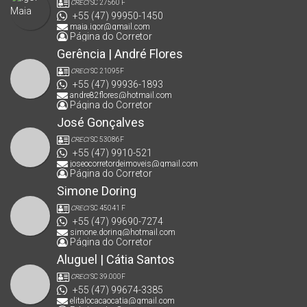
CRECI
SC 27560 F
+55 (47) 99950-1450
maia.igor@gmail.com
Página do Corretor
Gerência | André Flores
CRECI
SC 21095F
+55 (47) 99936-1893
andre82flores@hotmail.com
Página do Corretor
José Gonçalves
CRECI
SC 53086F
+55 (47) 9910-521
joseocorretordeimoveis@gmail.com
Página do Corretor
Simone Doring
CRECI
SC 45041 F
+55 (47) 99690-7274
simone.doring@hotmail.com
Página do Corretor
Aluguel | Cátia Santos
CRECI
SC 39.000F
+55 (47) 99674-3385
elitalocacaocatia@gmail.com