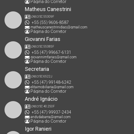
Página do Corretor
Matheus Canestrini
CRECI
SC 55309F
+55 (55) 9606-8587
matheuscanestrinidias@gmail.com
Página do Corretor
Giovanni Farias
CRECI
SC 55385F
+55 (47) 99667-6131
giovannimfarias@gmail.com
Página do Corretor
Secretaria
CRECI
SC 6522J
+55 (47) 99148-6242
elitaimobiliaria@gmail.com
Página do Corretor
André Ignácio
CRECI
SC 40.250F
+55 (47) 99937-2434
andydabarra@gmail.com
Página do Corretor
Igor Ranieri