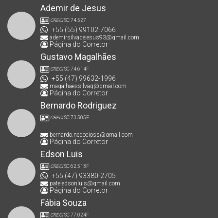
Ademir de Jesus
CRECI
SC 74.527
+55 (55) 99102-7066
ademirsilvadejesus93@gmail.com
Página do Corretor
Gustavo Magalhães
CRECI
SC 74.614F
+55 (47) 99632-1996
magalhaessilvag@gmail.com
Página do Corretor
Bernardo Rodriguez
CRECI
SC 73.505F
bernardo.negocioss@gmail.com
Página do Corretor
Edson Luis
CRECI
SC 62.513F
+55 (47) 93380-2705
pateledsonluis@gmail.com
Página do Corretor
Fábia Souza
CRECI
SC 77.024F