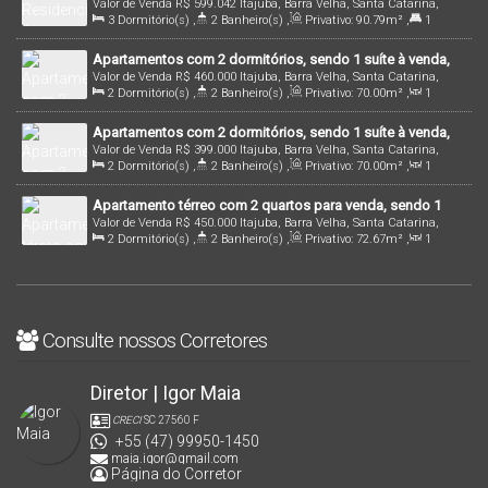
Valor de Venda
R$
599.042
Itajuba, Barra Velha, Santa Catarina,
Barra Velha / SC no bairro Itajuba, Barra Velha-SC
3
Dormitório(s)
,
2
Banheiro(s)
,
Privativo:
90
.79
m²
,
1
Brasil
Suíte(s)
,
2
Vaga(s)
,
400m
Distância do Mar
Apartamentos com 2 dormitórios, sendo 1 suíte à venda,
Valor de Venda
R$
460.000
Itajuba, Barra Velha, Santa Catarina,
70m² à venda no bairro Itajuba - Barra Velha/S
2
Dormitório(s)
,
2
Banheiro(s)
,
Privativo:
70
.00
m²
,
1
Brasil
Sala(s)
,
1
Suíte(s)
,
Total:
70
.00
m²
,
2
Vaga(s)
,
Útil:
Apartamentos com 2 dormitórios, sendo 1 suíte à venda,
70
.00
m²
Valor de Venda
R$
399.000
Itajuba, Barra Velha, Santa Catarina,
70m² à venda no bairro Itajuba - Barra Velha/S
2
Dormitório(s)
,
2
Banheiro(s)
,
Privativo:
70
.00
m²
,
1
Brasil
Sala(s)
,
1
Suíte(s)
,
Total:
70
.00
m²
,
2
Vaga(s)
,
800m
Apartamento térreo com 2 quartos para venda, sendo 1
Distância do Mar
,
Útil:
70
.00
m²
Valor de Venda
R$
450.000
Itajuba, Barra Velha, Santa Catarina,
suíte, com 72,67m² na Itajuba - Barra Velha/SC
2
Dormitório(s)
,
2
Banheiro(s)
,
Privativo:
72
.67
m²
,
1
Brasil
Sala(s)
,
1
Suíte(s)
,
1
Vaga(s)
,
500m
Distância do Mar
Consulte nossos Corretores
Diretor | Igor Maia
CRECI
SC 27560 F
+55 (47) 99950-1450
maia.igor@gmail.com
Página do Corretor