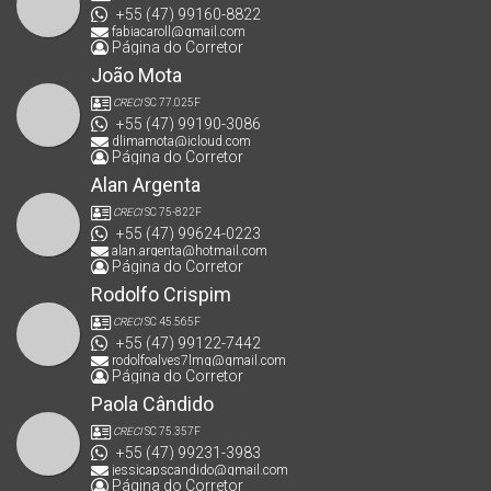
+55 (47) 99160-8822
fabiacaroll@gmail.com
Página do Corretor
João Mota
CRECI
SC 77.025F
+55 (47) 99190-3086
dlimamota@icloud.com
Página do Corretor
Alan Argenta
CRECI
SC 75-822F
+55 (47) 99624-0223
alan.argenta@hotmail.com
Página do Corretor
Rodolfo Crispim
CRECI
SC 45.565F
+55 (47) 99122-7442
rodolfoalves7lmg@gmail.com
Página do Corretor
Paola Cândido
CRECI
SC 75.357F
+55 (47) 99231-3983
jessicapscandido@gmail.com
Página do Corretor