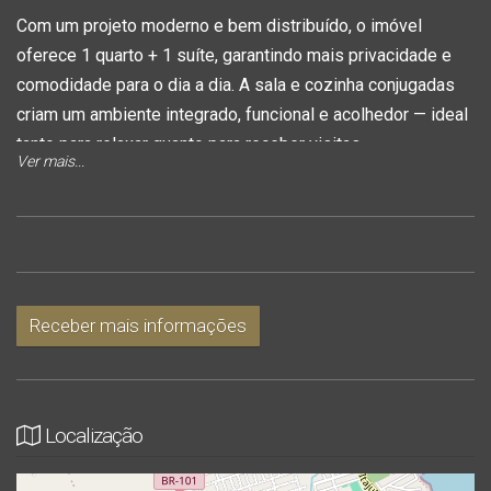
Com um projeto moderno e bem distribuído, o imóvel
oferece 1 quarto + 1 suíte, garantindo mais privacidade e
comodidade para o dia a dia. A sala e cozinha conjugadas
criam um ambiente integrado, funcional e acolhedor — ideal
tanto para relaxar quanto para receber visitas.
Ver mais...
A sacada com churrasqueira é o espaço perfeito para
momentos de lazer, reunindo amigos e família com muito
mais conforto. Além disso, o apartamento conta com 1 vaga
de garagem, trazendo mais segurança e praticidade.
Receber mais informações
Uma oportunidade imperdível para quem busca qualidade
de vida ou um ótimo investimento!
Localização