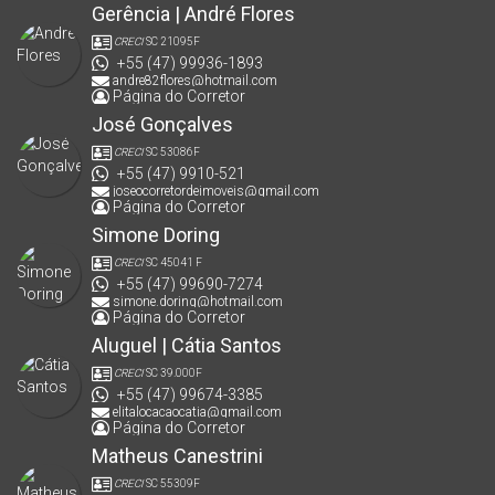
Gerência | André Flores
CRECI
SC 21095F
+55 (47) 99936-1893
andre82flores@hotmail.com
Página do Corretor
José Gonçalves
CRECI
SC 53086F
+55 (47) 9910-521
joseocorretordeimoveis@gmail.com
Página do Corretor
Simone Doring
CRECI
SC 45041 F
+55 (47) 99690-7274
simone.doring@hotmail.com
Página do Corretor
Aluguel | Cátia Santos
CRECI
SC 39.000F
+55 (47) 99674-3385
elitalocacaocatia@gmail.com
Página do Corretor
Matheus Canestrini
CRECI
SC 55309F