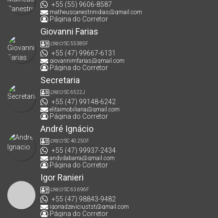
+55 (55) 9606-8587
matheuscanestrinidias@gmail.com
Página do Corretor
Giovanni Farias
CRECI
SC 55385F
+55 (47) 99667-6131
giovannimfarias@gmail.com
Página do Corretor
Secretaria
CRECI
SC 6522J
+55 (47) 99148-6242
elitaimobiliaria@gmail.com
Página do Corretor
André Ignácio
CRECI
SC 40.250F
+55 (47) 99937-2434
andydabarra@gmail.com
Página do Corretor
Igor Ranieri
CRECI
SC 63.696F
+55 (47) 98843-9482
igorradzeviciustst@gmail.com
Página do Corretor