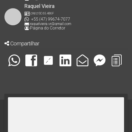
Raquel Vieira
CRECI
SC 65.486F
+55 (47) 99674-7077
raquelvieira.vr@gmail.com
Página do Corretor
Compartilhar