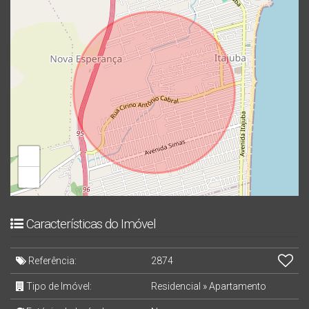
+
−
Características do Imóvel
Referência:
2874
Tipo de Imóvel:
Residencial
»
Apartamento