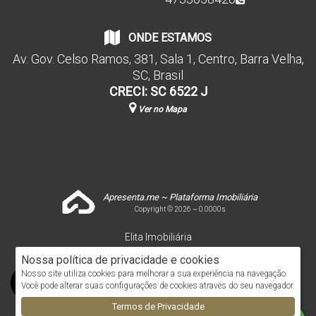
ONDE ESTAMOS
Av. Gov. Celso Ramos
,
381
,
Sala 1
,
Centro
,
Barra Velha
,
SC
,
Brasil
CRECI: SC 6522 J
Ver no Mapa
Apresenta.me ~ Plataforma Imobiliária
Copyright © 2026 ~ 0.0000s
Elita Imobiliária
www.elitaimobiliaria.com.br
Nossa política de privacidade e cookies
Nosso site utiliza cookies para melhorar a sua experiência na navegação.
Você pode alterar suas configurações de cookies através do seu navegador.
Termos de Privacidade