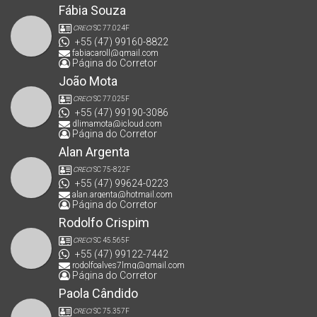
Fábia Souza
CRECI
SC 77.024F
+55 (47) 99160-8822
fabiacaroll@gmail.com
Página do Corretor
João Mota
CRECI
SC 77.025F
+55 (47) 99190-3086
dlimamota@icloud.com
Página do Corretor
Alan Argenta
CRECI
SC 75-822F
+55 (47) 99624-0223
alan.argenta@hotmail.com
Página do Corretor
Rodolfo Crispim
CRECI
SC 45.565F
+55 (47) 99122-7442
rodolfoalves7lmg@gmail.com
Página do Corretor
Paola Cândido
CRECI
SC 75.357F