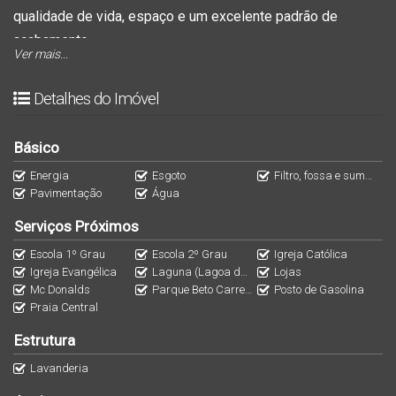
qualidade de vida, espaço e um excelente padrão de
acabamento.
Ver mais...
Com
87 m² de área construída e pé-direito alto
, os
Detalhes do Imóvel
ambientes são amplos, iluminados e extremamente
aconchegantes.
Básico
Energia
Esgoto
Filtro, fossa e sumidouro
O imóvel conta com:
Pavimentação
Água
1 suíte + 2 dormitórios
,
Serviços Próximos
lavanderia interna
, trazendo praticidade ao dia a dia,
garagem coberta
acomoda 1 veículo, com
mais 2 vagas
Escola 1º Grau
Escola 2º Grau
Igreja Católica
Igreja Evangélica
Laguna (Lagoa de Barra Velha)
Lojas
extras
, ideal para receber visitas com conforto.
Mc Donalds
Parque Beto Carrero World
Posto de Gasolina
Praia Central
Destaque para o
amplo espaço de terreno
, perfeito para
Estrutura
quem busca contato com a natureza, tranquilidade e
Lavanderia
privacidade.