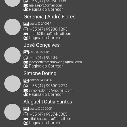
+55 (47) 99950-1450
maia.igor@gmail.com
Página do Corretor
Gerência | André Flores
CRECI
SC 21095F
+55 (47) 99936-1893
andre82flores@hotmail.com
Página do Corretor
José Gonçalves
CRECI
SC 53086F
+55 (47) 9910-521
joseocorretordeimoveis@gmail.com
Página do Corretor
Simone Doring
CRECI
SC 45041 F
+55 (47) 99690-7274
simone.doring@hotmail.com
Página do Corretor
Aluguel | Cátia Santos
CRECI
SC 39.000F
+55 (47) 99674-3385
elitalocacaocatia@gmail.com
Página do Corretor