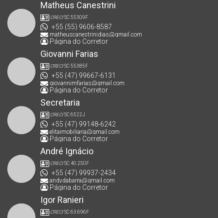
Matheus Canestrini
CRECI
SC 55309F
+55 (55) 9606-8587
matheuscanestrinidias@gmail.com
Página do Corretor
Giovanni Farias
CRECI
SC 55385F
+55 (47) 99667-6131
giovannimfarias@gmail.com
Página do Corretor
Secretaria
CRECI
SC 6522J
+55 (47) 99148-6242
elitaimobiliaria@gmail.com
Página do Corretor
André Ignácio
CRECI
SC 40.250F
+55 (47) 99937-2434
andydabarra@gmail.com
Página do Corretor
Igor Ranieri
CRECI
SC 63.696F