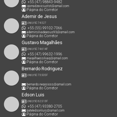
+55 (47) 98843-9482
igorradzeviciustst@gmail.com
Página do Corretor
Ademir de Jesus
CRECI
SC 74.527
+55 (55) 99102-7066
ademirsilvadejesus93@gmail.com
Página do Corretor
Gustavo Magalhães
CRECI
SC 74.614F
+55 (47) 99632-1996
magalhaessilvag@gmail.com
Página do Corretor
Bernardo Rodriguez
CRECI
SC 73.505F
bernardo.negocioss@gmail.com
Página do Corretor
Edson Luis
CRECI
SC 62.513F
+55 (47) 93380-2705
pateledsonluis@gmail.com
Página do Corretor