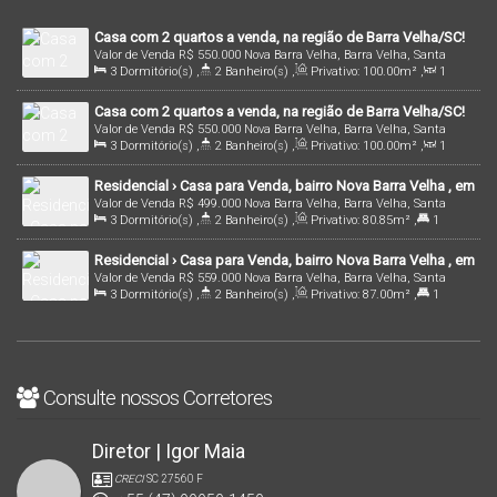
Casa com 2 quartos a venda, na região de Barra Velha/SC!
Valor de Venda
R$
550.000
Nova Barra Velha, Barra Velha, Santa
3
Dormitório(s)
,
2
Banheiro(s)
,
Privativo:
100
.00
m²
,
1
Catarina, Brasil
Sala(s)
,
1
Suíte(s)
,
1
Vaga(s)
,
2m
Distância do Mar
,
Útil:
Casa com 2 quartos a venda, na região de Barra Velha/SC!
100
.00
m²
Valor de Venda
R$
550.000
Nova Barra Velha, Barra Velha, Santa
3
Dormitório(s)
,
2
Banheiro(s)
,
Privativo:
100
.00
m²
,
1
Catarina, Brasil
Sala(s)
,
1
Suíte(s)
,
1
Vaga(s)
,
2m
Distância do Mar
,
Útil:
Residencial › Casa para Venda, bairro Nova Barra Velha , em
100
.00
m²
Valor de Venda
R$
499.000
Nova Barra Velha, Barra Velha, Santa
Barra Velha /SC | Cód.: 2555
3
Dormitório(s)
,
2
Banheiro(s)
,
Privativo:
80
.85
m²
,
1
Catarina, Brasil
Suíte(s)
,
2
Vaga(s)
,
1800m
Distância do Mar
,
Terreno:
Residencial › Casa para Venda, bairro Nova Barra Velha , em
179
.22
m²
Valor de Venda
R$
559.000
Nova Barra Velha, Barra Velha, Santa
Barra Velha /SC | Cód.: 2569
3
Dormitório(s)
,
2
Banheiro(s)
,
Privativo:
87
.00
m²
,
1
Catarina, Brasil
Suíte(s)
,
3
Vaga(s)
,
1200m
Distância do Mar
Consulte nossos Corretores
Diretor | Igor Maia
CRECI
SC 27560 F