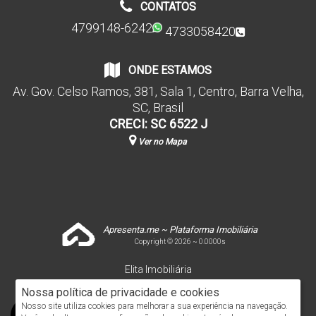
CONTATOS
4799148-6242
4733058420
ONDE ESTAMOS
Av. Gov. Celso Ramos
,
381
,
Sala 1
,
Centro
,
Barra Velha
,
SC
,
Brasil
CRECI: SC 6522 J
Ver no Mapa
Apresenta.me ~ Plataforma Imobiliária
Copyright © 2026 ~ 0.0000s
Elita Imobiliária
www.elitaimobiliaria.com.br
Nossa política de privacidade e cookies
Nosso site utiliza cookies para melhorar a sua experiência na navegação.