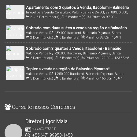
Apartamento com 2 quartos à Venda, Itacolomi - Balneário
Imóvel para Venda
Consulte o Valor
Rua Raio Do Sol, 92, 88380-000,
Piçarras
2 ~ 3
Dormitório(s)
,
2
Banheiro(s)
,
Privativo:
97
.00
~
Itacolomi, Balneário Piçarras, Santa Catarina, Brasil
113
.00
m²
,
1
Sala(s)
,
1 ~ 2
Suíte(s)
,
1
Vaga(s)
,
1100m
Sobrado com duas suítes a venda na região de Balneário
Distância do Mar
Valor de Venda
R$
439.000
Itacolomi, Balneário Piçarras, Santa
Piçarras/SC!
2
Dormitório(s)
,
3
Banheiro(s)
,
Privativo:
82
.82
m²
,
1
Catarina, Brasil
Sala(s)
,
2
Suíte(s)
,
1
Vaga(s)
,
2000m
Distância do Mar
,
Sobrado com 3 quartos à Venda, Itacolomi - Balneário
Útil:
82
.82
m²
Valor de Venda
R$
720.000
Itacolomi, Balneário Piçarras, Santa
Piçarras
3
Dormitório(s)
,
3
Banheiro(s)
,
Privativo:
122
.00
~ 123
.85
m²
Catarina, Brasil
,
1
Sala(s)
,
2
Suíte(s)
,
2
Vaga(s)
,
1600m
Distância do Mar
Triplex a venda na região de Balneário Piçarras!!
Valor de Venda
R$
1.250.000
Itacolomi, Balneário Piçarras, Santa
3
Dormitório(s)
,
3
Banheiro(s)
,
Privativo:
165
.00
m²
,
1
Catarina, Brasil
Sala(s)
,
1
Suíte(s)
,
1
Vaga(s)
,
400m
Distância do Mar
,
Útil:
165
.00
m²
Consulte nossos Corretores
Diretor | Igor Maia
CRECI
SC 27560 F
+55 (47) 99950-1450