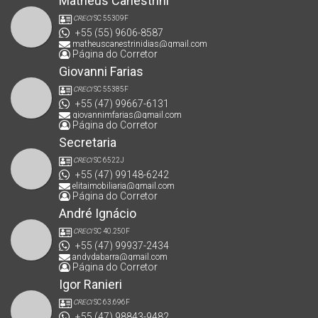
Matheus Canestrini
CRECI
SC 55309F
+55 (55) 9606-8587
matheuscanestrinidias@gmail.com
Página do Corretor
Giovanni Farias
CRECI
SC 55385F
+55 (47) 99667-6131
giovannimfarias@gmail.com
Página do Corretor
Secretaria
CRECI
SC 6522J
+55 (47) 99148-6242
elitaimobiliaria@gmail.com
Página do Corretor
André Ignácio
CRECI
SC 40.250F
+55 (47) 99937-2434
andydabarra@gmail.com
Página do Corretor
Igor Ranieri
CRECI
SC 63.696F
+55 (47) 98843-9482