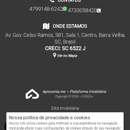
CONTATOS
4799148-6242
4733058420
ONDE ESTAMOS
Av. Gov. Celso Ramos
,
381
,
Sala 1
,
Centro
,
Barra Velha
,
SC
,
Brasil
CRECI: SC 6522 J
Ver no Mapa
Apresenta.me ~ Plataforma Imobiliária
Copyright © 2026 ~ 0.0000s
Elita Imobiliária
www.elitaimobiliaria.com.br
Nossa política de privacidade e cookies
Nosso site utiliza cookies para melhorar a sua experiência na navegação.
Você pode alterar suas configurações de cookies através do seu navegador.