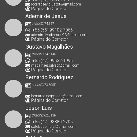
igorradzeviciustst@gmail.com
Página do Corretor
Ademir de Jesus
CRECI
SC 74.527
+55 (55) 99102-7066
ademirsilvadejesus93@gmail.com
Página do Corretor
Gustavo Magalhães
CRECI
SC 74.614F
+55 (47) 99632-1996
magalhaessilvag@gmail.com
Página do Corretor
Bernardo Rodriguez
CRECI
SC 73.505F
bernardo.negocioss@gmail.com
Página do Corretor
Edson Luis
CRECI
SC 62.513F
+55 (47) 93380-2705
pateledsonluis@gmail.com
Página do Corretor