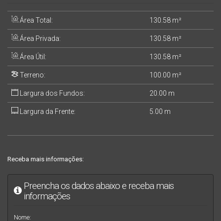
Área Total:
130
.58
m²
Área Privada:
130
.58
m²
Área Útil:
130
.58
m²
Terreno:
100
.00
m²
Largura dos Fundos:
20
.00
m
Largura da Frente:
5
.00
m
Receba mais informações:
Preencha os dados abaixo e receba mais
informações
Nome: