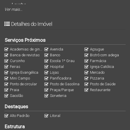
Lavabo
Ver mais...
Lavanderia fechada
Área de churrasqueira
Detalhes do Imóvel
2⁰ piso:
3 suítes
Serviços Próximos
Jardim de inverno
Academias de ginástica
Avenida
Açougue
Corredor amplo
Banca de revistas
Banco
Bistrô com adega
Cursinho
Escola 1º Grau
Farmácia
Feiras
Hospital
Igreja Católica
Acabamentos:
Igreja Evangélica
Lojas
Mercado
Rebaixo em gesso
Mini Campo
Panificadora
Pizzaria
Piso Porcelanato/ térreo
Ponto de circular
Posto de Gasolina
Posto de Saúde
Praia
Praça/Parque
Restaurante
Piso vinílico/ 2⁰ piso
Sacolão
Sorveteria
Escada com anti-derrapante em alumínio dourado
Destaques
Guarda corpo da escada em inox
Alto Padrão
Litoral
Rua pavimentada de frente as belas e famosas ilhas do
Estrutura