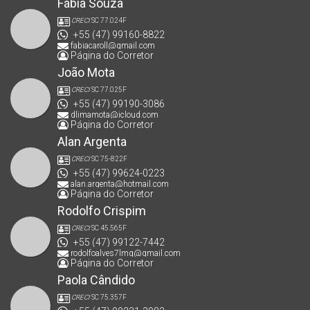
Fábia Souza
CRECI
SC 77.024F
+55 (47) 99160-8822
fabiacaroll@gmail.com
Página do Corretor
João Mota
CRECI
SC 77.025F
+55 (47) 99190-3086
dlimamota@icloud.com
Página do Corretor
Alan Argenta
CRECI
SC 75-822F
+55 (47) 99624-0223
alan.argenta@hotmail.com
Página do Corretor
Rodolfo Crispim
CRECI
SC 45.565F
+55 (47) 99122-7442
rodolfoalves7lmg@gmail.com
Página do Corretor
Paola Cândido
CRECI
SC 75.357F