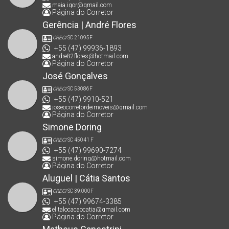
maia.igor@gmail.com
Página do Corretor
Gerência | André Flores
CRECI
SC 21095F
+55 (47) 99936-1893
andre82flores@hotmail.com
Página do Corretor
José Gonçalves
CRECI
SC 53086F
+55 (47) 9910-521
joseocorretordeimoveis@gmail.com
Página do Corretor
Simone Doring
CRECI
SC 45041 F
+55 (47) 99690-7274
simone.doring@hotmail.com
Página do Corretor
Aluguel | Cátia Santos
CRECI
SC 39.000F
+55 (47) 99674-3385
elitalocacaocatia@gmail.com
Página do Corretor