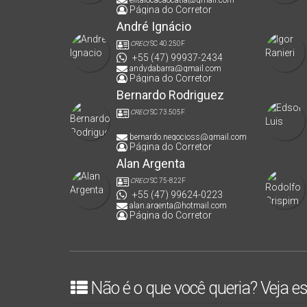
Página do Corretor
André Ignácio
CRECI
SC 40.250F
+55 (47) 99937-2434
andydabarra@gmail.com
Página do Corretor
Bernardo Rodriguez
CRECI
SC 73.505F
bernardo.negocioss@gmail.com
Página do Corretor
Alan Argenta
CRECI
SC 75-822F
+55 (47) 99624-0223
alan.argenta@hotmail.com
Página do Corretor
Não é o que você queria? Veja es