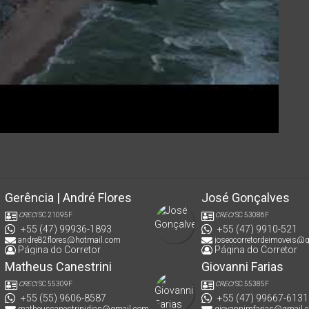
Gerência | André Flores
José Gonçalves
CRECI
SC 21095F
CRECI
SC 53086F
+55 (47) 99936-1893
+55 (47) 9910-521
andre82flores@hotmail.com
joseocorretordeimoveis@
Página do Corretor
Página do Corretor
Matheus Canestrini
Giovanni Farias
CRECI
SC 55309F
CRECI
SC 55385F
+55 (55) 9606-8587
+55 (47) 99667-6131
matheuscanestrinidias@gmail.com
giovannimfarias@gmail.