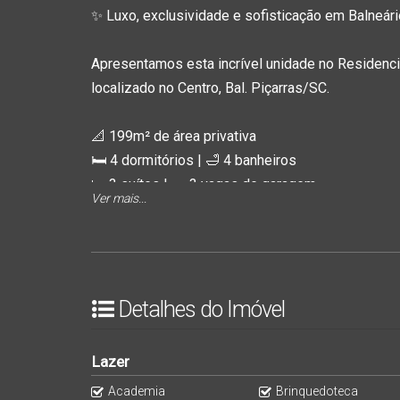
✨
Luxo, exclusividade e sofisticação em Balneári
Apresentamos esta incrível unidade no
Residenc
localizado no
Centro, Bal. Piçarras/SC
.
📐
199m² de área privativa
🛏
4 dormitórios
| 🛁
4 banheiros
🛌
3 suítes
| 🚗
3 vagas de garagem
Ver mais...
Detalhes que encantam:
Acabamento em gesso
Piso em porcelanato
Detalhes do Imóvel
Vista panorâmica incrível
Estrutura de lazer completa:
Piscina adulto e infantil
Lazer
Piscina térmica
Academia
Brinquedoteca