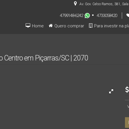
Av. Gov. Celso Ramos
,
381
,
Sala
4799148-6242
4733058420
Home
Quero comprar
Para investir na p
Pré-lançamentos (INVESTIDOR)
o Centro em Piçarras/SC | 2070