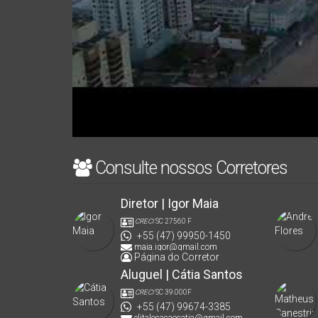
Consulte nossos Corretores
Diretor | Igor Maia
CRECI
SC 27560 F
+55 (47) 99950-1450
maia.igor@gmail.com
Página do Corretor
Aluguel | Cátia Santos
CRECI
SC 39.000F
+55 (47) 99674-3385
elitalocacaocatia@gmail.com