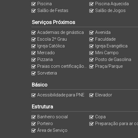
Academia equipada
Piscina
Piscina Aquecida
Sala de jogos
Salão de Festas
Salão de Jogos
Playground
Serviços Próximos
Spa
Academias de ginástica
Avenida
Salão de festas
Escola 2º Grau
Faculdade
Elevador social e de serviço
Igreja Católica
Igreja Evangélica
Mercado
Mini Campo
Pizzaria
Posto de Gasolina
🌊 Viva com conforto, requinte e uma localização
Praias com certificação Internacional Bandeira Azul
Praça/Parque
única de morar (ou investir) em um dos destinos m
Sorveteria
📲 Entre em contato para mais informações ou ag
Básico
Acessibilidade para PNE
Elevador
Estrutura
Banheiro social
Copa
Porteiro
Preparação para ar condicion
Área de Serviço