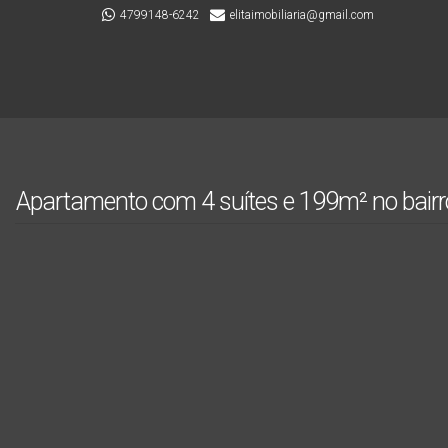
4799148-6242
elitaimobiliaria@gmail.com
Apartamento com 4 suítes e 199m² no bairr