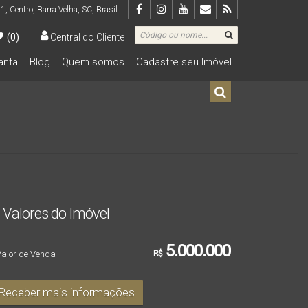
 1
,
Centro
,
Barra Velha
,
SC
,
Brasil
(0)
Central do Cliente
lanta
Blog
Quem somos
Cadastre seu Imóvel
De R$500.000 Até R$1.000.000
Valores do Imóvel
5.000.000
Valor de Venda
R$
Receber mais informações