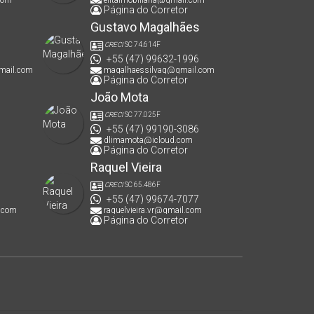
Página do Corretor
Gustavo Magalhães
CRECI
SC 74.614F
+55 (47) 99632-1996
mail.com
magalhaessilvag@gmail.com
Página do Corretor
João Mota
CRECI
SC 77.025F
+55 (47) 99190-3086
dlimamota@icloud.com
Página do Corretor
Raquel Vieira
CRECI
SC 65.486F
+55 (47) 99674-7077
.com
raquelvieira.vr@gmail.com
Página do Corretor