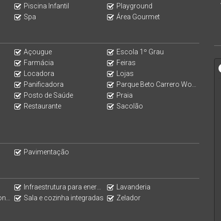
Piscina Infantil
Playground
Spa
Área Gourmet
Açougue
Escola 1º Grau
Farmácia
Feiras
Locadora
Lojas
Panificadora
Parque Beto Carrero World
Posto de Saúde
Praia
 privilegiada a poucos metros do mar. Uma oportunidade
Restaurante
Sacolão
ais valorizados do litoral catarinense.
ende uma visita!
Pavimentação
Infraestrutura para energia fotovoltaica no condomínio
Lavanderia
ado
Sala e cozinha integradas
Zelador