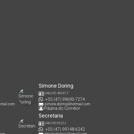
Simone Doring
CRECI
SC 45041 F
+55 (47) 99690-7274
gmail.com
simone.doring@hotmail.com
Página do Corretor
Secretaria
CRECI
SC 6522J
+55 (47) 99148-6242
com
elitaimobiliaria@gmail.com