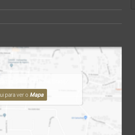
çarras
,
Santa Catarina
,
Brasil
ui para ver o
Mapa