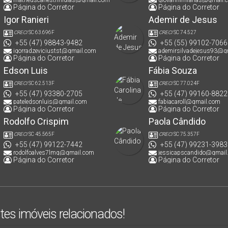
Página do Corretor
Página do Corretor
Igor Ranieri
Ademir de Jesus
CRECI
SC 63.696F
CRECI
SC 74.527
+55 (47) 98843-9482
+55 (55) 99102-7066
igorradzeviciustst@gmail.com
ademirsilvadejesus93@g
Página do Corretor
Página do Corretor
Edson Luis
Fábia Souza
CRECI
SC 62.513F
CRECI
SC 77.024F
+55 (47) 93380-2705
+55 (47) 99160-8822
pateledsonluis@gmail.com
fabiacaroll@gmail.com
Página do Corretor
Página do Corretor
Rodolfo Crispim
Paola Cândido
CRECI
SC 45.565F
CRECI
SC 75.357F
+55 (47) 99122-7442
+55 (47) 99231-3983
rodolfoalves7lmg@gmail.com
jessicapscandido@gmail
Página do Corretor
Página do Corretor
tes imóveis relacionados!