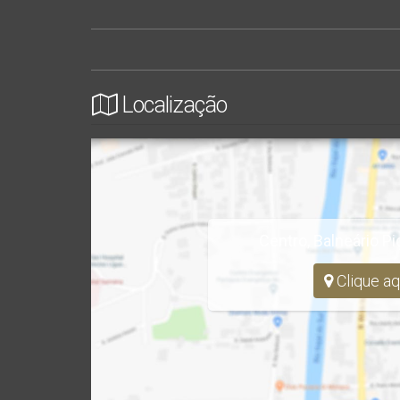
Localização
Centro
,
Balneário Pi
Clique aq