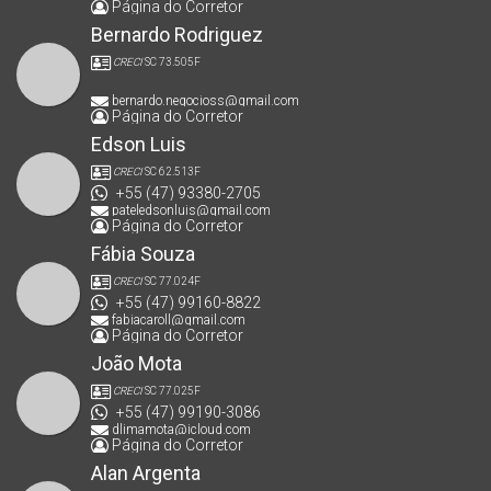
Página do Corretor
Bernardo Rodriguez
CRECI
SC 73.505F
bernardo.negocioss@gmail.com
Página do Corretor
Edson Luis
CRECI
SC 62.513F
+55 (47) 93380-2705
pateledsonluis@gmail.com
Página do Corretor
Fábia Souza
CRECI
SC 77.024F
+55 (47) 99160-8822
fabiacaroll@gmail.com
Página do Corretor
João Mota
CRECI
SC 77.025F
+55 (47) 99190-3086
dlimamota@icloud.com
Página do Corretor
Alan Argenta