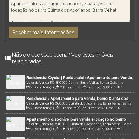
Não é o que você queria? Veja estes imóveis
relacionados!
Residencial Crystal | Residencial › Apartamento para Venda,
Valor de Venda
R$
580.000
Centro, Barra Velha, Santa Catarina,
bairro Centro, em Barra Velha/SC | Cód.: 461
2
Dormitório(s)
,
2
Banheiro(s)
,
Privativo:
59
.00
m²
,
1
Brasil
Sala(s)
,
1
Suíte(s)
,
Total:
59
.00
m²
,
1
Vaga(s)
,
151m
Residencial › Apartamento para Venda, bairro Quinta dos
Distância do Mar
,
Útil:
59
.00
m²
Valor de Venda
R$
260.000
Quinta dos Açorianos, Barra Velha, Santa
Açorianos, em Barra Velha/SC | Cód.: 1737
2
Dormitório(s)
,
1
Banheiro(s)
,
Privativo:
45
.07
m²
,
1
Catarina, Brasil
Sala(s)
,
1
Vaga(s)
,
3100m
Distância do Mar
,
Útil:
45
.07
m²
Apartamento disponível para venda e locação no bairro
Valor de Venda
R$
280.000
Quinta dos Açorianos, Barra Velha, Santa
Quinta dos Açorianos, Barra Velha!
2
Dormitório(s)
,
1
Banheiro(s)
,
Privativo:
56
.00
m²
,
1
Catarina, Brasil
Sala(s)
,
1
Vaga(s)
,
3000m
Distância do Mar
,
Útil:
56
.00
m²