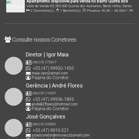
Apartamento disponível para venda no bairro Quinta dos
Valor de Venda
R$
280.000
Quinta dos Açorianos, Barra Velha, Santa
Açorianos, Barra Velha!
2
Dormitório(s)
,
1
Banheiro(s)
,
Privativo:
45
.06
~ 56
.00
m²
,
Catarina, Brasil
1
Sala(s)
,
1
Vaga(s)
,
3000m
Distância do Mar
,
Útil:
45
.06
~
56
.00
m²
Consulte nossos Corretores
Diretor | Igor Maia
CRECI
SC 27560 F
+55 (47) 99950-1450
maia.igor@gmail.com
Página do Corretor
Gerência | André Flores
CRECI
SC 21095F
+55 (47) 99936-1893
andre82flores@hotmail.com
Página do Corretor
José Gonçalves
CRECI
SC 53086F
+55 (47) 9910-521
joseocorretordeimoveis@gmail.com