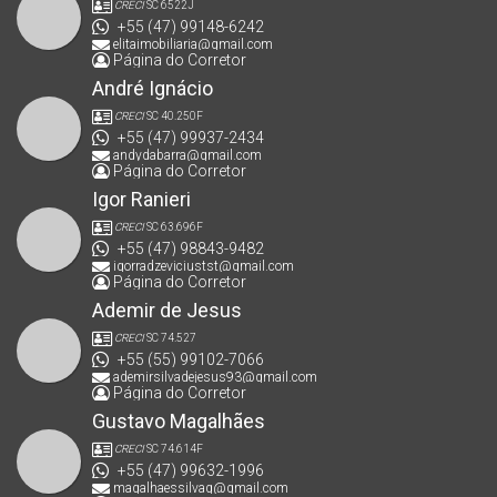
CRECI
SC 6522J
+55 (47) 99148-6242
elitaimobiliaria@gmail.com
Página do Corretor
André Ignácio
CRECI
SC 40.250F
+55 (47) 99937-2434
andydabarra@gmail.com
Página do Corretor
Igor Ranieri
CRECI
SC 63.696F
+55 (47) 98843-9482
igorradzeviciustst@gmail.com
Página do Corretor
Ademir de Jesus
CRECI
SC 74.527
+55 (55) 99102-7066
ademirsilvadejesus93@gmail.com
Página do Corretor
Gustavo Magalhães
CRECI
SC 74.614F
+55 (47) 99632-1996
magalhaessilvag@gmail.com