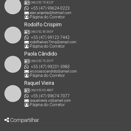
CRECI
SC 75-822F
+55 (47) 99624-0223
alan.argenta@hotmail.com
Página do Corretor
Rodolfo Crispim
CRECI
SC 45.565F
+55 (47) 99122-7442
rodolfoalves7lmg@gmail.com
Página do Corretor
Paola Cândido
CRECI
SC 75.357F
+55 (47) 99231-3983
jessicapscandido@gmail.com
Página do Corretor
Raquel Vieira
CRECI
SC 65.486F
+55 (47) 99674-7077
raquelvieira.vr@gmail.com
Página do Corretor
Compartilhar