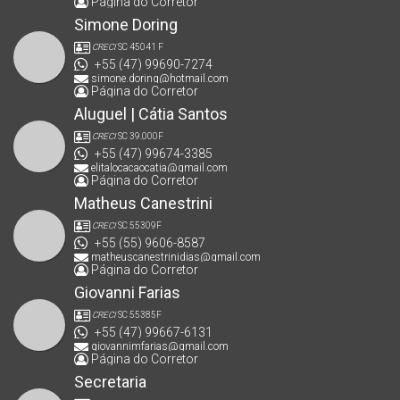
Página do Corretor
Simone Doring
CRECI
SC 45041 F
+55 (47) 99690-7274
simone.doring@hotmail.com
Página do Corretor
Aluguel | Cátia Santos
CRECI
SC 39.000F
+55 (47) 99674-3385
elitalocacaocatia@gmail.com
Página do Corretor
Matheus Canestrini
CRECI
SC 55309F
+55 (55) 9606-8587
matheuscanestrinidias@gmail.com
Página do Corretor
Giovanni Farias
CRECI
SC 55385F
+55 (47) 99667-6131
giovannimfarias@gmail.com
Página do Corretor
Secretaria