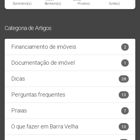
Dormitório(s)
Banheiro(s)
Privativo:
Suíte(s)
134
m²
2
134
m²
134
m²
.06
.06
.00
Total:
Vaga(s)
Útil:
Terreno:
Categoria de Artigos
Financiamento de imóveis
2
Documentação de imóvel
1
Dicas
28
Perguntas frequentes
13
Praias
7
O que fazer em Barra Velha
13