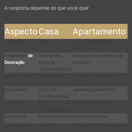
A resposta depende do que você quer.
Aspecto
Casa
Apartamento
Privacidade
Total
Compartilhada (vizinhos
acima/abaixo)
Flexibilidade
de
Total (pintar,
Limitada (condomínio pode
Decoração
reformar
bloquear)
conforme quiser)
Espaço Externo
Quintal próprio
Varanda compartilhada ou
comum
Comunidade
Você cria
Já existe (condomínio)
(vizinhos na rua)
Manutenção
Sua
Dividida (condomínio)
responsabilidade
Custo Inicial
Geralmente maior
Geralmente menor
Noite Natalina
Perfeita
Possível, mas com limitações