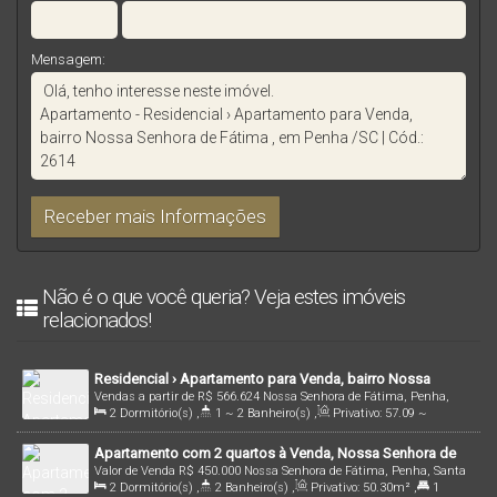
Mensagem:
Não é o que você queria? Veja estes imóveis
relacionados!
Residencial › Apartamento para Venda, bairro Nossa
Vendas a partir de
R$
566.624
Nossa Senhora de Fátima, Penha,
Senhora de Fátima , em Penha /SC | Cód.: 1717
2
Dormitório(s)
,
1 ~ 2
Banheiro(s)
,
Privativo:
57
.09
~
Santa Catarina, Brasil
61
.37
m²
,
1
Sala(s)
,
1
Suíte(s)
,
Total:
82
.27
~ 88
.47
m²
,
1
Apartamento com 2 quartos à Venda, Nossa Senhora de
Vaga(s)
,
1500m
Distância do Mar
Valor de Venda
R$
450.000
Nossa Senhora de Fátima, Penha, Santa
Fátima - Penha
2
Dormitório(s)
,
2
Banheiro(s)
,
Privativo:
50
.30
m²
,
1
Catarina, Brasil