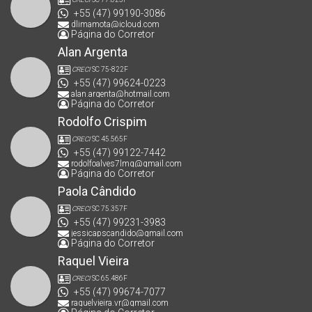
+55 (47) 99190-3086
dlimamota@icloud.com
Página do Corretor
Alan Argenta
CRECI
SC 75-822F
+55 (47) 99624-0223
alan.argenta@hotmail.com
Página do Corretor
Rodolfo Crispim
CRECI
SC 45.565F
+55 (47) 99122-7442
rodolfoalves7lmg@gmail.com
Página do Corretor
Paola Cândido
CRECI
SC 75.357F
+55 (47) 99231-3983
jessicapscandido@gmail.com
Página do Corretor
Raquel Vieira
CRECI
SC 65.486F
+55 (47) 99674-7077
raquelvieira.vr@gmail.com