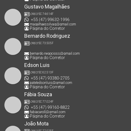
Gustavo Magalhães
CRECI
SC 74.614F
+55 (47) 99632-1996
magalhaessilvag@gmail.com
Página do Corretor
Bernardo Rodriguez
CRECI
SC 73.505F
bernardo.negocioss@gmail.com
Página do Corretor
Edson Luis
CRECI
SC 62.513F
+55 (47) 93380-2705
pateledsonluis@gmail.com
Página do Corretor
Fábia Souza
CRECI
SC 77.024F
+55 (47) 99160-8822
fabiacaroll@gmail.com
Página do Corretor
João Mota
CRECI
SC 77.025F