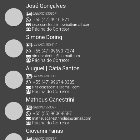
José Gonçalves
CRECI
SC 53086F
+55 (47) 9910-521
joseocorretordeimoveis@gmail.com
Página do Corretor
Simone Doring
CRECI
SC 45041 F
+55 (47) 99690-7274
simone.doring@hotmail.com
Página do Corretor
Aluguel | Cátia Santos
CRECI
SC 39.000F
+55 (47) 99674-3385
elitalocacaocatia@gmail.com
Página do Corretor
Matheus Canestrini
CRECI
SC 55309F
+55 (55) 9606-8587
matheuscanestrinidias@gmail.com
Página do Corretor
Giovanni Farias
CRECI
SC 55385F