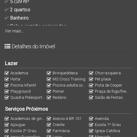
✅ 57,09 m²
✅ 2 quartos
✅ Banheiro
✅ Sala e cozinha conjugadas
Ver mais...
✅ Sacada com churrasqueira
✅ Empreendimento com infraestrutura completa estilo Club
Detalhes do Imóvel
📊 Ideal pra quem quer investir e ganhar na valorização até
Lazer
a entrega.
Academia
Brinquedoteca
Churrasqueira
Horta
MS Cross Training
Pet place
🚗 Aceita carro como parte de pagamento
Piscina Infantil
Piscina adulta com prainha
Pista de Cooper
Playground
Pomar
Praça do fogo/fireplace
Quadra Poliesportiva
Redário
Salão de Festas
📲 Quer mais informações, valores e condições? Me chama
que te explico tudo!
Serviços Próximos
Academias de ginástica
Acesso à BR 101
Avenida
Açougue
Creche
Escola 1º Grau
Escola 2º Grau
Farmácia
Igreja Católica
Igreja Evangélica
Lojas
Mercado