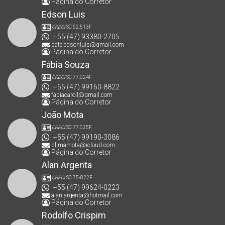
Página do Corretor
Edson Luis
CRECI
SC 62.513F
+55 (47) 93380-2705
pateledsonluis@gmail.com
Página do Corretor
Fábia Souza
CRECI
SC 77.024F
+55 (47) 99160-8822
fabiacaroll@gmail.com
Página do Corretor
João Mota
CRECI
SC 77.025F
+55 (47) 99190-3086
dlimamota@icloud.com
Página do Corretor
Alan Argenta
CRECI
SC 75-822F
+55 (47) 99624-0223
alan.argenta@hotmail.com
Página do Corretor
Rodolfo Crispim