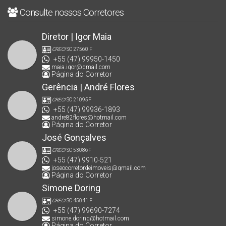
Consulte nossos Corretores
Diretor | Igor Maia
CRECI
SC 27560 F
+55 (47) 99950-1450
maia.igor@gmail.com
Página do Corretor
Gerência | André Flores
CRECI
SC 21095F
+55 (47) 99936-1893
andre82flores@hotmail.com
Página do Corretor
José Gonçalves
CRECI
SC 53086F
+55 (47) 9910-521
joseocorretordeimoveis@gmail.com
Página do Corretor
Simone Doring
CRECI
SC 45041 F
+55 (47) 99690-7274
simone.doring@hotmail.com
Página do Corretor