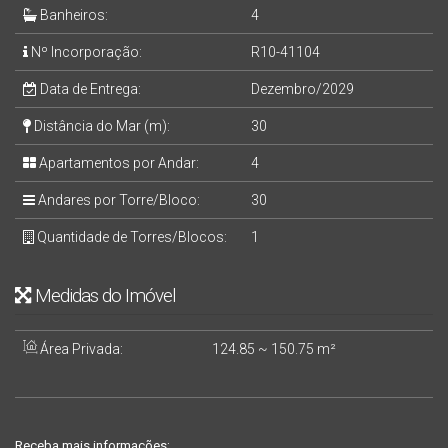
Banheiros:
4
Nº Incorporação:
R10-41104
Data de Entrega:
Dezembro/2029
Distância do Mar (m):
30
Apartamentos por Andar:
4
Andares por Torre/Bloco:
30
Quantidade de Torres/Blocos:
1
Medidas do Imóvel
Área Privada:
124
.85
~ 150
.75
m²
Receba mais informações: