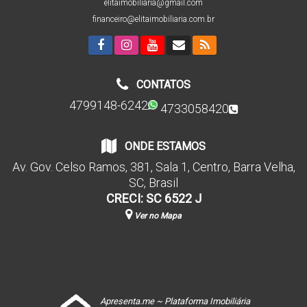
elitaimobiliaria@gmail.com
financeiro@elitaimobiliaria.com.br
CONTATOS
4799148-6242
4733058420
ONDE ESTAMOS
Av. Gov. Celso Ramos
,
381
,
Sala 1
,
Centro
,
Barra Velha
,
SC
,
Brasil
CRECI: SC 6522 J
Ver no Mapa
Apresenta.me ~ Plataforma Imobiliária