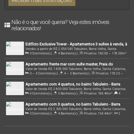
Não é o que você queria? Veja estes imóveis
relacionados!
Edifício Exclusive Tower - Apartamentos 3 suítes à venda, à
Vendas a partir de
R$
2.054.545
Tabuleiro, Barra Velha, Santa
partir de 160m² no Tabuleiro - Barra Velha/SC
3
Dormitório(s)
,
4
Banheiro(s)
,
Privativo:
160
.00
~ 178
.00
m²
Catarina, Brasil
,
1
Sala(s)
,
3
Suíte(s)
,
1 ~ 2
Vaga(s)
,
30m
Distância do Mar
Apartamento frente mar com suíte master, Praia do
Valor de Venda
R$
1.859.000
Tabuleiro, Barra Velha, Santa Catarina,
Tabuleiro, Barra Velha-SC - Fontana Di Trevi
3 ~ 4
Dormitório(s)
,
4 ~ 5
Banheiro(s)
,
Privativo:
118
.23
~
Brasil
236
.46
m²
,
1
Sala(s)
,
3 ~ 4
Suíte(s)
,
2
Vaga(s)
,
30m
Apartamento com 4 quartos, no bairro Tabuleiro - Barra
Distância do Mar
Valor de Venda
R$
2.850.000
Tabuleiro, Barra Velha, Santa Catarina,
Velha | Cód. 1274
4
Dormitório(s)
,
5
Banheiro(s)
,
Privativo:
186
.49
m²
,
4
Brasil
Suíte(s)
,
Total:
237
.09
m²
,
2
Vaga(s)
,
10m
Distância do Mar
,
Apartamento com 3 quartos, no bairro Tabuleiro - Barra
Útil:
186
.49
m²
Valor de Venda
R$
2.300.000
Tabuleiro, Barra Velha, Santa Catarina,
Velha | Cód. 1924
3
Dormitório(s)
,
4
Banheiro(s)
,
Privativo:
154
.44
m²
,
2
Brasil
Sala(s)
,
3
Suíte(s)
,
2
Vaga(s)
,
10m
Distância do Mar