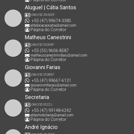
Aluguel | Cátia Santos
CRECI
SC 39.000F
+55 (47) 99674-3385
elitalocacaocatia@gmail.com
Página do Corretor
Matheus Canestrini
CRECI
SC 55309F
+55 (55) 9606-8587
matheuscanestrinidias@gmail.com
Página do Corretor
Giovanni Farias
CRECI
SC 55385F
+55 (47) 99667-6131
giovannimfarias@gmail.com
Página do Corretor
Secretaria
CRECI
SC 6522J
+55 (47) 99148-6242
elitaimobiliaria@gmail.com
Página do Corretor
André Ignácio