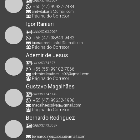
CRECI
SC 40.250F
+55 (47) 99937-2434
andydabarra@gmail.com
Página do Corretor
Igor Ranieri
CRECI
SC 63.696F
+55 (47) 98843-9482
igorradzeviciustst@gmail.com
Página do Corretor
Ademir de Jesus
CRECI
SC 74.527
+55 (55) 99102-7066
ademirsilvadejesus93@gmail.com
Página do Corretor
Gustavo Magalhães
CRECI
SC 74.614F
+55 (47) 99632-1996
magalhaessilvag@gmail.com
Página do Corretor
Bernardo Rodriguez
CRECI
SC 73.505F
bernardo.negocioss@gmail.com