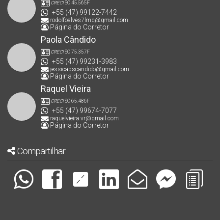
CRECI
SC 45.565F
+55 (47) 99122-7442
rodolfoalves7lmg@gmail.com
Página do Corretor
Paola Cândido
CRECI
SC 75.357F
+55 (47) 99231-3983
jessicapscandido@gmail.com
Página do Corretor
Raquel Vieira
CRECI
SC 65.486F
+55 (47) 99674-7077
raquelvieira.vr@gmail.com
Página do Corretor
Compartilhar