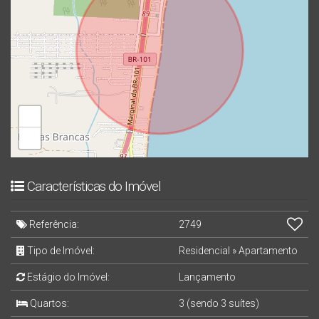
valorização, em um edifício de 30 pavimentos que se
destaca como um marco arquitetônico na cidade.
Se você busca um refúgio onde o som das ondas dita o
ritmo do seu dia e o luxo é sentido na funcionalidade de
cada m²... este é o seu destino.
+
−
Características do Imóvel
Referência:
2749
Tipo de Imóvel:
Residencial
»
Apartamento
Estágio do Imóvel:
Lançamento
Quartos:
3 (sendo 3 suítes)