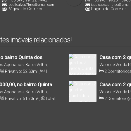
+55 (47) 99122-7442
+55 (47) 99231-3983
rodolfoalves7lmg@gmail.com
jessicapscandido@gmail
Página do Corretor
Página do Corretor
tes imóveis relacionados!
o bairro Quinta dos
Casa com 2 qu
S 2
Barra Velha
os Açorianos, Barra Velha,
Valor de Venda
R
Santa Catarina, B
Privativo:
52
.80
m²
,
1
2
Dormitório(s
5000m
Distância do Mar
,
Sala(s)
,
1
Suít
14
.50
m
,
Frente:
6
.00
m
Útil:
62
.00
m²
00,00, no bairro Quinta
Casa com 2 qu
 Cód. 1973
| 2484
os Açorianos, Barra Velha,
Valor de Venda
R
Santa Catarina, B
Privativo:
51
.70
m²
,
Total:
2
Dormitório(s
stância do Mar
Suíte(s)
,
1
Vag
107
.07
m²