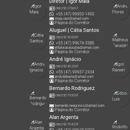
Diretor | Igor Maia
CRECI
SC 27560 F
+55 (47) 99950-1450
maia.igor@gmail.com
Página do Corretor
Aluguel | Cátia Santos
CRECI
SC 39.000F
+55 (47) 99674-3385
elitalocacaocatia@gmail.com
Página do Corretor
André Ignácio
CRECI
SC 40.250F
+55 (47) 99937-2434
andydabarra@gmail.com
Página do Corretor
Bernardo Rodriguez
CRECI
SC 73.505F
bernardo.negocioss@gmail.com
Página do Corretor
Alan Argenta
CRECI
SC 75-822F