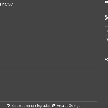
Velha/SC
, construir área de lazer ou investir.
a, academia, farmácia e diversos comércios, trazendo mais
Sala e cozinha integradas
Área de Serviço