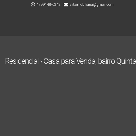
4799148-6242
elitaimobiliaria@gmail.com
Residencial › Casa para Venda, bairro Quint