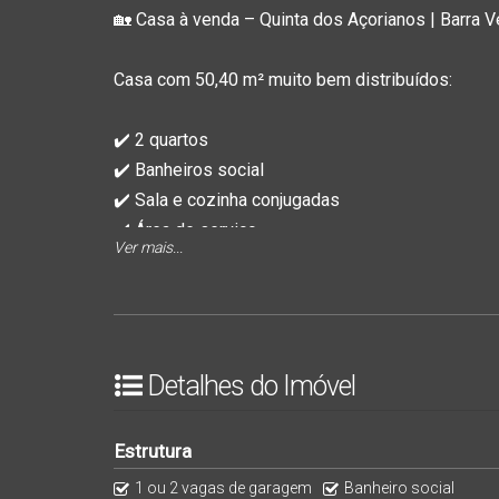
🏡 Casa à venda – Quinta dos Açorianos | Barra 
Casa com 50,40 m² muito bem distribuídos:
✔️ 2 quartos
✔️ Banheiros social
✔️ Sala e cozinha conjugadas
✔️ Área de serviço
Ver mais...
🌿 Amplo terreno com 174,25 m², ideal para ampliar
📍 Localização prática, próxima a escola, padari
comodidade para o dia a dia.
Detalhes do Imóvel
💰 Ótima opção para moradia ou investimento!
Estrutura
1 ou 2 vagas de garagem
Banheiro social