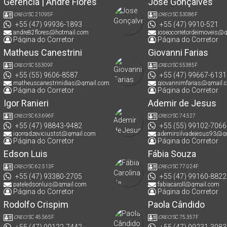
Gerência | André Flores
José Gonçalves
CRECI
SC 21095F
CRECI
SC 53086F
+55 (47) 99936-1893
+55 (47) 9910-521
andre82flores@hotmail.com
joseocorretordeimoveis@
Página do Corretor
Página do Corretor
Matheus Canestrini
Giovanni Farias
CRECI
SC 55309F
CRECI
SC 55385F
+55 (55) 9606-8587
+55 (47) 99667-6131
matheuscanestrinidias@gmail.com
giovannimfarias@gmail.
Página do Corretor
Página do Corretor
Igor Ranieri
Ademir de Jesus
CRECI
SC 63.696F
CRECI
SC 74.527
+55 (47) 98843-9482
+55 (55) 99102-7066
igorradzeviciustst@gmail.com
ademirsilvadejesus93@g
Página do Corretor
Página do Corretor
Edson Luis
Fábia Souza
CRECI
SC 62.513F
CRECI
SC 77.024F
+55 (47) 93380-2705
+55 (47) 99160-8822
pateledsonluis@gmail.com
fabiacaroll@gmail.com
Página do Corretor
Página do Corretor
Rodolfo Crispim
Paola Cândido
CRECI
SC 45.565F
CRECI
SC 75.357F