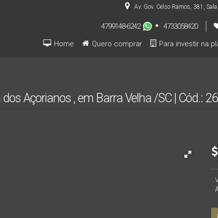
Av. Gov. Celso Ramos
,
381
,
Sala
4799148-6242
4733058420
Home
Quero comprar
Para investir na p
Pré-lançamentos (INVESTIDOR)
a dos Açorianos , em Barra Velha /SC | Cód.: 2