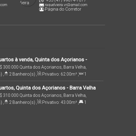
+55 (47) 99674-7077
.com
raquelvieira.vr@gmail.com
Página do Corretor
artos à venda, Quinta dos Açorianos -
$
300.000
Quinta dos Açorianos, Barra Velha,
rasil
)
,
2
Banheiro(s)
,
Privativo:
62
.00
m²
,
1
e(s)
,
2
Vaga(s)
,
3200m
Distância do Mar
,
artos, Quinta dos Açorianos - Barra Velha
$
310.000
Quinta dos Açorianos, Barra Velha,
rasil
)
,
2
Banheiro(s)
,
Privativo:
43
.00
m²
,
1
a(s)
,
3400m
Distância do Mar
,
Terreno: