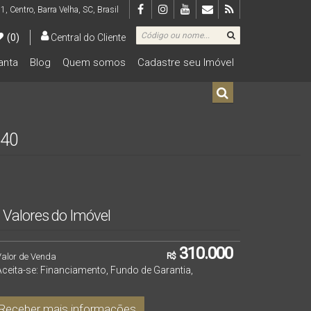
 1
,
Centro
,
Barra Velha
,
SC
,
Brasil
(0)
Central do Cliente
lanta
Blog
Quem somos
Cadastre seu Imóvel
De R$500.000 Até R$1.000.000
640
Valores do Imóvel
310.000
Valor de Venda
R$
Aceita-se: Financiamento, Fundo de Garantia,
Receber mais informações