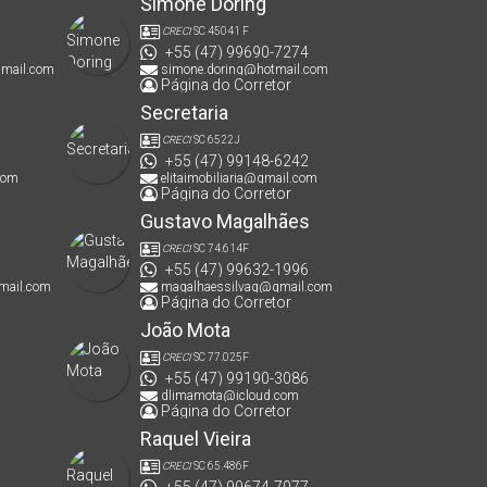
Simone Doring
CRECI
SC 45041 F
+55 (47) 99690-7274
gmail.com
simone.doring@hotmail.com
Página do Corretor
Secretaria
CRECI
SC 6522J
+55 (47) 99148-6242
com
elitaimobiliaria@gmail.com
Página do Corretor
Gustavo Magalhães
CRECI
SC 74.614F
+55 (47) 99632-1996
mail.com
magalhaessilvag@gmail.com
Página do Corretor
João Mota
CRECI
SC 77.025F
+55 (47) 99190-3086
dlimamota@icloud.com
Página do Corretor
Raquel Vieira
CRECI
SC 65.486F