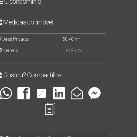
O condomínio
Medidas do Imóvel
Área Privada:
50
.40
m²
Terreno:
174
.25
m²
Gostou? Compartilhe