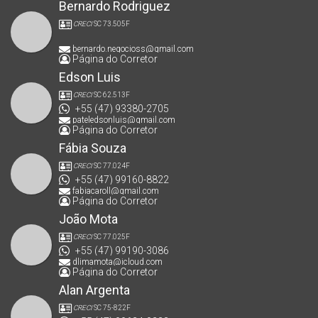
Bernardo Rodriguez
CRECI
SC 73.505F
bernardo.negocioss@gmail.com
Página do Corretor
Edson Luis
CRECI
SC 62.513F
+55 (47) 93380-2705
pateledsonluis@gmail.com
Página do Corretor
Fábia Souza
CRECI
SC 77.024F
+55 (47) 99160-8822
fabiacaroll@gmail.com
Página do Corretor
João Mota
CRECI
SC 77.025F
+55 (47) 99190-3086
dlimamota@icloud.com
Página do Corretor
Alan Argenta
CRECI
SC 75-822F