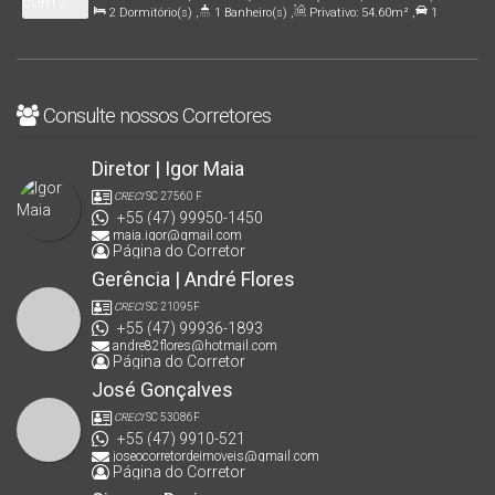
2
Dormitório(s)
,
1
Banheiro(s)
,
Privativo:
54
.60
m²
,
1
Catarina, Brasil
Vaga(s)
,
5000m
Distância do Mar
,
Terreno:
112
.67
m²
Consulte nossos Corretores
Diretor | Igor Maia
CRECI
SC 27560 F
+55 (47) 99950-1450
maia.igor@gmail.com
Página do Corretor
Gerência | André Flores
CRECI
SC 21095F
+55 (47) 99936-1893
andre82flores@hotmail.com
Página do Corretor
José Gonçalves
CRECI
SC 53086F
+55 (47) 9910-521
joseocorretordeimoveis@gmail.com
Página do Corretor