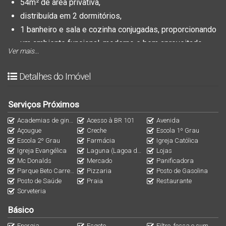
54m² de área privativa
,
distribuída em
2 dormitórios,
1 banheiro e sala e cozinha conjugadas
, proporcionando
um ambiente funcional, moderno e bem aproveitado.
Ver mais...
O imóvel está situado em terreno com
138,99m²
,
Detalhes do Imóvel
oferecendo espaço externo e potencial para futuras
ampliações ou área de lazer.
Serviços Próximos
Academias de ginástica
Acesso à BR 101
Avenida
Localizada em região em constante desenvolvimento, é
Açougue
Creche
Escola 1º Grau
ideal tanto para moradia quanto para investimento, unindo
Escola 2º Grau
Farmácia
Igreja Católica
Igreja Evangélica
Laguna (Lagoa de Barra Velha)
Lojas
conforto, praticidade e excelente custo-benefício.
Mc Donalds
Mercado
Panificadora
Parque Beto Carrero World
Pizzaria
Posto de Gasolina
Ótima oportunidade para quem busca seu novo lar ou
Posto de Saúde
Praia
Restaurante
Sorveteria
deseja investir com segurança.
Básico
Energia
Esgoto
Filtro, fossa e sumidouro