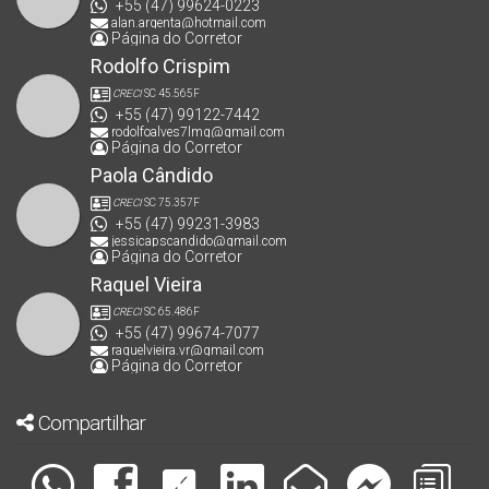
+55 (47) 99624-0223
alan.argenta@hotmail.com
Página do Corretor
Rodolfo Crispim
CRECI
SC 45.565F
+55 (47) 99122-7442
rodolfoalves7lmg@gmail.com
Página do Corretor
Paola Cândido
CRECI
SC 75.357F
+55 (47) 99231-3983
jessicapscandido@gmail.com
Página do Corretor
Raquel Vieira
CRECI
SC 65.486F
+55 (47) 99674-7077
raquelvieira.vr@gmail.com
Página do Corretor
Compartilhar