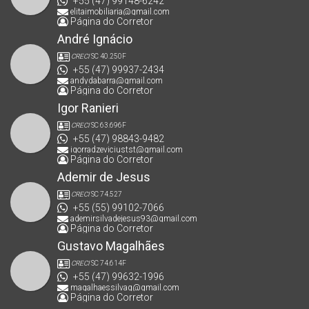
+55 (47) 99148-6242
elitaimobiliaria@gmail.com
Página do Corretor
André Ignácio
CRECI
SC 40.250F
+55 (47) 99937-2434
andydabarra@gmail.com
Página do Corretor
Igor Ranieri
CRECI
SC 63.696F
+55 (47) 98843-9482
igorradzeviciustst@gmail.com
Página do Corretor
Ademir de Jesus
CRECI
SC 74.527
+55 (55) 99102-7066
ademirsilvadejesus93@gmail.com
Página do Corretor
Gustavo Magalhães
CRECI
SC 74.614F
+55 (47) 99632-1996
magalhaessilvag@gmail.com
Página do Corretor