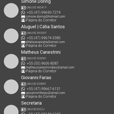
Simone Doring
CRECI
SC 45041 F
+55 (47) 99690-7274
simone.doring@hotmail.com
Página do Corretor
Aluguel | Cátia Santos
CRECI
SC 39.000F
+55 (47) 99674-3385
elitalocacaocatia@gmail.com
Página do Corretor
Matheus Canestrini
CRECI
SC 55309F
+55 (55) 9606-8587
matheuscanestrinidias@gmail.com
Página do Corretor
Giovanni Farias
CRECI
SC 55385F
+55 (47) 99667-6131
giovannimfarias@gmail.com
Página do Corretor
Secretaria
CRECI
SC 6522J