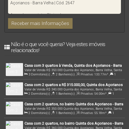
Não é o que você queria? Veja estes imóveis
relacionados!
Casa com 3 quartos à Venda, Quinta dos Açorianos - Barra
Valor de Venda
R$
350.000
Quinta dos Açorianos, Barra Velha, Santa
Velha
3
Dormitório(s)
,
2
Banheiro(s)
,
Privativo:
133
.77
m²
,
1
Catarina, Brasil
Suíte(s)
,
1400m
Distância do Mar
,
Útil:
133
.77
m²
,
Terreno:
Casa com 2 quartos a R$ 315.000,00, Quinta dos Açorianos
348
.00
m²
Valor de Venda
R$
340.000
Quinta dos Açorianos, Barra Velha, Santa
- Barra Velha | Cód. 2648
2
Dormitório(s)
,
1
Banheiro(s)
,
Privativo:
54
.00
m²
,
1
Catarina, Brasil
Vaga(s)
,
4000m
Distância do Mar
,
Terreno:
138
.99
m²
Casa com 2 quartos, no bairro Quinta dos Açorianos - Barra
Valor de Venda
R$
350.000
Quinta dos Açorianos, Barra Velha, Santa
Velha | Cód. 2964
2
Dormitório(s)
,
1
Banheiro(s)
,
Privativo:
55
.18
m²
,
1
Catarina, Brasil
Suíte(s)
,
1
Vaga(s)
,
4900m
Distância do Mar
,
Terreno:
Casa com 2 quartos, no bairro Quinta dos Açorianos - Barra
129
.76
m²
Valor de Venda
R$
360.000
Quinta dos Açorianos, Barra Velha, Santa
Velha | Cód. 2968