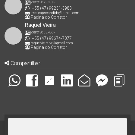
CRECI
SC 75.357F
+55 (47) 99231-3983
jessicapscandido@gmail.com
Página do Corretor
Raquel Vieira
CRECI
SC 65.486F
+55 (47) 99674-7077
raquelvieira.vr@gmail.com
Página do Corretor
Compartilhar