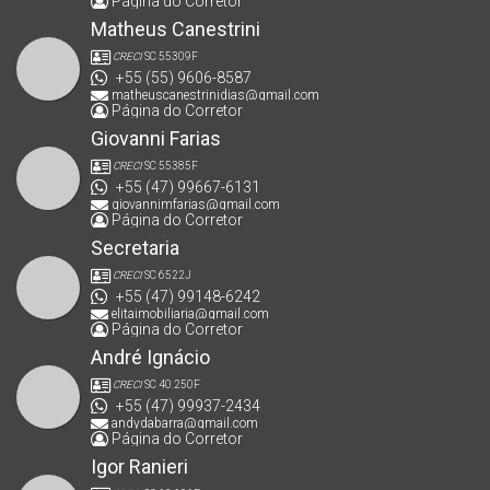
Página do Corretor
Matheus Canestrini
CRECI
SC 55309F
+55 (55) 9606-8587
matheuscanestrinidias@gmail.com
Página do Corretor
Giovanni Farias
CRECI
SC 55385F
+55 (47) 99667-6131
giovannimfarias@gmail.com
Página do Corretor
Secretaria
CRECI
SC 6522J
+55 (47) 99148-6242
elitaimobiliaria@gmail.com
Página do Corretor
André Ignácio
CRECI
SC 40.250F
+55 (47) 99937-2434
andydabarra@gmail.com
Página do Corretor
Igor Ranieri