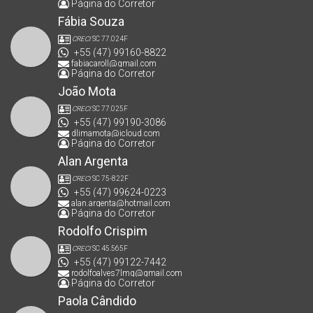
Página do Corretor
Fábia Souza
CRECI
SC 77.024F
+55 (47) 99160-8822
fabiacaroll@gmail.com
Página do Corretor
João Mota
CRECI
SC 77.025F
+55 (47) 99190-3086
dlimamota@icloud.com
Página do Corretor
Alan Argenta
CRECI
SC 75-822F
+55 (47) 99624-0223
alan.argenta@hotmail.com
Página do Corretor
Rodolfo Crispim
CRECI
SC 45.565F
+55 (47) 99122-7442
rodolfoalves7lmg@gmail.com
Página do Corretor
Paola Cândido