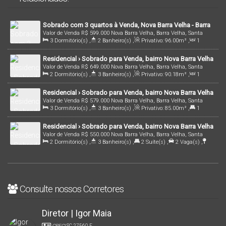
Sobrado com 3 quartos à Venda, Nova Barra Velha - Barra
Valor de Venda
R$
599.000
Nova Barra Velha, Barra Velha, Santa
Velha
3
Dormitório(s)
,
2
Banheiro(s)
,
Privativo:
96
.00
m²
,
1
Catarina, Brasil
Sala(s)
,
1
Suíte(s)
,
2
Vaga(s)
,
1900m
Distância do Mar
Residencial › Sobrado para Venda, bairro Nova Barra Velha
Valor de Venda
R$
649.000
Nova Barra Velha, Barra Velha, Santa
, em Barra Velha /SC | Cód.: 2520
2
Dormitório(s)
,
3
Banheiro(s)
,
Privativo:
90
.18
m²
,
1
Catarina, Brasil
Sala(s)
,
1
Suíte(s)
,
2
Vaga(s)
,
1800m
Distância do Mar
Residencial › Sobrado para Venda, bairro Nova Barra Velha
Valor de Venda
R$
579.000
Nova Barra Velha, Barra Velha, Santa
, em Barra Velha /SC | Cód.: 2606
3
Dormitório(s)
,
3
Banheiro(s)
,
Privativo:
85
.00
m²
,
1
Catarina, Brasil
Suíte(s)
,
2
Vaga(s)
,
1600m
Distância do Mar
,
Terreno:
Residencial › Sobrado para Venda, bairro Nova Barra Velha
84
.00
m²
Valor de Venda
R$
550.000
Nova Barra Velha, Barra Velha, Santa
, em Barra Velha /SC | Cód.: 2723
2
Dormitório(s)
,
3
Banheiro(s)
,
2
Suíte(s)
,
2
Vaga(s)
,
Catarina, Brasil
3100m
Distância do Mar
Consulte nossos Corretores
Diretor | Igor Maia
CRECI
SC 27560 F