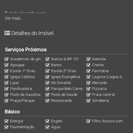
O imóvel conta com:
Ver mais...
2 quartos
,
sendo
1 suíte
,
Detalhes do Imóvel
2 banheiros
, ambientes bem distribuídos e excelente
iluminação natural.
Serviços Próximos
Academias de ginástica
Acesso à BR 101
Avenida
Ideal para quem valoriza praticidade e qualidade de vida.
Açougue
Banco
Creche
Escola 1º Grau
Escola 2º Grau
Farmácia
Igreja Católica
Igreja Evangélica
Laguna (Lagoa de Barra
Possui
2 vagas de garagem
, oferecendo comodidade e
Lojas
Mc Donalds
Mercado
segurança.
Panificadora
Parque Beto Carrero World
Pizzaria
Posto de Gasolina
Posto de Saúde
Praia Central
Praça/Parque
Restaurante
Sorveteria
Localização estratégica,
próximo à lagoa e à praia central
,
em região valorizada e com fácil acesso a comércios e
Básico
serviços.
Energia
Esgoto
Filtro, fossa e sumidouro
Pavimentação
Água