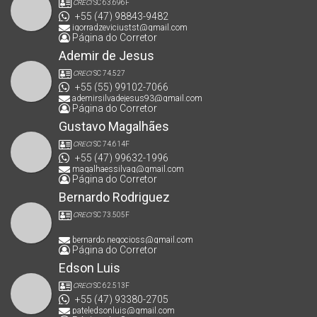
CRECI
SC 63.696F
+55 (47) 98843-9482
igorradzeviciustst@gmail.com
Página do Corretor
Ademir de Jesus
CRECI
SC 74.527
+55 (55) 99102-7066
ademirsilvadejesus93@gmail.com
Página do Corretor
Gustavo Magalhães
CRECI
SC 74.614F
+55 (47) 99632-1996
magalhaessilvag@gmail.com
Página do Corretor
Bernardo Rodriguez
CRECI
SC 73.505F
bernardo.negocioss@gmail.com
Página do Corretor
Edson Luis
CRECI
SC 62.513F
+55 (47) 93380-2705
pateledsonluis@gmail.com