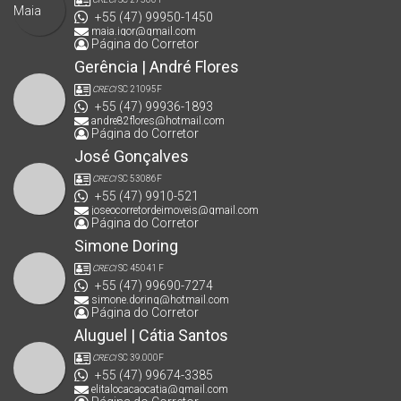
+55 (47) 99950-1450
maia.igor@gmail.com
Página do Corretor
Gerência | André Flores
CRECI
SC 21095F
+55 (47) 99936-1893
andre82flores@hotmail.com
Página do Corretor
José Gonçalves
CRECI
SC 53086F
+55 (47) 9910-521
joseocorretordeimoveis@gmail.com
Página do Corretor
Simone Doring
CRECI
SC 45041 F
+55 (47) 99690-7274
simone.doring@hotmail.com
Página do Corretor
Aluguel | Cátia Santos
CRECI
SC 39.000F
+55 (47) 99674-3385
elitalocacaocatia@gmail.com