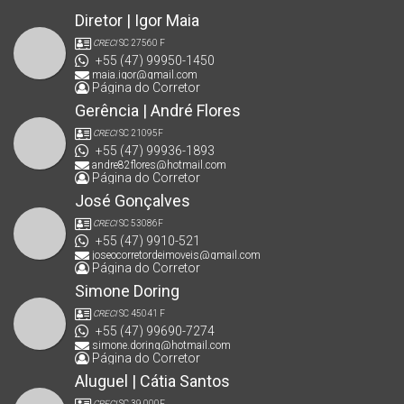
Diretor | Igor Maia
CRECI
SC 27560 F
+55 (47) 99950-1450
maia.igor@gmail.com
Página do Corretor
Gerência | André Flores
CRECI
SC 21095F
+55 (47) 99936-1893
andre82flores@hotmail.com
Página do Corretor
José Gonçalves
CRECI
SC 53086F
+55 (47) 9910-521
joseocorretordeimoveis@gmail.com
Página do Corretor
Simone Doring
CRECI
SC 45041 F
+55 (47) 99690-7274
simone.doring@hotmail.com
Página do Corretor
Aluguel | Cátia Santos
CRECI
SC 39.000F