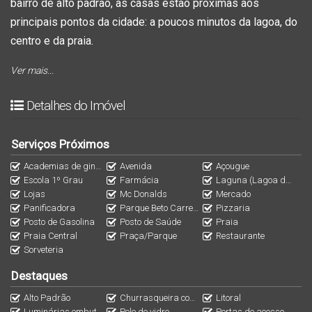
bairro de alto padrão, as casas estão próximas aos
principais pontos da cidade: a poucos minutos da lagoa, do
centro e da praia.
Ver mais...
Com a partir de 92,58m² de área construída, os imóveis
oferecem 3 quartos (sendo 1 suíte), sala e cozinha
Detalhes do Imóvel
integradas, lavabo, banheiro social e área de serviço
interna, além de 2 vagas de estacionamento.
Serviços Próximos
Academias de ginástica
Avenida
Açougue
Nos fundos, um espaço perfeito para lazer, com
Escola 1º Grau
Farmácia
Laguna (Lagoa de Barra Velha)
possibilidade de piscina ou hidromassagem e área com
Lojas
Mc Donalds
Mercado
Panificadora
Parque Beto Carrero World
Pizzaria
churrasqueira.
Posto de Gasolina
Posto de Saúde
Praia
Praia Central
Praça/Parque
Restaurante
Acabamentos modernos e de alto padrão, com porcelanato,
Sorveteria
piso vinílico, rebaixo em gesso, luminárias embutidas,
Destaques
portas laqueadas, esquadrias em alumínio, pele de vidro e
Alto Padrão
Churrasqueira com eficiente sistema de exaustão
Litoral
infraestrutura para ar-condicionado. Conta ainda com
Luminárias embutidas
Pele de vidro
Portas de acesso com Fechadura Digital