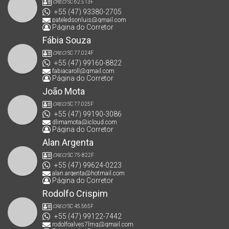
CRECI
SC 62.513F
+55 (47) 93380-2705
pateledsonluis@gmail.com
Página do Corretor
Fábia Souza
CRECI
SC 77.024F
+55 (47) 99160-8822
fabiacaroll@gmail.com
Página do Corretor
João Mota
CRECI
SC 77.025F
+55 (47) 99190-3086
dlimamota@icloud.com
Página do Corretor
Alan Argenta
CRECI
SC 75-822F
+55 (47) 99624-0223
alan.argenta@hotmail.com
Página do Corretor
Rodolfo Crispim
CRECI
SC 45.565F
+55 (47) 99122-7442
rodolfoalves7lmg@gmail.com