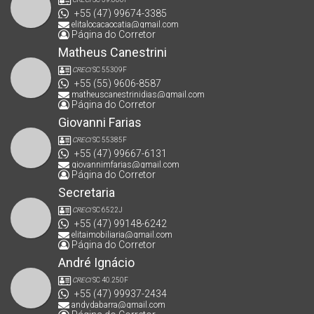
+55 (47) 99674-3385
elitalocacaocatia@gmail.com
Página do Corretor
Matheus Canestrini
CRECI
SC 55309F
+55 (55) 9606-8587
matheuscanestrinidias@gmail.com
Página do Corretor
Giovanni Farias
CRECI
SC 55385F
+55 (47) 99667-6131
giovannimfarias@gmail.com
Página do Corretor
Secretaria
CRECI
SC 6522J
+55 (47) 99148-6242
elitaimobiliaria@gmail.com
Página do Corretor
André Ignácio
CRECI
SC 40.250F
+55 (47) 99937-2434
andydabarra@gmail.com