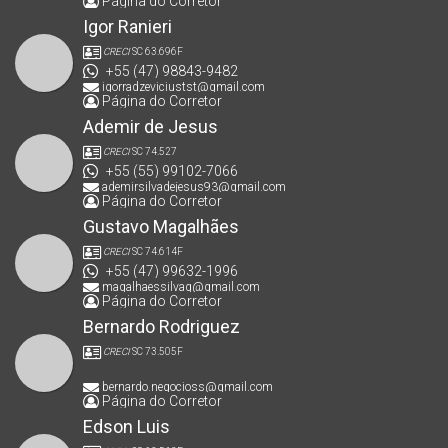
Página do Corretor
Igor Ranieri
CRECI
SC 63.696F
+55 (47) 98843-9482
igorradzeviciustst@gmail.com
Página do Corretor
Ademir de Jesus
CRECI
SC 74.527
+55 (55) 99102-7066
ademirsilvadejesus93@gmail.com
Página do Corretor
Gustavo Magalhães
CRECI
SC 74.614F
+55 (47) 99632-1996
magalhaessilvag@gmail.com
Página do Corretor
Bernardo Rodriguez
CRECI
SC 73.505F
bernardo.negocioss@gmail.com
Página do Corretor
Edson Luis