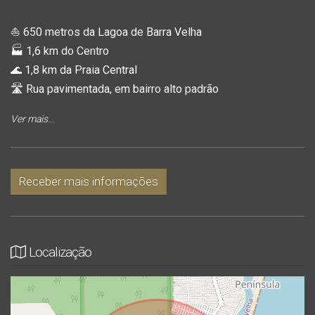
⛵ 650 metros da Lagoa de Barra Velha
🏭 1,6 km do Centro
🌊 1,8 km da Praia Central
🛣️ Rua pavimentada, em bairro alto padrão
Ver mais...
Com a possibilidade durante obra de ter hidro ou piscina,
estas casas elevam o entorno, se destacam enquanto
mantém a tranquilidade próximo ao Parque Peabiru.
Receber mais informações
Acabamentos finos e com todo o cuidado de sempre,
agende sua visita para conhecer da única forma que vale a
pena: pessoalmente.
Localização