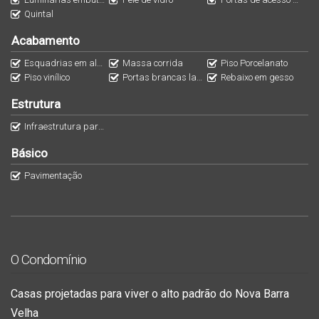
fechadura eletrônica, trazendo mais segurança e
Quintal
praticidade.
Acabamento
Esquadrias em alumínio
Massa corrida
Piso Porcelanato
Ideal para quem busca qualidade de vida, conforto e
Piso vinílico
Portas brancas laqueadas
Rebaixo em gesso
valorização!
Estrutura
Infraestrutura para ar condicionado
Básico
Pavimentação
O Condomínio
Casas projetadas para viver o alto padrão do Nova Barra
Velha