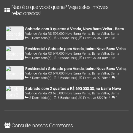
Não é o que você queria? Veja estes imóveis
relacionados!
Sobrado com 3 quartos à Venda, Nova Barra Velha - Barra
Valor de Venda
R$
599.000
Nova Barra Velha, Barra Velha, Santa
Velha
3
Dormitório(s)
,
2
Banheiro(s)
,
Privativo:
96
.00
m²
,
1
Catarina, Brasil
Sala(s)
,
1
Suíte(s)
,
2
Vaga(s)
,
1900m
Distância do Mar
Residencial › Sobrado para Venda, bairro Nova Barra Velha
Valor de Venda
R$
649.000
Nova Barra Velha, Barra Velha, Santa
, em Barra Velha /SC | Cód.: 2520
2
Dormitório(s)
,
3
Banheiro(s)
,
Privativo:
90
.18
m²
,
1
Catarina, Brasil
Sala(s)
,
1
Suíte(s)
,
2
Vaga(s)
,
1800m
Distância do Mar
Residencial › Sobrado para Venda, bairro Nova Barra Velha,
Valor de Venda
R$
649.000
Nova Barra Velha, Barra Velha, Santa
em Barra Velha/SC | Cód.: 2769
3
Dormitório(s)
,
2
Banheiro(s)
,
Privativo:
92
.58
m²
,
1
Catarina, Brasil
Suíte(s)
,
2
Vaga(s)
Sobrado com 2 quartos a R$ 690.000,00, no bairro Nova
Valor de Venda
R$
690.000
Nova Barra Velha, Barra Velha, Santa
Barra Velha - Barra Velha | Cód. 2886
2
Dormitório(s)
,
3
Banheiro(s)
,
Privativo:
85
.97
m²
,
1
Catarina, Brasil
Suíte(s)
,
1
Vaga(s)
Consulte nossos Corretores