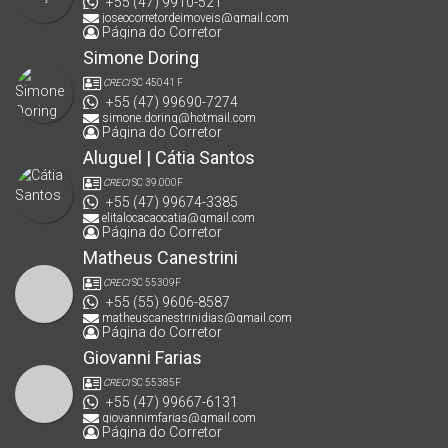
+55 (47) 9910-521
joseocorretordeimoveis@gmail.com
Página do Corretor
Simone Doring
CRECI
SC 45041 F
+55 (47) 99690-7274
simone.doring@hotmail.com
Página do Corretor
Aluguel | Cátia Santos
CRECI
SC 39.000F
+55 (47) 99674-3385
elitalocacaocatia@gmail.com
Página do Corretor
Matheus Canestrini
CRECI
SC 55309F
+55 (55) 9606-8587
matheuscanestrinidias@gmail.com
Página do Corretor
Giovanni Farias
CRECI
SC 55385F
+55 (47) 99667-6131
giovannimfarias@gmail.com
Página do Corretor