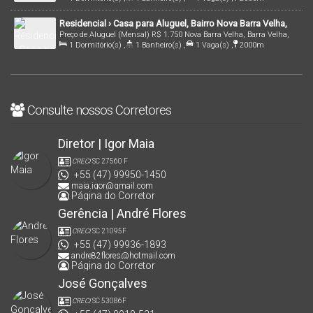
Santa Catarina, Brasil
Distância do Mar
Residencial › Casa para Aluguel, Bairro Nova Barra Velha,
Preço de Aluguel (Mensal)
R$
1.750
Nova Barra Velha, Barra Velha,
em Barra Velha/Sc | Cód.: 2860
1
Dormitório(s)
,
1
Banheiro(s)
,
1
Vaga(s)
,
2000m
Santa Catarina, Brasil
Distância do Mar
Consulte nossos Corretores
Diretor | Igor Maia
CRECI
SC 27560 F
+55 (47) 99950-1450
maia.igor@gmail.com
Página do Corretor
Gerência | André Flores
CRECI
SC 21095F
+55 (47) 99936-1893
andre82flores@hotmail.com
Página do Corretor
José Gonçalves
CRECI
SC 53086F