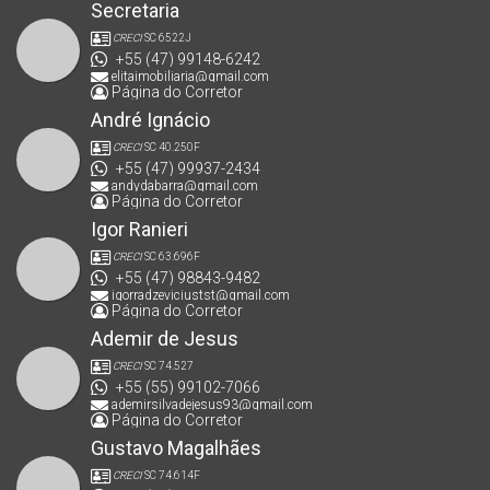
Secretaria
CRECI
SC 6522J
+55 (47) 99148-6242
elitaimobiliaria@gmail.com
Página do Corretor
André Ignácio
CRECI
SC 40.250F
+55 (47) 99937-2434
andydabarra@gmail.com
Página do Corretor
Igor Ranieri
CRECI
SC 63.696F
+55 (47) 98843-9482
igorradzeviciustst@gmail.com
Página do Corretor
Ademir de Jesus
CRECI
SC 74.527
+55 (55) 99102-7066
ademirsilvadejesus93@gmail.com
Página do Corretor
Gustavo Magalhães
CRECI
SC 74.614F