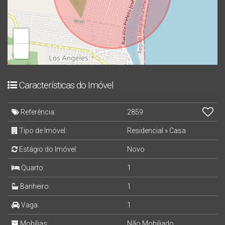
+
−
Características do Imóvel
Referência:
2859
Tipo de Imóvel:
Residencial
»
Casa
Estágio do Imóvel:
Novo
Quarto:
1
Banheiro:
1
Vaga:
1
Mobílias:
Não Mobiliado