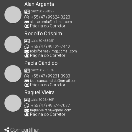
Alan Argenta
CRECI
SC 75-822F
+55 (47) 99624-0223
alan.argenta@hotmail.com
Página do Corretor
Rodolfo Crispim
CRECI
SC 45.565F
+55 (47) 99122-7442
rodolfoalves7lmg@gmail.com
Página do Corretor
Paola Cândido
CRECI
SC 75.357F
+55 (47) 99231-3983
jessicapscandido@gmail.com
Página do Corretor
Raquel Vieira
CRECI
SC 65.486F
+55 (47) 99674-7077
raquelvieira.vr@gmail.com
Página do Corretor
Compartilhar