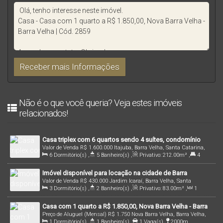
Não é o que você queria? Veja estes imóveis
relacionados!
Casa triplex com 6 quartos sendo 4 suítes, condomínio
Valor de Venda
R$
1.600.000
Itajuba, Barra Velha, Santa Catarina,
Graziela, Bairro Itajuba, Barra Velha
6
Dormitório(s)
,
5
Banheiro(s)
,
Privativo:
212
.00
m²
,
4
Brasil
Suíte(s)
,
Total:
262
.00
m²
,
2
Vaga(s)
,
200m
Distância do Mar
,
Imóvel disponível para locação na cidade de Barra
Útil:
212
.00
m²
Valor de Venda
R$
430.000
Jardim Icaraí, Barra Velha, Santa
Velha/SC!
3
Dormitório(s)
,
2
Banheiro(s)
,
Privativo:
83
.00
m²
,
1
Catarina, Brasil
Sala(s)
,
1
Suíte(s)
,
1
Vaga(s)
,
400m
Distância do Mar
,
Casa com 1 quarto a R$ 1.850,00, Nova Barra Velha - Barra
Terreno:
166
.96
m²
Preço de Aluguel (Mensal)
R$
1.750
Nova Barra Velha, Barra Velha,
Velha | Cód. 2858
1
Dormitório(s)
,
1
Banheiro(s)
,
1
Vaga(s)
,
2000m