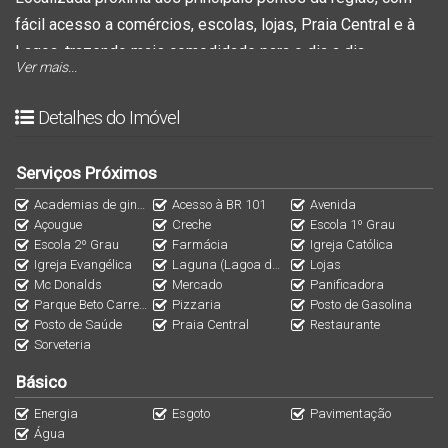
fácil acesso a comércios, escolas, lojas,
Praia Central
e à
Lagoa, trazendo mais comodidade para o dia a dia.
Ver mais...
Ideal para quem busca morar bem em um bairro em
constante valorização e desenvolvimento.
Detalhes do Imóvel
✨ Destaques do imóvel:
Casa com 1 quarto funcional e aconchegante
Serviços Próximos
Estacionamento
Academias de ginástica
Acesso à BR 101
Avenida
Acabamento impecável
Açougue
Creche
Escola 1º Grau
Bairro em crescimento
Escola 2º Grau
Farmácia
Igreja Católica
Igreja Evangélica
Laguna (Lagoa de Barra Velha)
Lojas
Próximo ao comércio e serviços essenciais
Mc Donalds
Mercado
Panificadora
Fácil acesso à Praia Central e Lagoa
Parque Beto Carrero World
Pizzaria
Posto de Gasolina
Excelente oportunidade de locação
Posto de Saúde
Praia Central
Restaurante
Sorveteria
Entre em contato para mais informações e agende sua
visita.
Básico
Energia
Esgoto
Pavimentação
Água