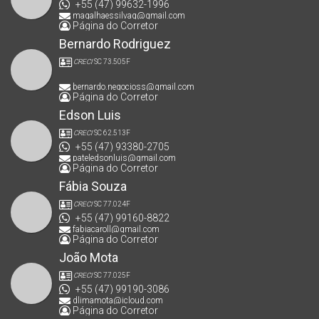
+55 (47) 99632-1996
magalhaessilvag@gmail.com
Página do Corretor
Bernardo Rodriguez
CRECI
SC 73.505F
bernardo.negocioss@gmail.com
Página do Corretor
Edson Luis
CRECI
SC 62.513F
+55 (47) 93380-2705
pateledsonluis@gmail.com
Página do Corretor
Fábia Souza
CRECI
SC 77.024F
+55 (47) 99160-8822
fabiacaroll@gmail.com
Página do Corretor
João Mota
CRECI
SC 77.025F
+55 (47) 99190-3086
dlimamota@icloud.com
Página do Corretor